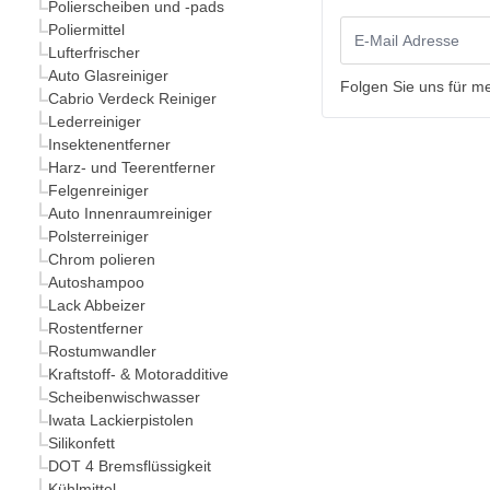
Polierscheiben und -pads
Poliermittel
Lufterfrischer
Auto Glasreiniger
Folgen Sie uns für m
Cabrio Verdeck Reiniger
Lederreiniger
Insektenentferner
Harz- und Teerentferner
Felgenreiniger
Auto Innenraumreiniger
Polsterreiniger
Chrom polieren
Autoshampoo
Lack Abbeizer
Rostentferner
Rostumwandler
Kraftstoff- & Motoradditive
Scheibenwischwasser
Iwata Lackierpistolen
Silikonfett
DOT 4 Bremsflüssigkeit
Kühlmittel