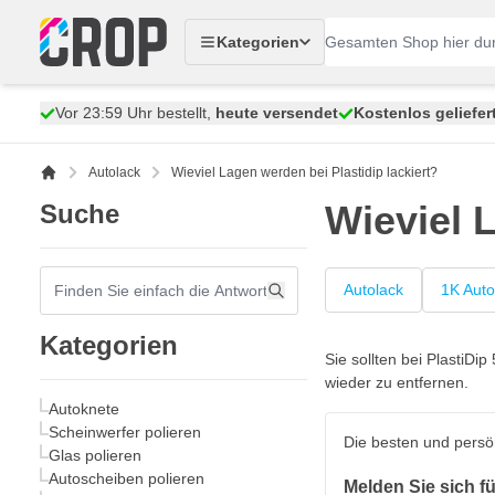
Zum Inhalt springen
Kategorien
Vor 23:59 Uhr bestellt,
heute versendet
Kostenlos geliefer
Autolack
Wieviel Lagen werden bei Plastidip lackiert?
Wieviel 
Suche
Autolack
1K Auto
Kategorien
Sie sollten bei PlastiDi
wieder zu entfernen.
Autoknete
Scheinwerfer polieren
Die besten und persö
Glas polieren
Autoscheiben polieren
Melden Sie sich f