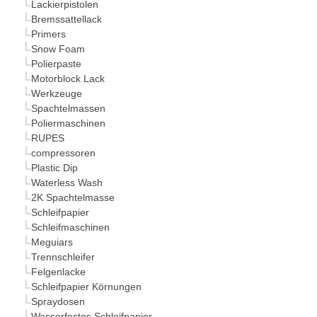
Lackierpistolen
Bremssattellack
Primers
Snow Foam
Polierpaste
Motorblock Lack
Werkzeuge
Spachtelmassen
Poliermaschinen
RUPES
compressoren
Plastic Dip
Waterless Wash
2K Spachtelmasse
Schleifpapier
Schleifmaschinen
Meguiars
Trennschleifer
Felgenlacke
Schleifpapier Körnungen
Spraydosen
Wasserfestes Schleifpapier