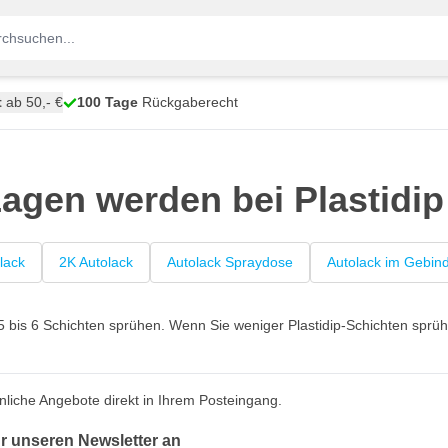
t
ab 50,- €
100 Tage
Rückgaberecht
Lagen werden bei Plastidip 
lack
2K Autolack
Autolack Spraydose
Autolack im Gebin
p 5 bis 6 Schichten sprühen. Wenn Sie weniger Plastidip-Schichten sprü
nliche Angebote direkt in Ihrem Posteingang.
ür unseren Newsletter an