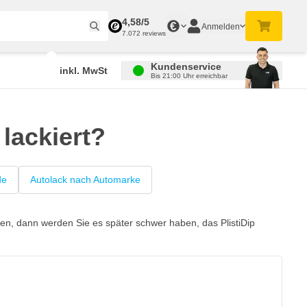
4,58/5
€
Anmelden
7.072 reviews
Kundenservice
inkl. MwSt
Bis 21:00 Uhr erreichbar
lackiert?
de
Autolack nach Automarke
hen, dann werden Sie es später schwer haben, das PlistiDip