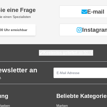
ie eine Frage
E-mail
ie einen Spezialisten
Instagra
00 Uhr erreichbar
Kostenlos geliefert
ab 50,- €
ewsletter an
E-Mailadresse
g.
ung
Beliebte Kategori
ufgeben
Marken