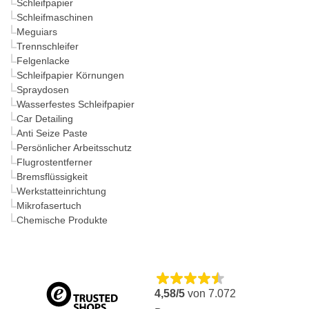
Schleifpapier
Schleifmaschinen
Meguiars
Trennschleifer
Felgenlacke
Schleifpapier Körnungen
Spraydosen
Wasserfestes Schleifpapier
Car Detailing
Anti Seize Paste
Persönlicher Arbeitsschutz
Flugrostentferner
Bremsflüssigkeit
Werkstatteinrichtung
Mikrofasertuch
Chemische Produkte
4,58/5
von
7.072