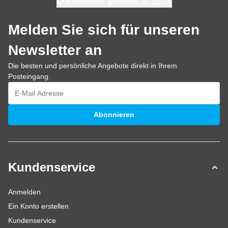
Kostenlos geliefert
100 Tage
heute versendet
ab 50,- €
Melden Sie sich für unseren
Newsletter an
Die besten und persönliche Angebote direkt in Ihrem
Posteingang.
E-Mailadresse
Abonnieren
Kundenservice
Anmelden
Ein Konto erstellen
Kundenservice