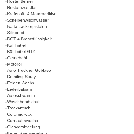
Rostentferner
Rostumwandler
Kraftstoff- & Motoradditive
Scheibenwischwasser
Iwata Lackierpistolen
Silikonfett
DOT 4 Bremsflüssigkeit
Kühlmittel
Kühlmittel G12
Getriebeöl
Motoröl
Auto Trockner Gebläse
Detailing Spray
Felgen Wachs
Lederbalsam
Autoschwamm
Waschhandschuh
Trockentuch
Ceramic wax
Carnaubawachs
Glasversiegelung
Keramikversiegelung