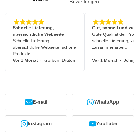
Bewertungen
Schnelle Lieferung,
Gut, schnell und zuve
übersichtliche Webseite
Gute Qualität der Produ
Schnelle Lieferung,
schnelle Lieferung, zuv
übersichtliche Webseite, schöne
Zusammenarbeit.
Produkte!
Vor 1 Monat
·
Gerben, Druten
Vor 1 Monat
·
Johny, 
E-mail
WhatsApp
Instagram
YouTube