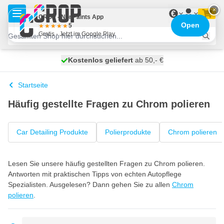
Zum Inhalt springen
×
€
CROP - NonPaints App
Open
5
Gratis - Jetzt im Google Play
Kostenlos geliefert
100 Tage
heute versendet
ab 50,- €
Startseite
Häufig gestellte Fragen zu Chrom polieren
Car Detailing Produkte
Polierprodukte
Chrom polieren
Lesen Sie unsere häufig gestellten Fragen zu Chrom polieren.
Antworten mit praktischen Tipps von echten Autopflege
Spezialisten. Ausgelesen? Dann gehen Sie zu allen
Chrom
polieren
.