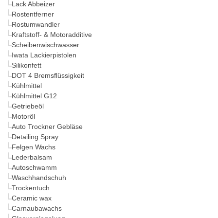
Lack Abbeizer
Rostentferner
Rostumwandler
Kraftstoff- & Motoradditive
Scheibenwischwasser
Iwata Lackierpistolen
Silikonfett
DOT 4 Bremsflüssigkeit
Kühlmittel
Kühlmittel G12
Getriebeöl
Motoröl
Auto Trockner Gebläse
Detailing Spray
Felgen Wachs
Lederbalsam
Autoschwamm
Waschhandschuh
Trockentuch
Ceramic wax
Carnaubawachs