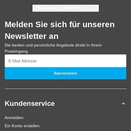
Kostenlos geliefert
100 Tage
heute versendet
ab 50,- €
Melden Sie sich für unseren
Newsletter an
Die besten und persönliche Angebote direkt in Ihrem
Posteingang.
E-Mailadresse
Abonnieren
Kundenservice
Anmelden
Ein Konto erstellen