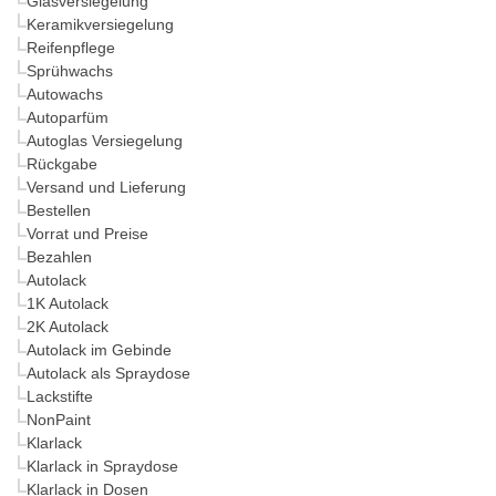
Glasversiegelung
Keramikversiegelung
Reifenpflege
Sprühwachs
Autowachs
Autoparfüm
Autoglas Versiegelung
Rückgabe
Versand und Lieferung
Bestellen
Vorrat und Preise
Bezahlen
Autolack
1K Autolack
2K Autolack
Autolack im Gebinde
Autolack als Spraydose
Lackstifte
NonPaint
Klarlack
Klarlack in Spraydose
Klarlack in Dosen