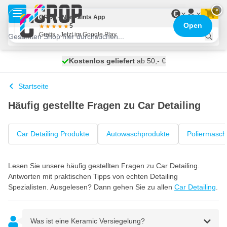
Zum Inhalt springen
×
€
CROP - NonPaints App
Open
5
Gratis - Jetzt im Google Play
Kostenlos geliefert
100 Tage
heute versendet
ab 50,- €
Startseite
Häufig gestellte Fragen zu Car Detailing
Car Detailing Produkte
Autowaschprodukte
Poliermasch
Lesen Sie unsere häufig gestellten Fragen zu Car Detailing.
Antworten mit praktischen Tipps von echten Detailing
Spezialisten. Ausgelesen? Dann gehen Sie zu allen
Car Detailing
.
Was ist eine Keramic Versiegelung?