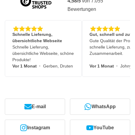
4,58/5
von
7.055
Bewertungen
Schnelle Lieferung,
Gut, schnell und zuve
übersichtliche Webseite
Gute Qualität der Produ
Schnelle Lieferung,
schnelle Lieferung, zuv
übersichtliche Webseite, schöne
Zusammenarbeit.
Produkte!
Vor 1 Monat
·
Gerben, Druten
Vor 1 Monat
·
Johny, 
E-mail
WhatsApp
Instagram
YouTube