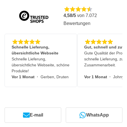
4,58/5
von
7.072
Bewertungen
Schnelle Lieferung,
Gut, schnell und zuve
übersichtliche Webseite
Gute Qualität der Produ
Schnelle Lieferung,
schnelle Lieferung, zuv
übersichtliche Webseite, schöne
Zusammenarbeit.
Produkte!
Vor 1 Monat
·
Gerben, Druten
Vor 1 Monat
·
Johny, 
E-mail
WhatsApp