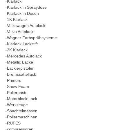
Klarlack
Klarlack in Spraydose
Klarlack in Dosen
1K Klarlack
Volkswagen Autolack
Volvo Autolack
Wagner Farbsprühsysteme
Klarlack Lackstift
2K Klarlack
Mercedes Autolack
Metallic Lacke
Lackierpistolen
Bremssattellack
Primers
Snow Foam
Polierpaste
Motorblock Lack
Werkzeuge
Spachtelmassen
Poliermaschinen
RUPES
compressoren