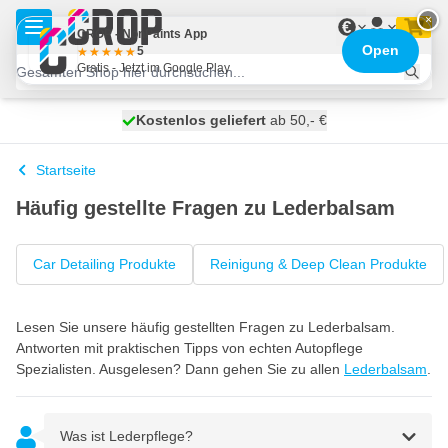
Zum Inhalt springen
×
€
CROP - NonPaints App
Open
5
Gratis - Jetzt im Google Play
Kostenlos geliefert
100 Tage
heute versendet
ab 50,- €
Startseite
Häufig gestellte Fragen zu Lederbalsam
Car Detailing Produkte
Reinigung & Deep Clean Produkte
Lesen Sie unsere häufig gestellten Fragen zu Lederbalsam.
Antworten mit praktischen Tipps von echten Autopflege
Spezialisten. Ausgelesen? Dann gehen Sie zu allen
Lederbalsam
.
Was ist Lederpflege?