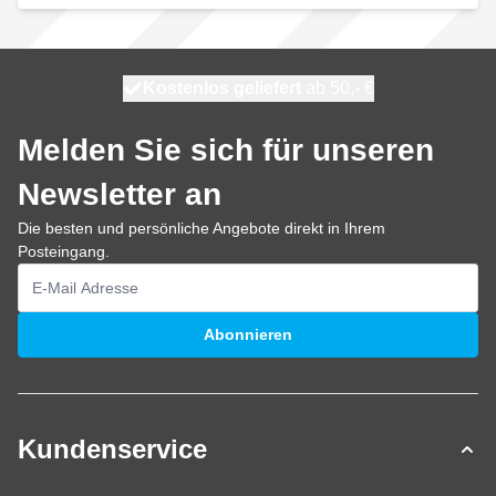
Kostenlos geliefert
100 Tage
heute versendet
ab 50,- €
Melden Sie sich für unseren
Newsletter an
Die besten und persönliche Angebote direkt in Ihrem
Posteingang.
E-Mailadresse
Abonnieren
Kundenservice