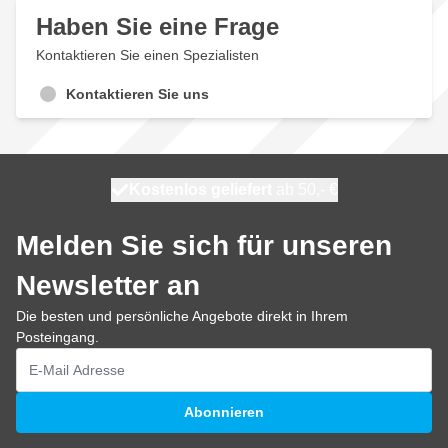
Haben Sie eine Frage
Kontaktieren Sie einen Spezialisten
Kontaktieren Sie uns
Kostenlos geliefert
100 Tage
morgen versendet
ab 50,- €
Melden Sie sich für unseren
Newsletter an
Die besten und persönliche Angebote direkt in Ihrem
Posteingang.
E-Mailadresse
Abonnieren