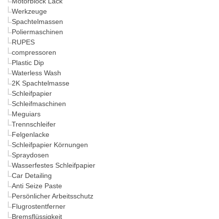
Motorblock Lack
Werkzeuge
Spachtelmassen
Poliermaschinen
RUPES
compressoren
Plastic Dip
Waterless Wash
2K Spachtelmasse
Schleifpapier
Schleifmaschinen
Meguiars
Trennschleifer
Felgenlacke
Schleifpapier Körnungen
Spraydosen
Wasserfestes Schleifpapier
Car Detailing
Anti Seize Paste
Persönlicher Arbeitsschutz
Flugrostentferner
Bremsflüssigkeit