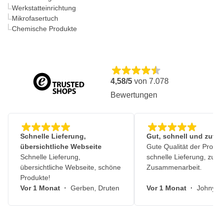
Werkstatteinrichtung
Mikrofasertuch
Chemische Produkte
4,58/5
von
7.078
Bewertungen
Schnelle Lieferung,
Gut, schnell und zuve
übersichtliche Webseite
Gute Qualität der Produ
Schnelle Lieferung,
schnelle Lieferung, zuv
übersichtliche Webseite, schöne
Zusammenarbeit.
Produkte!
Vor 1 Monat
·
Gerben, Druten
Vor 1 Monat
·
Johny, 