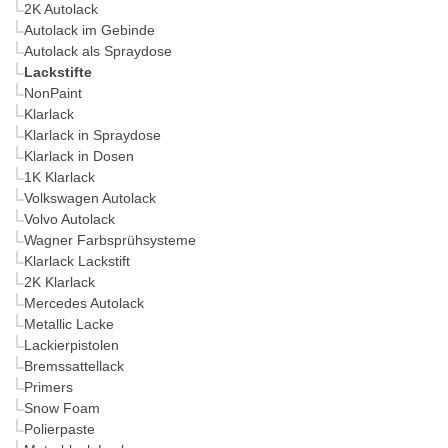
2K Autolack
Autolack im Gebinde
Autolack als Spraydose
Lackstifte
NonPaint
Klarlack
Klarlack in Spraydose
Klarlack in Dosen
1K Klarlack
Volkswagen Autolack
Volvo Autolack
Wagner Farbsprühsysteme
Klarlack Lackstift
2K Klarlack
Mercedes Autolack
Metallic Lacke
Lackierpistolen
Bremssattellack
Primers
Snow Foam
Polierpaste