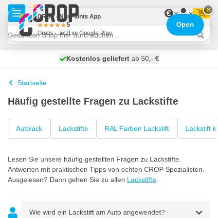
Zum Inhalt springen
×
€
CROP - NonPaints App
Open
5
Gratis - Jetzt im Google Play
Kostenlos geliefert
100 Tage
morgen versendet
ab 50,- €
Startseite
Häufig gestellte Fragen zu Lackstifte
Autolack
Lackstifte
RAL Farben Lackstift
Lackstift 
Lesen Sie unsere häufig gestellten Fragen zu Lackstifte.
Antworten mit praktischen Tipps von echten CROP Spezialisten.
Ausgelesen? Dann gehen Sie zu allen
Lackstifte
.
Wie wird ein Lackstift am Auto angewendet?