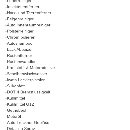
Lederreiniger
Insektenentferner
Harz- und Teerentferner
Felgenreiniger
Auto Innenraumreiniger
Polsterreiniger
Chrom polieren
Autoshampoo
Lack Abbeizer
Rostentferner
Rostumwandler
Kraftstoff- & Motoradditive
Scheibenwischwasser
Iwata Lackierpistolen
Silikonfett
DOT 4 Bremsflüssigkeit
Kühlmittel
Kühlmittel G12
Getriebeöl
Motoröl
Auto Trockner Gebläse
Detailing Spray