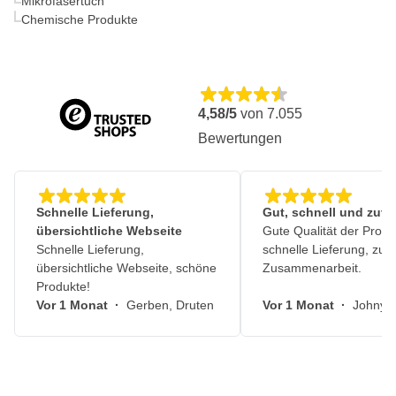
Mikrofasertuch
Chemische Produkte
4,58/5
von
7.055
Bewertungen
Schnelle Lieferung,
Gut, schnell und zuve
übersichtliche Webseite
Gute Qualität der Produ
Schnelle Lieferung,
schnelle Lieferung, zuv
übersichtliche Webseite, schöne
Zusammenarbeit.
Produkte!
Vor 1 Monat
·
Gerben, Druten
Vor 1 Monat
·
Johny, 