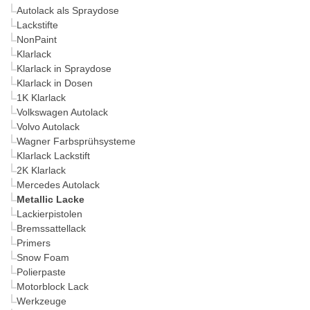
Autolack als Spraydose
Lackstifte
NonPaint
Klarlack
Klarlack in Spraydose
Klarlack in Dosen
1K Klarlack
Volkswagen Autolack
Volvo Autolack
Wagner Farbsprühsysteme
Klarlack Lackstift
2K Klarlack
Mercedes Autolack
Metallic Lacke
Lackierpistolen
Bremssattellack
Primers
Snow Foam
Polierpaste
Motorblock Lack
Werkzeuge