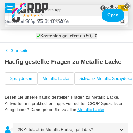
Zum Inhalt springen
×
€
CROP - NonPaints App
Open
5
Gratis - Jetzt im Google Play
Kostenlos geliefert
100 Tage
heute versendet
ab 50,- €
Startseite
Häufig gestellte Fragen zu Metallic Lacke
Spraydosen
Metallic Lacke
Schwarz Metallic Spraydose
Lesen Sie unsere häufig gestellten Fragen zu Metallic Lacke.
Antworten mit praktischen Tipps von echten CROP Spezialisten.
Ausgelesen? Dann gehen Sie zu allen
Metallic Lacke
.
2K Autolack in Metallic Farbe, geht das?