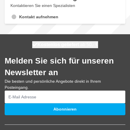
Kontaktieren Sie einen Spezialisten
Kontakt aufnehmen
Kostenlos geliefert
100 Tage
heute versendet
ab 50,- €
Melden Sie sich für unseren
Newsletter an
Die besten und persönliche Angebote direkt in Ihrem
Posteingang.
E-Mailadresse
Abonnieren