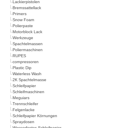
Lackierpistolen
Bremssattellack
Primers
Snow Foam
Polierpaste
Motorblock Lack
Werkzeuge
Spachtelmassen
Poliermaschinen
RUPES
compressoren
Plastic Dip
Waterless Wash
2K Spachtelmasse
Schleifpapier
Schleifmaschinen
Meguiars
Trennschleifer
Felgenlacke
Schleifpapier Körnungen
Spraydosen
Wasserfestes Schleifpapier