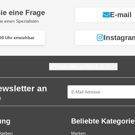
ie eine Frage
E-mail
ie einen Spezialisten
Instagra
00 Uhr erreichbar
Kostenlos geliefert
ab 50,- €
ewsletter an
E-Mailadresse
g.
ung
Beliebte Kategori
ufgeben
Marken