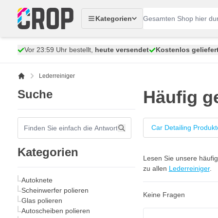
Zum Inhalt springen
Kategorien
Vor 23:59 Uhr bestellt,
heute versendet
Kostenlos geliefer
Lederreiniger
Häufig g
Suche
Car Detailing Produkt
Kategorien
Lesen Sie unsere häufig
zu allen
Lederreiniger
.
Autoknete
Scheinwerfer polieren
Keine Fragen
Glas polieren
Autoscheiben polieren