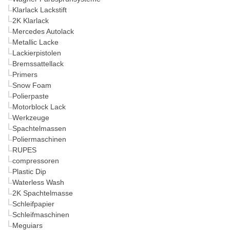
Klarlack Lackstift
2K Klarlack
Mercedes Autolack
Metallic Lacke
Lackierpistolen
Bremssattellack
Primers
Snow Foam
Polierpaste
Motorblock Lack
Werkzeuge
Spachtelmassen
Poliermaschinen
RUPES
compressoren
Plastic Dip
Waterless Wash
2K Spachtelmasse
Schleifpapier
Schleifmaschinen
Meguiars