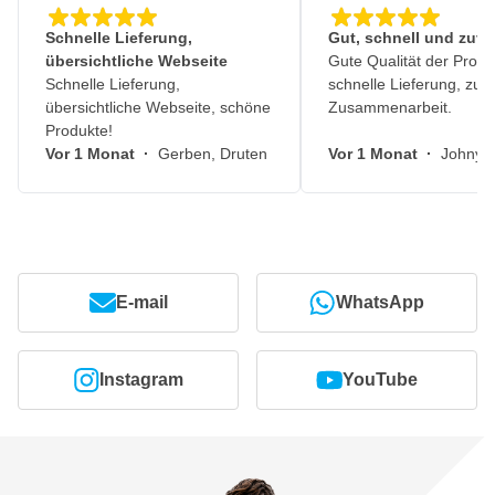
Schnelle Lieferung,
Gut, schnell und zuve
übersichtliche Webseite
Gute Qualität der Produ
Schnelle Lieferung,
schnelle Lieferung, zuv
übersichtliche Webseite, schöne
Zusammenarbeit.
Produkte!
Vor 1 Monat
·
Gerben, Druten
Vor 1 Monat
·
Johny, 
E-mail
WhatsApp
Instagram
YouTube