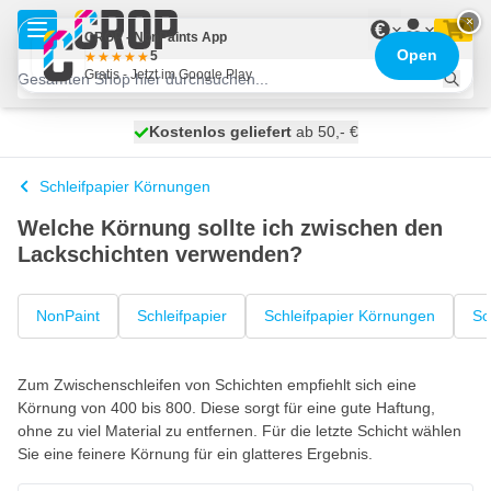
Zum Inhalt springen
×
€
CROP - NonPaints App
Open
5
Gratis - Jetzt im Google Play
Kostenlos geliefert
100 Tage
morgen versendet
ab 50,- €
Schleifpapier Körnungen
Welche Körnung sollte ich zwischen den
Lackschichten verwenden?
NonPaint
Schleifpapier
Schleifpapier Körnungen
Sc
Zum Zwischenschleifen von Schichten empfiehlt sich eine
Körnung von 400 bis 800. Diese sorgt für eine gute Haftung,
ohne zu viel Material zu entfernen. Für die letzte Schicht wählen
Sie eine feinere Körnung für ein glatteres Ergebnis.