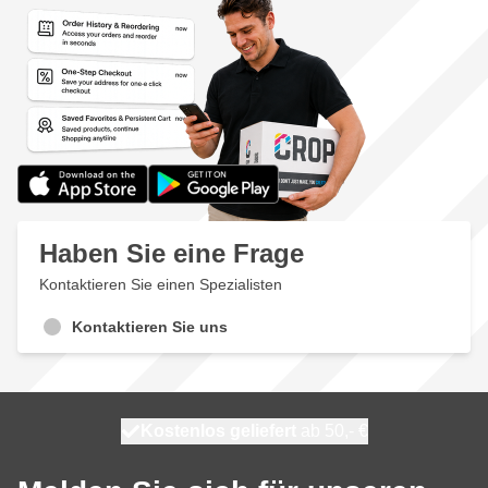
Haben Sie eine Frage
Kontaktieren Sie einen Spezialisten
Kontaktieren Sie uns
Kostenlos geliefert
100 Tage
morgen versendet
ab 50,- €