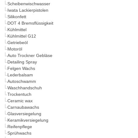
Scheibenwischwasser
Iwata Lackierpistolen
Silikonfett
DOT 4 Bremsflüssigkeit
Kühlmittel
Kühlmittel G12
Getriebeöl
Motoröl
Auto Trockner Gebläse
Detailing Spray
Felgen Wachs
Lederbalsam
Autoschwamm
Waschhandschuh
Trockentuch
Ceramic wax
Carnaubawachs
Glasversiegelung
Keramikversiegelung
Reifenpflege
Sprühwachs