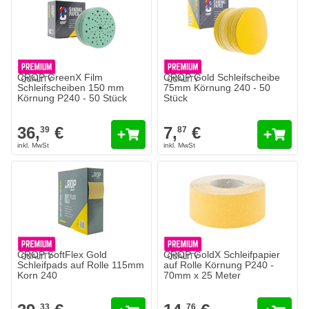
CROP GreenX Film
CROP Gold Schleifscheibe
Schleifscheiben 150 mm
75mm Körnung 240 - 50
Körnung P240 - 50 Stück
Stück
36,
€
7,
€
39
87
CROP SoftFlex Gold
CROP GoldX Schleifpapier
Schleifpads auf Rolle 115mm
auf Rolle Körnung P240 -
Korn 240
70mm x 25 Meter
33
76