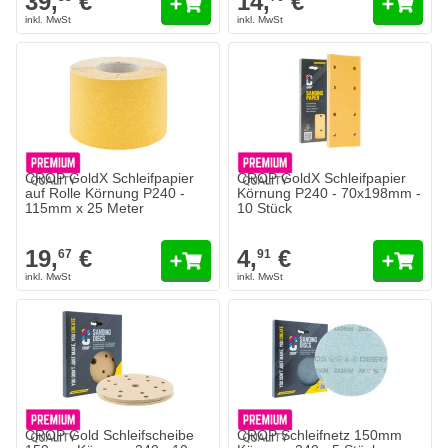
39,
€
14,
€
CROP GoldX Schleifpapier
CROP GoldX Schleifpapier
auf Rolle Körnung P240 -
Körnung P240 - 70x198mm -
115mm x 25 Meter
10 Stück
19,
€
4,
€
67
91
CROP Gold Schleifscheibe
CROP Schleifnetz 150mm