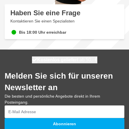
Haben Sie eine Frage
Kontaktieren Sie einen Spezialisten
Bis 18:00 Uhr erreichbar
Kostenlos geliefert
100 Tage
heute versendet
ab 50,- €
Melden Sie sich für unseren
Newsletter an
Die besten und persönliche Angebote direkt in Ihrem
Posteingang.
E-Mailadresse
Abonnieren