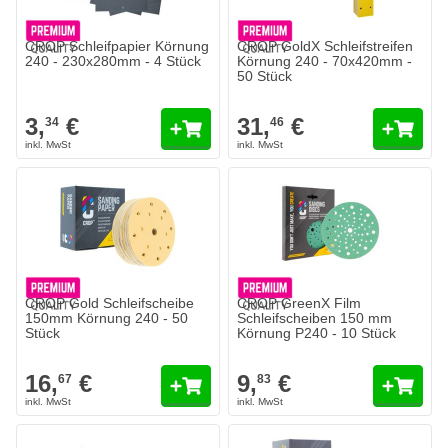
CROP Schleifpapier Körnung
CROP GoldX Schleifstreifen
240 - 230x280mm - 4 Stück
Körnung 240 - 70x420mm -
50 Stück
3,
€
31,
€
34
46
CROP Gold Schleifscheibe
CROP GreenX Film
150mm Körnung 240 - 50
Schleifscheiben 150 mm
Stück
Körnung P240 - 10 Stück
16,
€
9,
€
67
83