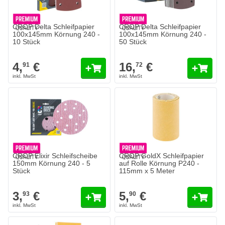
CROP Delta Schleifpapier
CROP Delta Schleifpapier
100x145mm Körnung 240 -
100x145mm Körnung 240 -
10 Stück
50 Stück
4,
€
16,
€
91
72
CROP Elixir Schleifscheibe
CROP GoldX Schleifpapier
150mm Körnung 240 - 5
auf Rolle Körnung P240 -
Stück
115mm x 5 Meter
3,
€
5,
€
93
90