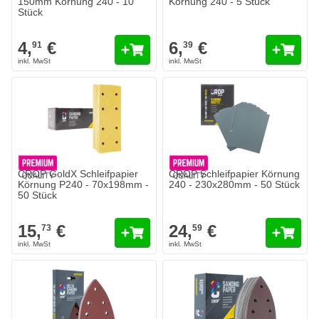
150mm Körnung 240 - 10
Körnung 240 - 5 Stück
Stück
4,
€
6,
€
91
39
CROP GoldX Schleifpapier
CROP Schleifpapier Körnung
Körnung P240 - 70x198mm -
240 - 230x280mm - 50 Stück
50 Stück
15,
€
24,
€
73
59