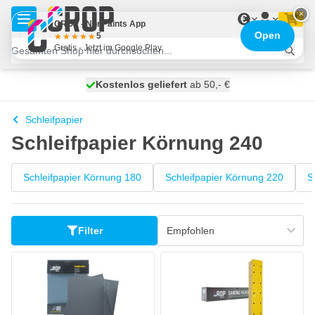
Zum Inhalt springen
×
€
CROP - NonPaints App
Open
5
Gratis - Jetzt im Google Play
Kostenlos geliefert
100 Tage
heute versendet
ab 50,- €
Schleifpapier
Schleifpapier Körnung 240
Schleifpapier Körnung 180
Schleifpapier Körnung 220
S
Filter