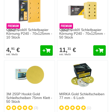
CROP GoldX Schleifpapier
CROP GoldX Schleifpapier
Körnung P240 - 70x125mm -
Körnung P240 - 70x125mm -
10 Stück
50 Stück
4,
€
11,
€
91
31
3M 255P Hookit Gold Schleifscheiben 75mm Klett - 50 Stück
MIRKA Gold Schleifscheiben 77 
19,
€
16,
€
72
45
Heute versendet
Heute versendet
Menge
Menge
Körnung
Körnung
In den Warenkorb
In den Wa
3M 255P Hookit Gold
MIRKA Gold Schleifscheiben
Schleifscheiben 75mm Klett -
77 mm - 6 Loch
50 Stück
(3)
(1)