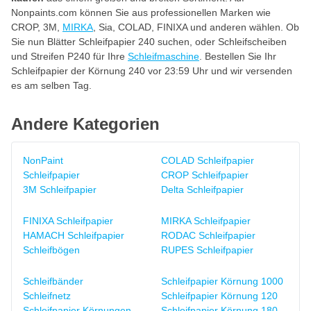
Nonpaints.com können Sie aus professionellen Marken wie
CROP, 3M,
MIRKA
, Sia, COLAD, FINIXA und anderen wählen. Ob
Sie nun Blätter Schleifpapier 240 suchen, oder Schleifscheiben
und Streifen P240 für Ihre
Schleifmaschine
. Bestellen Sie Ihr
Schleifpapier der Körnung 240 vor 23:59 Uhr und wir versenden
es am selben Tag.
Andere Kategorien
NonPaint
COLAD Schleifpapier
Schleifpapier
CROP Schleifpapier
3M Schleifpapier
Delta Schleifpapier
FINIXA Schleifpapier
MIRKA Schleifpapier
HAMACH Schleifpapier
RODAC Schleifpapier
Schleifbögen
RUPES Schleifpapier
Schleifbänder
Schleifpapier Körnung 1000
Schleifnetz
Schleifpapier Körnung 120
Schleifpapier Körnungen
Schleifpapier Körnung 180