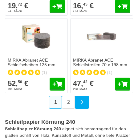
19,
€
16,
€
72
45
MIRKA Abranet ACE Schleifscheiben 125 mm
MIRKA Abranet ACE Schleifstrei
52,
€
47,
€
50
42
Heute versendet
Heute versendet
Menge
Menge
Körnung
Körnung
In den Warenkorb
In den Wa
MIRKA Abranet ACE
MIRKA Abranet ACE
Schleifscheiben 125 mm
Schleifstreifen 70 x 198 mm
(1)
(1)
52,
€
47,
€
50
42
1
2
Sie lesen gerade die Seite
Seite
Schleifpapier Körnung 240
Schleifpapier Körnung 240
eignet sich hervorragend für den
glatten Schliff von Holz, Kunststoff und Metall, ohne tiefe Kratzer