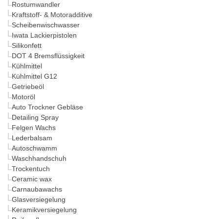
Rostumwandler
Kraftstoff- & Motoradditive
Scheibenwischwasser
Iwata Lackierpistolen
Silikonfett
DOT 4 Bremsflüssigkeit
Kühlmittel
Kühlmittel G12
Getriebeöl
Motoröl
Auto Trockner Gebläse
Detailing Spray
Felgen Wachs
Lederbalsam
Autoschwamm
Waschhandschuh
Trockentuch
Ceramic wax
Carnaubawachs
Glasversiegelung
Keramikversiegelung