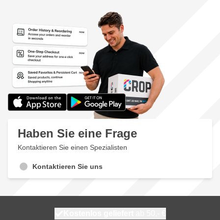
Haben Sie eine Frage
Kontaktieren Sie einen Spezialisten
Kontaktieren Sie uns
Kostenlos geliefert
100 Tage
heute versendet
ab 50,- €