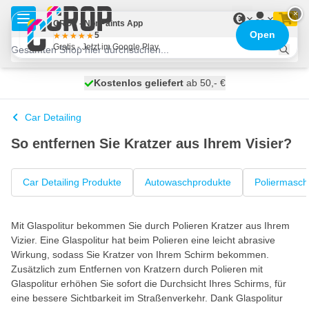
Zum Inhalt springen
×
€
CROP - NonPaints App
Open
5
Gratis - Jetzt im Google Play
Kostenlos geliefert
100 Tage
heute versendet
ab 50,- €
Car Detailing
So entfernen Sie Kratzer aus Ihrem Visier?
Car Detailing Produkte
Autowaschprodukte
Poliermasch
Mit Glaspolitur bekommen Sie durch Polieren Kratzer aus Ihrem
Vizier. Eine Glaspolitur hat beim Polieren eine leicht abrasive
Wirkung, sodass Sie Kratzer von Ihrem Schirm bekommen.
Zusätzlich zum Entfernen von Kratzern durch Polieren mit
Glaspolitur erhöhen Sie sofort die Durchsicht Ihres Schirms, für
eine bessere Sichtbarkeit im Straßenverkehr. Dank Glaspolitur