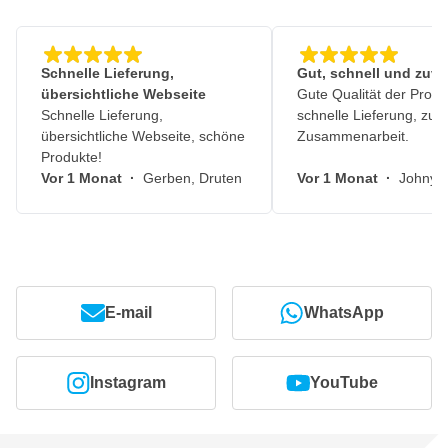
Schnelle Lieferung,
Gut, schnell und zuve
übersichtliche Webseite
Gute Qualität der Produ
Schnelle Lieferung,
schnelle Lieferung, zuv
übersichtliche Webseite, schöne
Zusammenarbeit.
Produkte!
Vor 1 Monat
·
Gerben, Druten
Vor 1 Monat
·
Johny, 
E-mail
WhatsApp
Instagram
YouTube