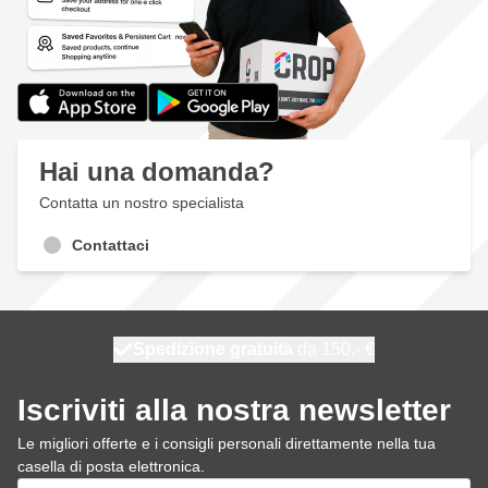
Hai una domanda?
Contatta un nostro specialista
Contattaci
Spedizione gratuita
100 giorni
spedito domani
da 150,- €
Iscriviti alla nostra newsletter
Le migliori offerte e i consigli personali direttamente nella tua
casella di posta elettronica.