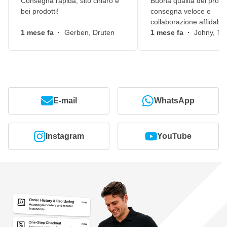
Consegna rapida, sito chiaro e
Buona qualità dei prodot
bei prodotti!
consegna veloce e
collaborazione affidabile
1 mese fa
·
Gerben, Druten
1 mese fa
·
Johny, Ti
E-mail
WhatsApp
Instagram
YouTube