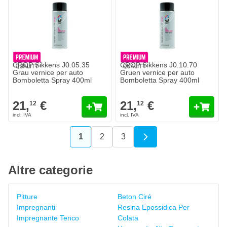
CROP Sikkens J0.05.35
CROP Sikkens J0.10.70
Grau vernice per auto
Gruen vernice per auto
Bomboletta Spray 400ml
Bomboletta Spray 400ml
21,
€
21,
€
12
12
1
2
3
Attualmente stai leggendo la pagina
Pagina
Pagina
Altre categorie
Pitture
Beton Ciré
Impregnanti
Resina Epossidica Per
Impregnante Tenco
Colata