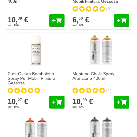
400ml
Mobili Finitura Gessosa
(8)
Colore
10,
€
6,
€
38
60
Rust-Oleum Bomboletta Spray Per Mobili Finitura Gessosa
10,
€
27
Spedito oggi
Quantità
Colore
Aggiungi al Carrello
Rust-Oleum Bomboletta
Montana Chalk Spray -
Spray Per Mobili Finitura
Arancione 400ml
Gessosa
(1)
(1)
10,
€
10,
€
27
38