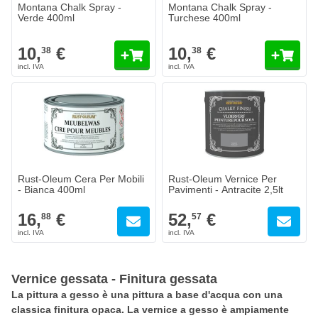
Montana Chalk Spray -
Montana Chalk Spray -
Verde 400ml
Turchese 400ml
10,
€
10,
€
38
38
Rust-Oleum Cera Per Mobili
Rust-Oleum Vernice Per
- Bianca 400ml
Pavimenti - Antracite 2,5lt
16,
€
52,
€
88
57
Vernice gessata - Finitura gessata
La pittura a gesso è una pittura a base d'acqua con una
classica finitura opaca. La vernice a gesso è ampiamente