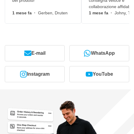
bei prodotti!
consegna veloce e
collaborazione affidabile
1 mese fa
·
Gerben, Druten
1 mese fa
·
Johny, Ti
E-mail
WhatsApp
Instagram
YouTube