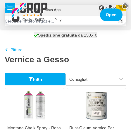
Salta al contenuto
×
€
CROP - NonPaints App
Open
5
Gratis - Sull’Google Play
Spedizione gratuita
100 giorni
spedito oggi
da 150,- €
Pitture
Vernice a Gesso
Filtri
Rust-Oleum Vernice Per Mobili F
6,
€
60
Spedito oggi
Quantità
Contenuto
Aggiungi a
Montana Chalk Spray - Rosa
Rust-Oleum Vernice Per