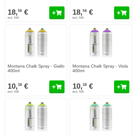
18,
€
18,
€
56
56
Montana Chalk Spray - Giallo
Montana Chalk Spray - Viola
400ml
400ml
10,
€
10,
€
38
38