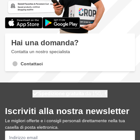
Hai una domanda?
Contatta un nostro specialista
Contattaci
Spedizione gratuita
100 giorni
spedito oggi
da 150,- €
Iscriviti alla nostra newsletter
Le migliori offerte e i consigli personali direttamente nella tua
casella di posta elettronica.