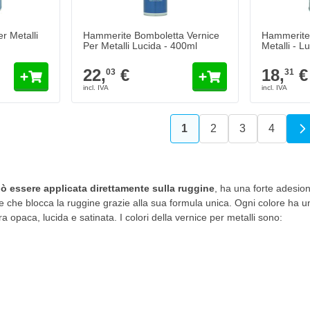
Aggiungi al Carrello
Aggiungi al Carrello
r Metalli
Hammerite Bomboletta Vernice
Hammerite 
Per Metalli Lucida - 400ml
Metalli - L
Colore
22,
€
18,
€
03
31
1
2
3
4
Attualmente stai leggen
Pagina
Pagina
Pagina
uò essere applicata direttamente sulla ruggine
, ha una forte adesio
che blocca la ruggine grazie alla sua formula unica. Ogni colore ha un
ra opaca, lucida e satinata. I colori della vernice per metalli sono: