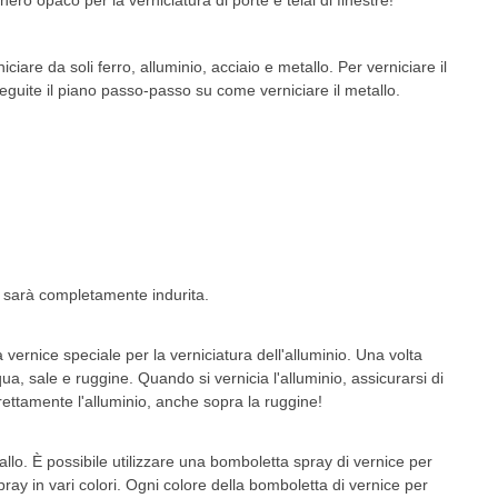
nero opaco per la verniciatura di porte e telai di finestre!
are da soli ferro, alluminio, acciaio e metallo. Per verniciare il
Seguite il piano passo-passo su come verniciare il metallo.
n sarà completamente indurita.
na vernice speciale per la verniciatura dell'alluminio. Una volta
qua, sale e ruggine. Quando si vernicia l'alluminio, assicurarsi di
irettamente l'alluminio, anche sopra la ruggine!
llo. È possibile utilizzare una bomboletta spray di vernice per
ay in vari colori. Ogni colore della bomboletta di vernice per