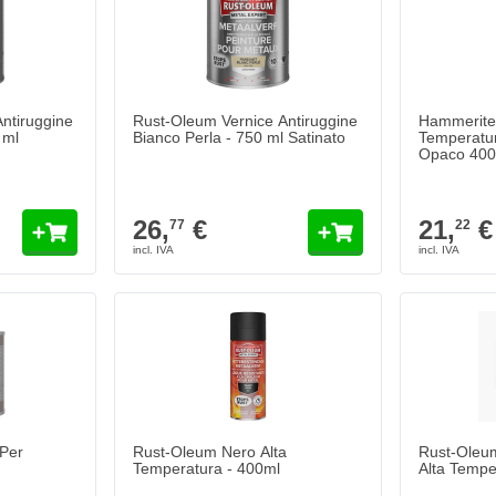
ntiruggine
Rust-Oleum Vernice Antiruggine
Hammerite 
 ml
Bianco Perla - 750 ml Satinato
Temperatur
Opaco 400
26,
€
21,
€
77
22
Per
Rust-Oleum Nero Alta
Rust-Oleum
Temperatura - 400ml
Alta Tempe