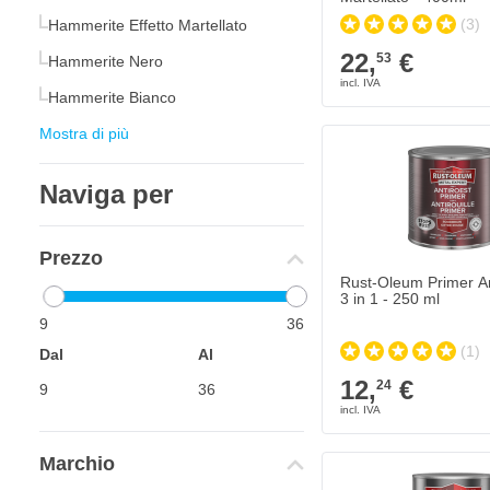
(3)
Hammerite Effetto Martellato
22,
€
53
Hammerite Nero
Hammerite Bianco
Mostra di più
Naviga per
Prezzo
Rust-Oleum Primer An
3 in 1 - 250 ml
9
36
(1)
Dal
Al
12,
€
24
Marchio