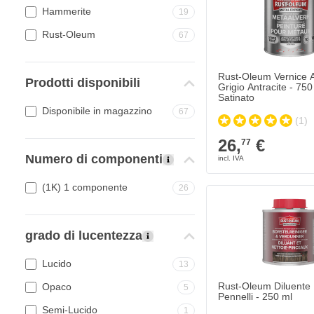
Hammerite
19
Rust-Oleum
67
Rust-Oleum Vernice A
Prodotti disponibili
Grigio Antracite - 750
Satinato
Disponibile in magazzino
67
(1)
26,
€
77
Numero di componenti
(1K) 1 componente
26
grado di lucentezza
Lucido
13
Rust-Oleum Diluente 
Opaco
5
Pennelli - 250 ml
Semi-Lucido
1