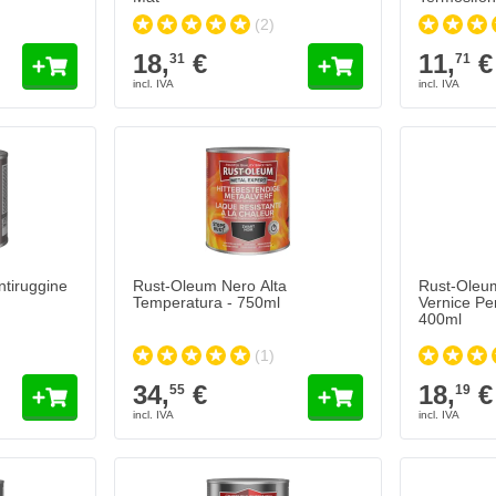
Colore
(2)
18,
€
11,
€
31
71
tiruggine
Rust-Oleum Nero Alta
Rust-Oleum
Temperatura - 750ml
Vernice Pe
400ml
(1)
34,
€
18,
€
55
19