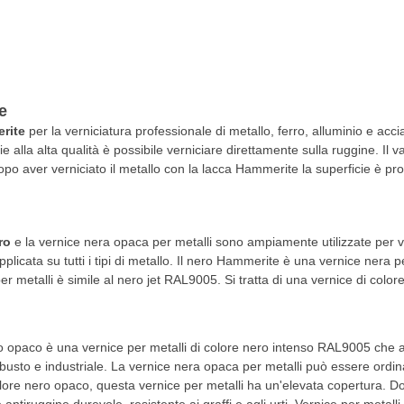
e
rite
per la verniciatura professionale di metallo, ferro, alluminio e ac
e alla alta qualità è possibile verniciare direttamente sulla ruggine. Il
o aver verniciato il metallo con la lacca Hammerite la superficie è prote
ro
e la vernice nera opaca per metalli sono ampiamente utilizzate per ve
icata su tutti i tipi di metallo. Il nero Hammerite è una vernice nera pe
er metalli è simile al nero jet RAL9005. Si tratta di una vernice di colo
ro opaco è una vernice per metalli di colore nero intenso RAL9005 che
busto e industriale. La vernice nera opaca per metalli può essere ordin
lore nero opaco, questa vernice per metalli ha un'elevata copertura. Dop