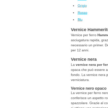
Grigio
Rosso
Blu
Vernice Hammerit
Vernice per ferro
Hamme
asciugatura rapida, grazi
necessario un primer. Dop
per 12 anni.
Vernice nera
La
vernice nera per fer
opaca che può essere appl
fondo. La vernice nera p
verniciatura.
Vernice nero opaco
La vernice per ferro ne
conferisce un aspetto ro
spazzolare. Grazie al co