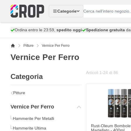
Salta al contenuto
Categorie
Ordina entro le 23:59,
spedito oggi
Spedizione gratuita
da 
Pitture
Vernice Per Ferro
Vernice Per Ferro
Articoli
1
-
24
di
86
Categoria
Rust-Oleum Bomboletta 
22,
€
53
Pitture
Spedito oggi
Vernice Per Ferro
Quantità
Colore
Hammerite Per Metalli
Rust-Oleum Bombolett
Hammerite Ultima
Martellato - 400ml