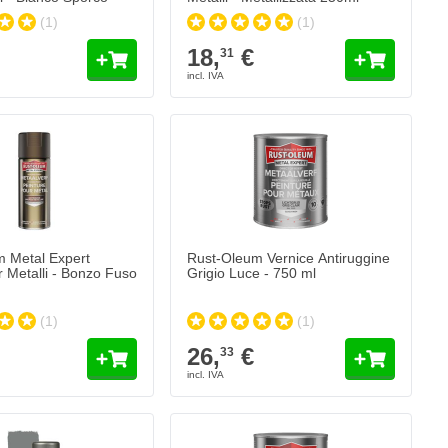
(1)
(1)
18,
€
31
 Metal Expert
Rust-Oleum Vernice Antiruggine
r Metalli - Bonzo Fuso
Grigio Luce - 750 ml
(1)
(1)
26,
€
33