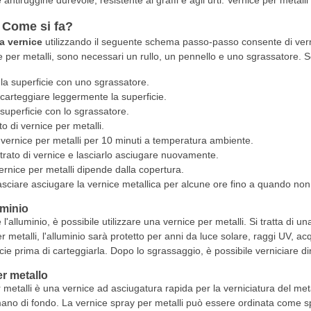
antiruggine durevole, resistente ai graffi e agli urti. Vernice per metalli 
. Come si fa?
la vernice
utilizzando il seguente schema passo-passo consente di vernici
ce per metalli, sono necessari un rullo, un pennello e uno sgrassatore. 
 la superficie con uno sgrassatore.
carteggiare leggermente la superficie.
superficie con lo sgrassatore.
to di vernice per metalli.
 vernice per metalli per 10 minuti a temperatura ambiente.
strato di vernice e lasciarlo asciugare nuovamente.
ernice per metalli dipende dalla copertura.
asciare asciugare la vernice metallica per alcune ore fino a quando no
uminio
l'alluminio, è possibile utilizzare una vernice per metalli. Si tratta di u
er metalli, l'alluminio sarà protetto per anni da luce solare, raggi UV, ac
icie prima di carteggiarla. Dopo lo sgrassaggio, è possibile verniciare d
r metallo
metalli è una vernice ad asciugatura rapida per la verniciatura del meta
ano di fondo. La vernice spray per metalli può essere ordinata come spr