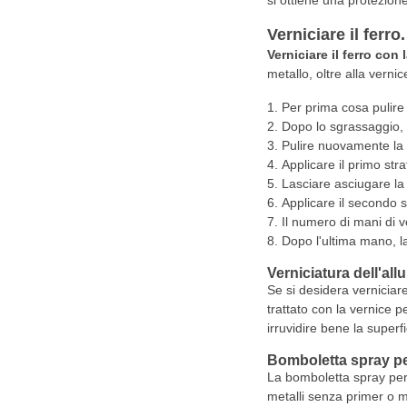
si ottiene una protezione 
Verniciare il ferro
Verniciare il ferro con 
metallo, oltre alla verni
Per prima cosa pulire
Dopo lo sgrassaggio, 
Pulire nuovamente la 
Applicare il primo stra
Lasciare asciugare la
Applicare il secondo 
Il numero di mani di v
Dopo l'ultima mano, l
Verniciatura dell'all
Se si desidera verniciare 
trattato con la vernice p
irruvidire bene la superf
Bomboletta spray pe
La bomboletta spray per 
metalli senza primer o m