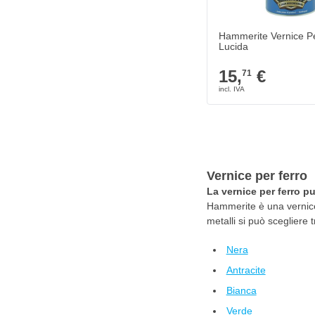
Hammerite Vernice Pe
Lucida
Colore
15,
€
71
Vernice per ferro
La vernice per ferro p
Hammerite è una vernice 
metalli si può scegliere t
Nera
Antracite
Bianca
Verde