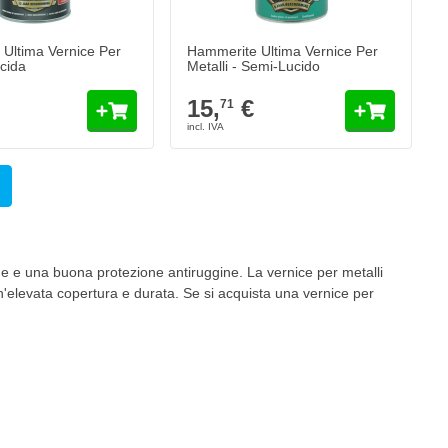
Aggiungi al Carrello
Aggiungi al Carr
Ultima Vernice Per
Hammerite Ultima Vernice Per
ucida
Metalli - Semi-Lucido
Colore
15,
€
71
do la pagina
ne e una buona protezione antiruggine. La vernice per metalli
'elevata copertura e durata. Se si acquista una vernice per