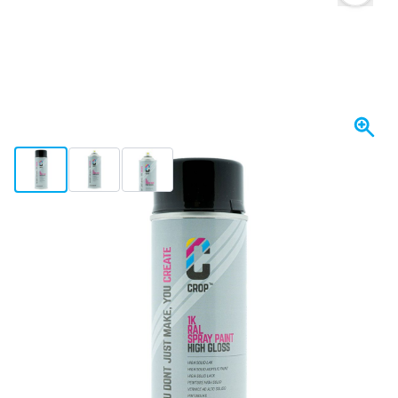
View larger image
View larger image
View larger image
Spedito entro 3-4 giorni
21,
€
12
incl. IVA
Quantità
Aggiungi al Carrello
Ordina ora, spedito entro 3-4 giorni
Spedizione gratuita
da 150,- €