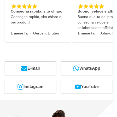
Questa vernice di base può essere sovraverniciata con
vernice trasparente
Consegna rapida, sito chiaro
Buono, veloce e affid
Consegna rapida, sito chiaro e
Buona qualità dei prodot
bei prodotti!
consegna veloce e
collaborazione affidabile
1 mese fa
·
Gerben, Druten
1 mese fa
·
Johny, Ti
E-mail
WhatsApp
Instagram
YouTube