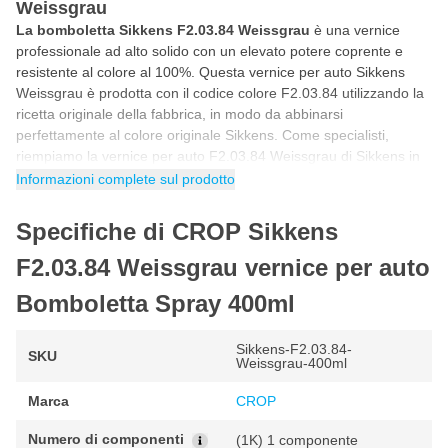
Weissgrau
La bomboletta Sikkens F2.03.84 Weissgrau
è una vernice
professionale ad alto solido con un elevato potere coprente e
resistente al colore al 100%. Questa vernice per auto Sikkens
Weissgrau è prodotta con il codice colore F2.03.84 utilizzando la
ricetta originale della fabbrica, in modo da abbinarsi
perfettamente al colore originale Sikkens. Come specialisti,
riempiamo la vernice per auto F2.03.84 Weissgrau di Sikkens in
bombola con la tecnologia HPHC. Questa tecnologia ad alta
Informazioni complete sul prodotto
pressione e alta copertura garantisce un un risultato di alta
qualità come quello ottenuto con uno spruzzatore professionale.
Specifiche di CROP Sikkens
Ciò consente di utilizzare questa vernice spray per auto Sikkens
F2.03.84 Weissgrau per verniciare nuove parti della vostra auto o
F2.03.84 Weissgrau vernice per auto
per effettuare riparazioni invisibili.
Bomboletta Spray 400ml
Come verniciare con la bomboletta spray
Sikkens F2.03.84 Weissgrau?
Sikkens-F2.03.84-
SKU
Weissgrau-400ml
Puoi utilizzare questa vernice spray per auto Sikkens F2.03.84 in
5 semplici passaggi. Seguendo il programma passo passo
Marca
CROP
riportato di seguito avrai la certezza di utilizzare correttamente il
colore della vernice per auto F2.03.84 Weissgrau di Sikkens per
Numero di componenti
(1K) 1 componente