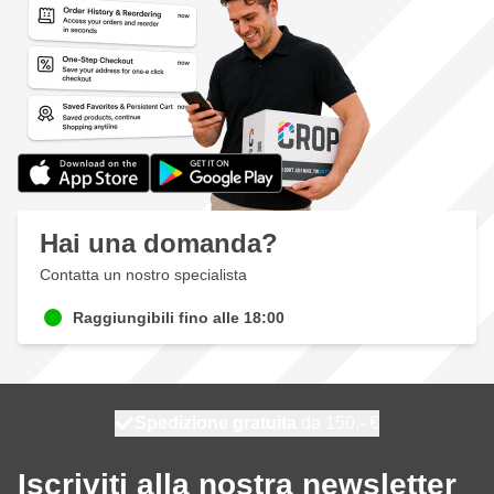
Hai una domanda?
Contatta un nostro specialista
Raggiungibili fino alle 18:00
Spedizione gratuita
100 giorni
spedito domani
da 150,- €
Iscriviti alla nostra newsletter