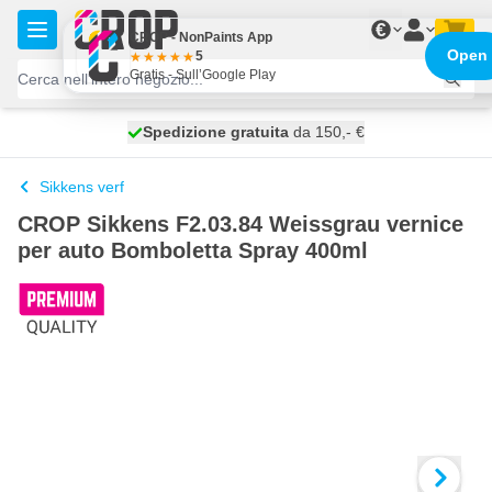
Salta al contenuto
€
CROP - NonPaints App
Open
5
Gratis - Sull’Google Play
Spedizione gratuita
100 giorni
spedito domani
da 150,- €
Sikkens verf
CROP Sikkens F2.03.84 Weissgrau vernice
per auto Bomboletta Spray 400ml