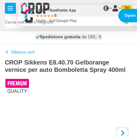
Salta al contenuto
€
CROP - NonPaints App
Open
5
Gratis - Sull’Google Play
Spedizione gratuita
100 giorni
spedito domani
da 150,- €
Sikkens verf
CROP Sikkens E8.40.70 Gelborange
vernice per auto Bomboletta Spray 400ml