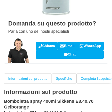
100 giorni
per resi & cambi
Recensioni dei clienti:
4,58/5
(7.078 recensioni)
Domanda su questo prodotto?
Parla con uno dei nostri specialisti
Chiama
E-mail
WhatsApp
Chat
Informazioni sul prodotto
Specifiche
Completa l'acquisto
Informazioni sul prodotto
Bomboletta spray 400ml Sikkens E8.40.70
Gelborange