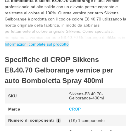
La bomboletta Sikkens E8.40.70 Gelborange
è una vernice
professionale ad alto solido con un elevato potere coprente e
resistente al colore al 100%. Questa vernice per auto Sikkens
Gelborange è prodotta con il codice colore E8.40.70 utilizzando la
ricetta originale della fabbrica, in modo da abbinarsi
perfettamente al colore originale Sikkens. Come specialisti,
riempiamo la vernice per auto E8.40.70 Gelborange di Sikkens in
bombola con la tecnologia HPHC. Questa tecnologia ad alta
Informazioni complete sul prodotto
pressione e alta copertura garantisce un un risultato di alta
qualità come quello ottenuto con uno spruzzatore professionale.
Specifiche di CROP Sikkens
Ciò consente di utilizzare questa vernice spray per auto Sikkens
E8.40.70 Gelborange per verniciare nuove parti della vostra auto
E8.40.70 Gelborange vernice per
o per effettuare riparazioni invisibili.
auto Bomboletta Spray 400ml
Come verniciare con la bomboletta spray
Sikkens E8.40.70 Gelborange?
Sikkens-E8.40.70-
SKU
Gelborange-400ml
Puoi utilizzare questa vernice spray per auto Sikkens E8.40.70 in
5 semplici passaggi. Seguendo il programma passo passo
Marca
CROP
riportato di seguito avrai la certezza di utilizzare correttamente il
colore della vernice per auto E8.40.70 Gelborange di Sikkens per
Numero di componenti
(1K) 1 componente
un risultato fantastico e originale di fabbrica.