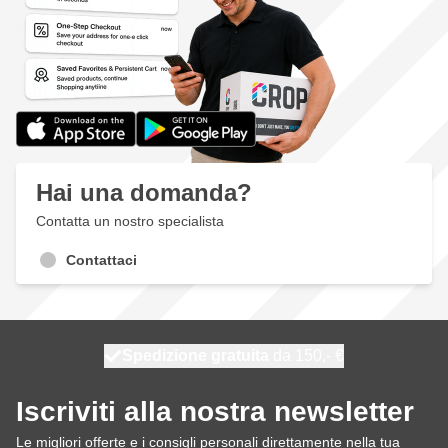
Hai una domanda?
Contatta un nostro specialista
Contattaci
Spedizione gratuita
100 giorni
spedito domani
da 150,- €
Iscriviti alla nostra newsletter
Le migliori offerte e i consigli personali direttamente nella tua