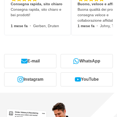
vernice trasparente
Consegna rapida, sito chiaro
Buono, veloce e affid
Consegna rapida, sito chiaro e
Buona qualità dei prodot
bei prodotti!
consegna veloce e
collaborazione affidabile
1 mese fa
·
Gerben, Druten
1 mese fa
·
Johny, Ti
E-mail
WhatsApp
Instagram
YouTube