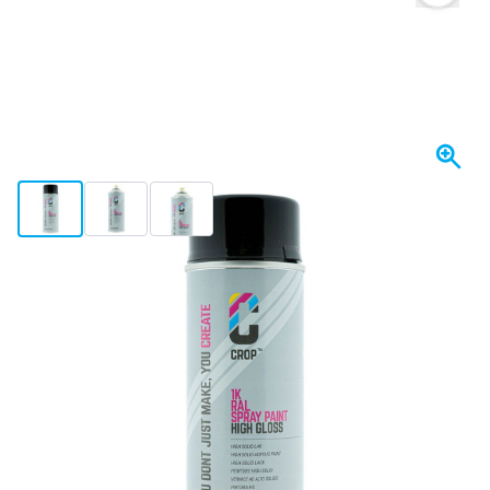
View larger image
View larger image
View larger image
Spedito entro 1-2 giorni
21,
€
12
incl. IVA
Quantità
Aggiungi al Carrello
Ordina ora, spedito entro 1-2 giorni
Spedizione gratuita
da 150,- €