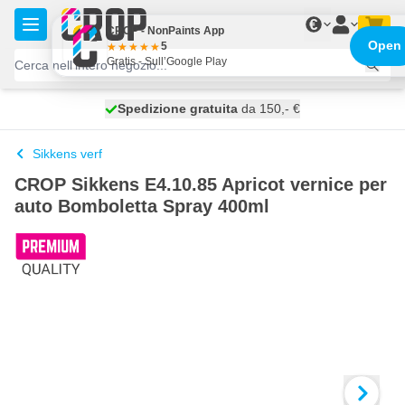
Salta al contenuto
€
CROP - NonPaints App
Open
5
Gratis - Sull’Google Play
Spedizione gratuita
100 giorni
spedito domani
da 150,- €
Sikkens verf
CROP Sikkens E4.10.85 Apricot vernice per
auto Bomboletta Spray 400ml