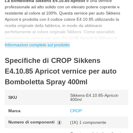
La bomboletta Sikkens E4.10.85 Apricot
è una vernice
professionale ad alto solido con un elevato potere coprente e
resistente al colore al 100%. Questa vernice per auto Sikkens
Apricot è prodotta con il codice colore E4.10.85 utilizzando la
ricetta originale della fabbrica, in modo da abbinarsi
perfettamente al colore originale Sikkens. Come specialisti,
riempiamo la vernice per auto E4.10.85 Apricot di Sikkens in
bombola con la tecnologia HPHC. Questa tecnologia ad alta
Informazioni complete sul prodotto
pressione e alta copertura garantisce un un risultato di alta
qualità come quello ottenuto con uno spruzzatore professionale.
Specifiche di CROP Sikkens
Ciò consente di utilizzare questa vernice spray per auto Sikkens
E4.10.85 Apricot per verniciare nuove parti della vostra auto o per
E4.10.85 Apricot vernice per auto
effettuare riparazioni invisibili.
Bomboletta Spray 400ml
Come verniciare con la bomboletta spray
Sikkens E4.10.85 Apricot?
Sikkens-E4.10.85-Apricot-
SKU
400ml
Puoi utilizzare questa vernice spray per auto Sikkens E4.10.85 in
5 semplici passaggi. Seguendo il programma passo passo
Marca
CROP
riportato di seguito avrai la certezza di utilizzare correttamente il
colore della vernice per auto E4.10.85 Apricot di Sikkens per un
Numero di componenti
(1K) 1 componente
risultato fantastico e originale di fabbrica.