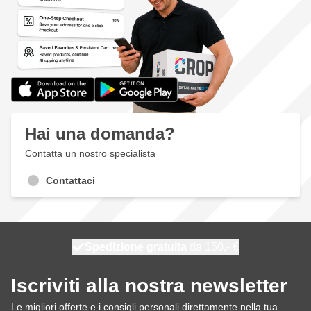
Hai una domanda?
Contatta un nostro specialista
Contattaci
Spedizione gratuita
100 giorni
spedito domani
da 150,- €
Iscriviti alla nostra newsletter
Le migliori offerte e i consigli personali direttamente nella tua