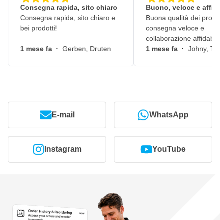
vernice trasparente
Consegna rapida, sito chiaro
Buono, veloce e affid
Consegna rapida, sito chiaro e
Buona qualità dei prodot
bei prodotti!
consegna veloce e
collaborazione affidabile
1 mese fa
·
Gerben, Druten
1 mese fa
·
Johny, Ti
E-mail
WhatsApp
Instagram
YouTube