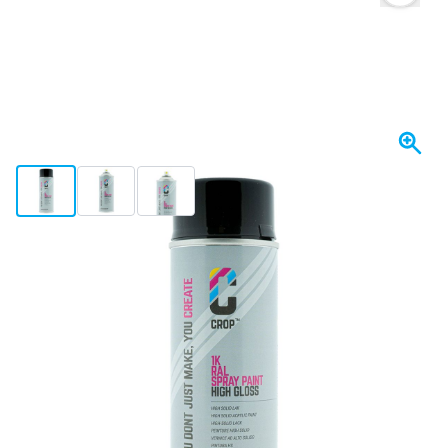
View larger image
View larger image
View larger image
Spedito entro 1-2 giorni
21,
€
12
incl. IVA
Quantità
Aggiungi al Carrello
Ordina ora, spedito entro 1-2 giorni
Spedizione gratuita
da 150,- €