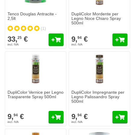
Tenco Douglas Antracite -
DupliColor Mordente per
2,5lt
Legno Noce Chiaro Spray
500ml
(1)
33,
€
9,
€
25
94
DupliColor Vernice per Legno
DupliColor Impregnante per
Trasparente Spray 500ml
Legno Palissandro Spray
500ml
9,
€
9,
€
94
94