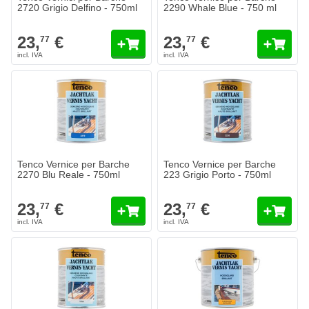
2720 Grigio Delfino - 750ml
2290 Whale Blue - 750 ml
23,
€
23,
€
77
77
Tenco Vernice per Barche
Tenco Vernice per Barche
2270 Blu Reale - 750ml
223 Grigio Porto - 750ml
23,
€
23,
€
77
77