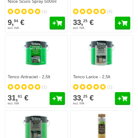
Noce Scuro Spray 500ml
(1)
(4)
9,
€
33,
€
94
25
Tenco Antraciet - 2,5lt
Tenco Larice - 2,5lt
(1)
(1)
31,
€
33,
€
61
25