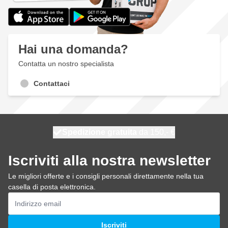
Hai una domanda?
Contatta un nostro specialista
Contattaci
Spedizione gratuita
100 giorni
spedito oggi
da 150,- €
Iscriviti alla nostra newsletter
Le migliori offerte e i consigli personali direttamente nella tua
casella di posta elettronica.
Indirizzo email
Iscriviti