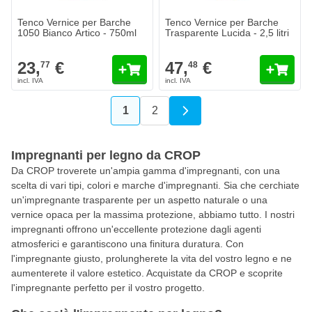
Tenco Vernice per Barche
Tenco Vernice per Barche
1050 Bianco Artico - 750ml
Trasparente Lucida - 2,5 litri
23,
€
47,
€
77
48
1
2
Attualmente stai leggendo la pagin
Pagina
Impregnanti per legno da CROP
Da CROP troverete un'ampia gamma d'impregnanti, con una
scelta di vari tipi, colori e marche d'impregnanti. Sia che cerchiate
un'impregnante trasparente per un aspetto naturale o una
vernice opaca per la massima protezione, abbiamo tutto. I nostri
impregnanti offrono un'eccellente protezione dagli agenti
atmosferici e garantiscono una finitura duratura. Con
l'impregnante giusto, prolungherete la vita del vostro legno e ne
aumenterete il valore estetico. Acquistate da CROP e scoprite
l'impregnante perfetto per il vostro progetto.