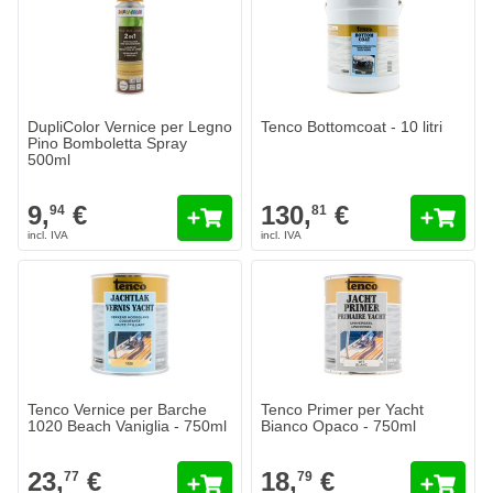
DupliColor Vernice per Legno
Tenco Bottomcoat - 10 litri
Pino Bomboletta Spray
500ml
9,
€
130,
€
94
81
Tenco Vernice per Barche
Tenco Primer per Yacht
1020 Beach Vaniglia - 750ml
Bianco Opaco - 750ml
23,
€
18,
€
77
79