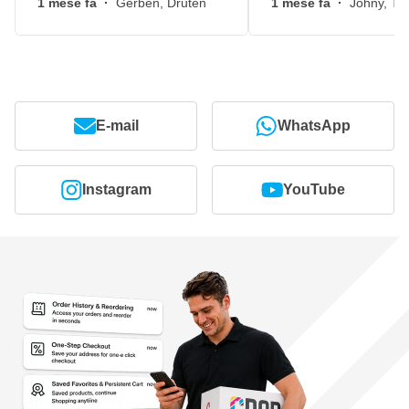
1 mese fa
·
Gerben, Druten
1 mese fa
·
Johny, Ti
E-mail
WhatsApp
Instagram
YouTube