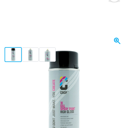
View larger image
View larger image
View larger image
Spedito entro 1-2 giorni
21,
€
12
incl. IVA
Quantità
Aggiungi al Carrello
Ordina ora, spedito entro 1-2 giorni
Spedizione gratuita
da 150,- €