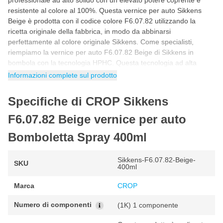
professionale ad alto solido con un elevato potere coprente e
resistente al colore al 100%. Questa vernice per auto Sikkens
Beige è prodotta con il codice colore F6.07.82 utilizzando la
ricetta originale della fabbrica, in modo da abbinarsi
perfettamente al colore originale Sikkens. Come specialisti,
riempiamo la vernice per auto F6.07.82 Beige di Sikkens in
bombola con la tecnologia HPHC. Questa tecnologia ad alta
pressione e alta copertura garantisce un un risultato di alta
Informazioni complete sul prodotto
qualità come quello ottenuto con uno spruzzatore professionale.
Ciò consente di utilizzare questa vernice spray per auto Sikkens
Specifiche di CROP Sikkens
F6.07.82 Beige per verniciare nuove parti della vostra auto o per
effettuare riparazioni invisibili.
F6.07.82 Beige vernice per auto
Come verniciare con la bomboletta spray
Bomboletta Spray 400ml
Sikkens F6.07.82 Beige?
Puoi utilizzare questa vernice spray per auto Sikkens F6.07.82 in
Sikkens-F6.07.82-Beige-
SKU
5 semplici passaggi. Seguendo il programma passo passo
400ml
riportato di seguito avrai la certezza di utilizzare correttamente il
Marca
CROP
colore della vernice per auto F6.07.82 Beige di Sikkens per un
risultato fantastico e originale di fabbrica.
Numero di componenti
(1K) 1 componente
Agitare lo spray prima dell'uso in modo che tutti i pigmenti della