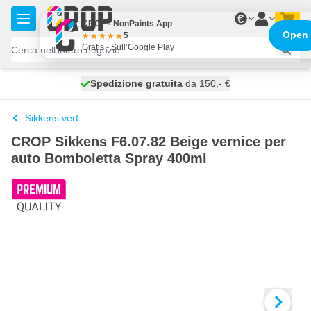
Salta al contenuto
€
CROP - NonPaints App
Open
5
Gratis - Sull’Google Play
Spedizione gratuita
100 giorni
spedito oggi
da 150,- €
Sikkens verf
CROP Sikkens F6.07.82 Beige vernice per
auto Bomboletta Spray 400ml