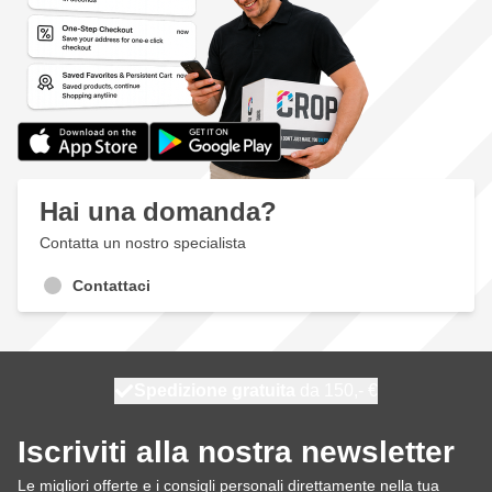
Hai una domanda?
Contatta un nostro specialista
Contattaci
Spedizione gratuita
100 giorni
spedito oggi
da 150,- €
Iscriviti alla nostra newsletter
Le migliori offerte e i consigli personali direttamente nella tua