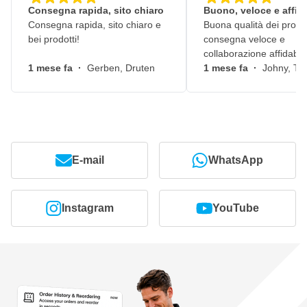
Consegna rapida, sito chiaro
Buono, veloce e affid
Consegna rapida, sito chiaro e
Buona qualità dei prodot
bei prodotti!
consegna veloce e
collaborazione affidabile
1 mese fa
·
Gerben, Druten
1 mese fa
·
Johny, Ti
E-mail
WhatsApp
Instagram
YouTube