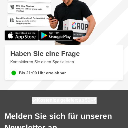
Haben Sie eine Frage
Kontaktieren Sie einen Spezialisten
Bis 21:00 Uhr erreichbar
Kostenlos geliefert
100 Tage
heute versendet
ab 50,- €
Melden Sie sich für unseren
Newsletter an