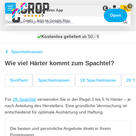
Zum Inhalt springen
×
€
CROP - NonPaints App
Open
5
Gratis - Jetzt im Google Play
Kostenlos geliefert
100 Tage
heute versendet
ab 50,- €
Spachtelmassen
Wie viel Härter kommt zum Spachtel?
NonPaint
Spachtelmassen
1K Spachtelmasse
2K S
Für
2K-Spachtel
verwenden Sie in der Regel 2 bis 5 % Härter – je
nach Anleitung des Herstellers. Eine gründliche Vermischung ist
entscheidend für optimale Aushärtung und Haftung.
Die besten und persönliche Angebote direkt in Ihrem
Posteingang.