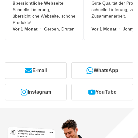
übersichtliche Webseite
Gute Qualität der Produ
Schnelle Lieferung,
schnelle Lieferung, zuv
übersichtliche Webseite, schöne
Zusammenarbeit.
Produkte!
Vor 1 Monat
·
Gerben, Druten
Vor 1 Monat
·
Johny, 
E-mail
WhatsApp
Instagram
YouTube