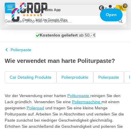
Zum Inhalt springen
×
€
CROP - NonPaints App
Open
5
Gratis - Jetzt im Google Play
Kostenlos geliefert
100 Tage
morgen versendet
ab 50,- €
Polierpaste
Wie verwendet man harte Politurpaste?
Car Detailing Produkte
Polierprodukte
Polierpaste
P
Vor der Verwendung einer harten
Politurpaste
reinigen Sie den
Lack gründlich. Verwenden Sie eine
Poliermaschine
mit einem
geeigneten
Polierpad
und tragen Sie eine kleine Menge
Politurpaste auf. Arbeiten Sie in Abschnitten und verteilen Sie die
Paste zunächst bei niedriger Geschwindigkeit gleichmäßig.
Erhöhen Sie anschließend die Geschwindigkeit und polieren Sie