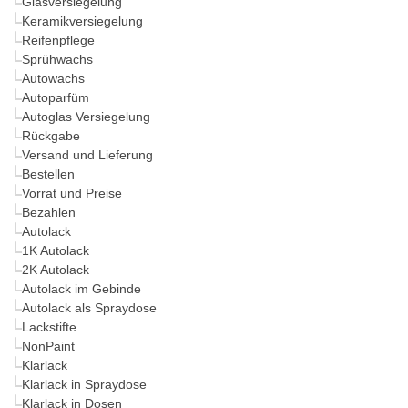
Glasversiegelung
Keramikversiegelung
Reifenpflege
Sprühwachs
Autowachs
Autoparfüm
Autoglas Versiegelung
Rückgabe
Versand und Lieferung
Bestellen
Vorrat und Preise
Bezahlen
Autolack
1K Autolack
2K Autolack
Autolack im Gebinde
Autolack als Spraydose
Lackstifte
NonPaint
Klarlack
Klarlack in Spraydose
Klarlack in Dosen