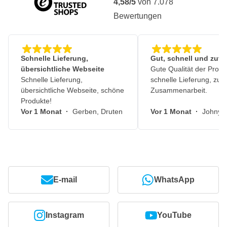
4,58/5
von
7.078
Bewertungen
Schnelle Lieferung,
Gut, schnell und zuve
übersichtliche Webseite
Gute Qualität der Produ
Schnelle Lieferung,
schnelle Lieferung, zuv
übersichtliche Webseite, schöne
Zusammenarbeit.
Produkte!
Vor 1 Monat
·
Gerben, Druten
Vor 1 Monat
·
Johny, 
E-mail
WhatsApp
Instagram
YouTube