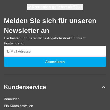
Kostenlos geliefert
100 Tage
morgen versendet
ab 50,- €
Melden Sie sich für unseren
Newsletter an
Die besten und persönliche Angebote direkt in Ihrem
Posteingang.
E-Mailadresse
Abonnieren
Kundenservice
Anmelden
Ein Konto erstellen