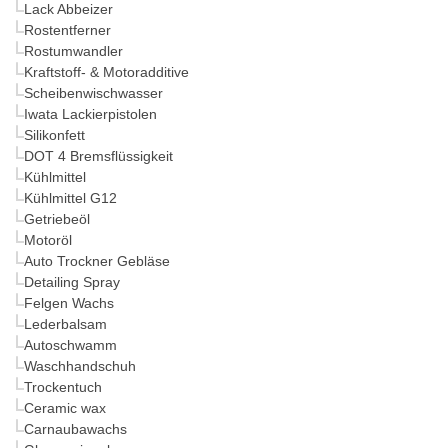
Lack Abbeizer
Rostentferner
Rostumwandler
Kraftstoff- & Motoradditive
Scheibenwischwasser
Iwata Lackierpistolen
Silikonfett
DOT 4 Bremsflüssigkeit
Kühlmittel
Kühlmittel G12
Getriebeöl
Motoröl
Auto Trockner Gebläse
Detailing Spray
Felgen Wachs
Lederbalsam
Autoschwamm
Waschhandschuh
Trockentuch
Ceramic wax
Carnaubawachs