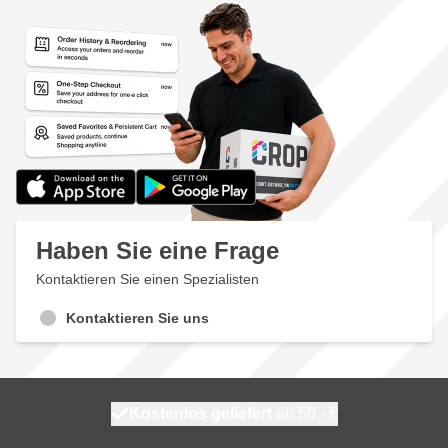
Haben Sie eine Frage
Kontaktieren Sie einen Spezialisten
Kontaktieren Sie uns
Kostenlos geliefert
100 Tage
morgen versendet
ab 50,- €