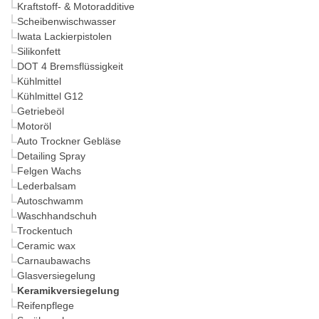
Kraftstoff- & Motoradditive
Scheibenwischwasser
Iwata Lackierpistolen
Silikonfett
DOT 4 Bremsflüssigkeit
Kühlmittel
Kühlmittel G12
Getriebeöl
Motoröl
Auto Trockner Gebläse
Detailing Spray
Felgen Wachs
Lederbalsam
Autoschwamm
Waschhandschuh
Trockentuch
Ceramic wax
Carnaubawachs
Glasversiegelung
Keramikversiegelung
Reifenpflege