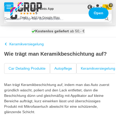
Zum Inhalt springen
×
€
CROP - NonPaints App
Open
5
Gratis - Jetzt im Google Play
Kostenlos geliefert
100 Tage
morgen versendet
ab 50,- €
Keramikversiegelung
Wie trägt man Keramikbeschichtung auf?
Car Detailing Produkte
Autopflege
Keramikversiegelung
Man trägt Keramikbeschichtung auf, indem man das Auto zuerst
gründlich wäscht, poliert und den Lack entfettet, dann die
Beschichtung dünn und gleichmäßig mit Applikator auf kleine
Bereiche aufträgt, kurz einwirken lässt und überschüssiges
Produkt mit Mikrofasertuch abwischt für eine schützende,
glänzende Schicht.