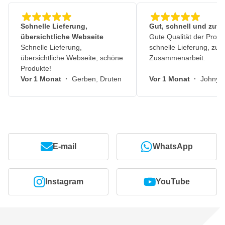
Schnelle Lieferung,
Gut, schnell und zuve
übersichtliche Webseite
Gute Qualität der Produ
Schnelle Lieferung,
schnelle Lieferung, zuv
übersichtliche Webseite, schöne
Zusammenarbeit.
Produkte!
Vor 1 Monat
·
Gerben, Druten
Vor 1 Monat
·
Johny, 
E-mail
WhatsApp
Instagram
YouTube