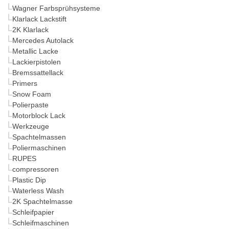
Wagner Farbsprühsysteme
Klarlack Lackstift
2K Klarlack
Mercedes Autolack
Metallic Lacke
Lackierpistolen
Bremssattellack
Primers
Snow Foam
Polierpaste
Motorblock Lack
Werkzeuge
Spachtelmassen
Poliermaschinen
RUPES
compressoren
Plastic Dip
Waterless Wash
2K Spachtelmasse
Schleifpapier
Schleifmaschinen