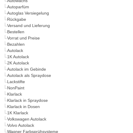
Autowachs
Autoparfüm
Autoglas Versiegelung
Rückgabe
Versand und Lieferung
Bestellen
Vorrat und Preise
Bezahlen
Autolack
1K Autolack
2K Autolack
Autolack im Gebinde
Autolack als Spraydose
Lackstifte
NonPaint
Klarlack
Klarlack in Spraydose
Klarlack in Dosen
1K Klarlack
Volkswagen Autolack
Volvo Autolack
Wagner Farbsprühsysteme