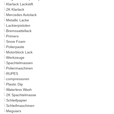
Klarlack Lackstift
2K Klarlack
Mercedes Autolack
Metallic Lacke
Lackierpistolen
Bremssattellack
Primers
Snow Foam
Polierpaste
Motorblock Lack
Werkzeuge
Spachtelmassen
Poliermaschinen
RUPES
compressoren
Plastic Dip
Waterless Wash
2K Spachtelmasse
Schleifpapier
Schleifmaschinen
Meguiars