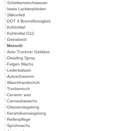
Scheibenwischwasser
Iwata Lackierpistolen
Silikonfett
DOT 4 Bremsflüssigkeit
Kühlmittel
Kühlmittel G12
Getriebeöl
Motoröl
Auto Trockner Gebläse
Detailing Spray
Felgen Wachs
Lederbalsam
Autoschwamm
Waschhandschuh
Trockentuch
Ceramic wax
Carnaubawachs
Glasversiegelung
Keramikversiegelung
Reifenpflege
Sprühwachs