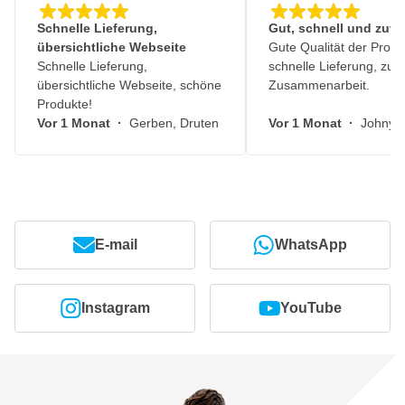
Schnelle Lieferung,
Gut, schnell und zuve
übersichtliche Webseite
Gute Qualität der Produ
Schnelle Lieferung,
schnelle Lieferung, zuv
übersichtliche Webseite, schöne
Zusammenarbeit.
Produkte!
Vor 1 Monat
·
Gerben, Druten
Vor 1 Monat
·
Johny, 
E-mail
WhatsApp
Instagram
YouTube