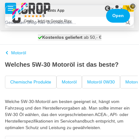
Zum Inhalt springen
×
€
CROP - NonPaints App
Open
5
Gratis - Jetzt im Google Play
Kostenlos geliefert
100 Tage
morgen versendet
ab 50,- €
Motoröl
Welches 5W-30 Motoröl ist das beste?
Chemische Produkte
Motoröl
Motoröl 0W30
Motoro
Welche 5W-30-Motoröl am besten geeignet ist, hängt vom
Fahrzeug und den Herstellervorgaben ab. Man sollte immer ein
5W-30 Öl wählen, das den vorgeschriebenen ACEA-, API- oder
Herstellerspezifikationen im Servicehandbuch entspricht, um
optimalen Schutz und Leistung zu gewährleisten.