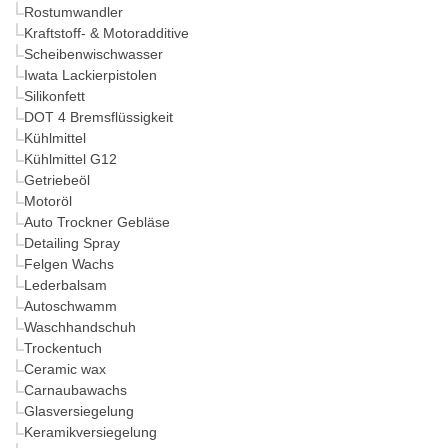
Rostumwandler
Kraftstoff- & Motoradditive
Scheibenwischwasser
Iwata Lackierpistolen
Silikonfett
DOT 4 Bremsflüssigkeit
Kühlmittel
Kühlmittel G12
Getriebeöl
Motoröl
Auto Trockner Gebläse
Detailing Spray
Felgen Wachs
Lederbalsam
Autoschwamm
Waschhandschuh
Trockentuch
Ceramic wax
Carnaubawachs
Glasversiegelung
Keramikversiegelung