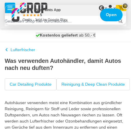
Zum Inhalt springen
×
€
CROP - NonPaints App
Open
5
Gratis - Jetzt im Google Play
Kostenlos geliefert
100 Tage
heute versendet
ab 50,- €
Lufterfrischer
Was verwenden Autohändler, damit Autos
nach neu duften?
Car Detailing Produkte
Reinigung & Deep Clean Produkte
Autohäuser verwenden meist eine Kombination aus gründlicher
Reinigung, Reinigern für Stoff und Leder sowie professionellen
Duftspendern, um Autos nach Neuwagen riechen zu lassen. Oft
werden auch Lufterfrischer oder Ozonbehandlungen eingesetzt,
um Gerüche tief aus dem Innenraum zu entfernen und einen