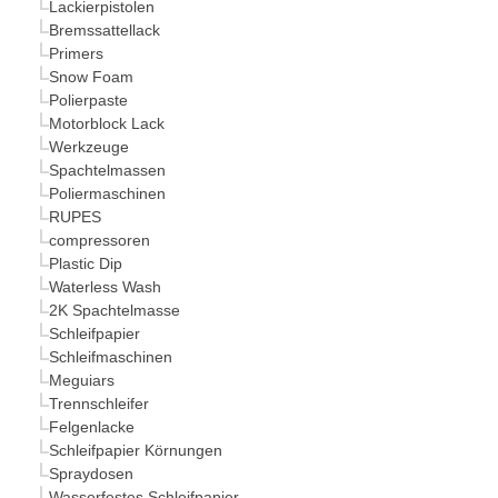
Lackierpistolen
Bremssattellack
Primers
Snow Foam
Polierpaste
Motorblock Lack
Werkzeuge
Spachtelmassen
Poliermaschinen
RUPES
compressoren
Plastic Dip
Waterless Wash
2K Spachtelmasse
Schleifpapier
Schleifmaschinen
Meguiars
Trennschleifer
Felgenlacke
Schleifpapier Körnungen
Spraydosen
Wasserfestes Schleifpapier