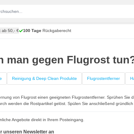
t
ab 50,- €
100 Tage
Rückgaberecht
 man gegen Flugrost tun
e
Reinigung & Deep Clean Produkte
Flugrostentferner
Ha
rnung von Flugrost einen geeigneten Flugrostentferner. Sprühen Sie da
rch werden die Rostpartikel gelöst. Spülen Sie anschließend gründlic
nliche Angebote direkt in Ihrem Posteingang.
ür unseren Newsletter an