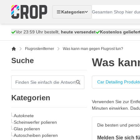
Zum Inhalt springen
Kategorien
Vor 23:59 Uhr bestellt,
heute versendet
Kostenlos geliefer
Flugrostentferner
Was kann man gegen Flugrost tun?
Was kann
Suche
Car Detailing Produkt
Kategorien
Verwenden Sie zur Entfe
Minuten einwirken. Dadu
Autoknete
Scheinwerfer polieren
Die besten und persö
Glas polieren
Autoscheiben polieren
Melden Sie sich f