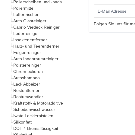
Polierscheiben und -pads
Poliermittel
Lufterfrischer
Auto Glasreiniger
Folgen Sie uns für m
Cabrio Verdeck Reiniger
Lederreiniger
Insektenentferner
Harz- und Teerentferner
Felgenreiniger
Auto Innenraumreiniger
Polsterreiniger
Chrom polieren
Autoshampoo
Lack Abbeizer
Rostentferner
Rostumwandler
Kraftstoff- & Motoradditive
Scheibenwischwasser
Iwata Lackierpistolen
Silikonfett
DOT 4 Bremsflüssigkeit
Kühlmittel