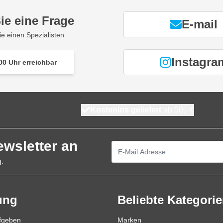
ie eine Frage
E-mail
ie einen Spezialisten
Instagra
00 Uhr erreichbar
Kostenlos geliefert
ab 50,- €
ewsletter an
E-Mailadresse
g.
ung
Beliebte Kategori
ufgeben
Marken