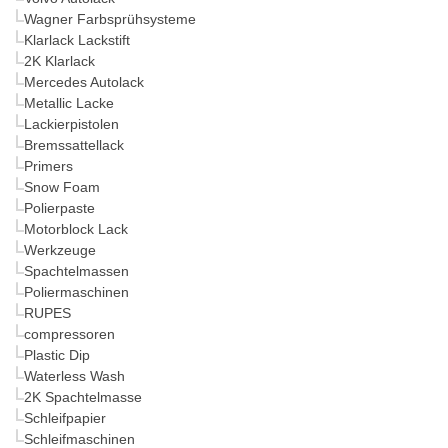
Wagner Farbsprühsysteme
Klarlack Lackstift
2K Klarlack
Mercedes Autolack
Metallic Lacke
Lackierpistolen
Bremssattellack
Primers
Snow Foam
Polierpaste
Motorblock Lack
Werkzeuge
Spachtelmassen
Poliermaschinen
RUPES
compressoren
Plastic Dip
Waterless Wash
2K Spachtelmasse
Schleifpapier
Schleifmaschinen