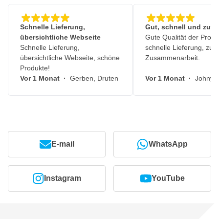
Schnelle Lieferung,
Gut, schnell und zuve
übersichtliche Webseite
Gute Qualität der Produ
Schnelle Lieferung,
schnelle Lieferung, zuv
übersichtliche Webseite, schöne
Zusammenarbeit.
Produkte!
Vor 1 Monat
·
Gerben, Druten
Vor 1 Monat
·
Johny, 
E-mail
WhatsApp
Instagram
YouTube