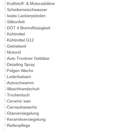
Kraftstoff- & Motoradditive
Scheibenwischwasser
Iwata Lackierpistolen
Silikonfett
DOT 4 Bremsflüssigkeit
Kühlmittel
Kühlmittel G12
Getriebeöl
Motoröl
Auto Trockner Gebläse
Detailing Spray
Felgen Wachs
Lederbalsam
Autoschwamm
Waschhandschuh
Trockentuch
Ceramic wax
Carnaubawachs
Glasversiegelung
Keramikversiegelung
Reifenpflege