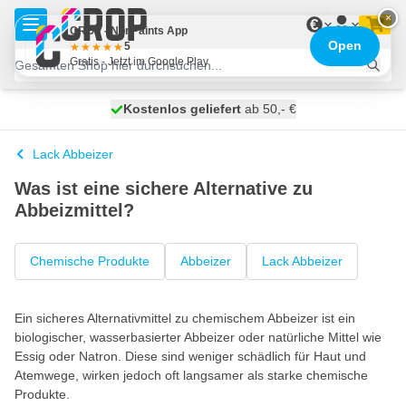
Zum Inhalt springen
×
€
CROP - NonPaints App
Open
5
Gratis - Jetzt im Google Play
Kostenlos geliefert
100 Tage
heute versendet
ab 50,- €
Lack Abbeizer
Was ist eine sichere Alternative zu
Abbeizmittel?
Chemische Produkte
Abbeizer
Lack Abbeizer
Ein sicheres Alternativmittel zu chemischem Abbeizer ist ein
biologischer, wasserbasierter Abbeizer oder natürliche Mittel wie
Essig oder Natron. Diese sind weniger schädlich für Haut und
Atemwege, wirken jedoch oft langsamer als starke chemische
Produkte.