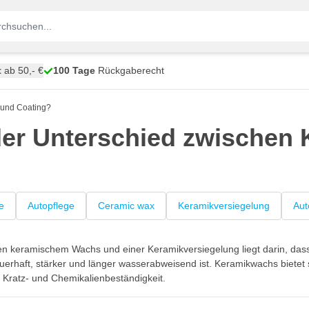
t
ab 50,- €
100 Tage
Rückgaberecht
 und Coating?
der Unterschied zwischen
?
e
Autopflege
Ceramic wax
Keramikversiegelung
Aut
n keramischem Wachs und einer Keramikversiegelung liegt darin, dass 
erhaft, stärker und länger wasserabweisend ist. Keramikwachs bietet s
Kratz- und Chemikalienbeständigkeit.