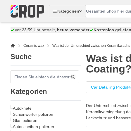
Zum Inhalt springen
Kategorien
Vor 23:59 Uhr bestellt,
heute versendet
Kostenlos geliefer
Ceramic wax
Was ist der Unterschied zwischen Keramikwachs
Was ist 
Suche
Coating
Car Detailing Produkt
Kategorien
Der Unterschied zwische
Autoknete
Keramikversiegelung dau
Scheinwerfer polieren
Lackschutz und bessere 
Glas polieren
Autoscheiben polieren