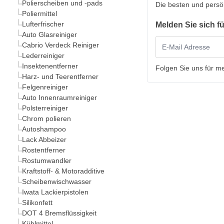
Polierscheiben und -pads
Die besten und persö
Poliermittel
Lufterfrischer
Melden Sie sich f
Auto Glasreiniger
Cabrio Verdeck Reiniger
Lederreiniger
Insektenentferner
Folgen Sie uns für m
Harz- und Teerentferner
Felgenreiniger
Auto Innenraumreiniger
Polsterreiniger
Chrom polieren
Autoshampoo
Lack Abbeizer
Rostentferner
Rostumwandler
Kraftstoff- & Motoradditive
Scheibenwischwasser
Iwata Lackierpistolen
Silikonfett
DOT 4 Bremsflüssigkeit
Kühlmittel