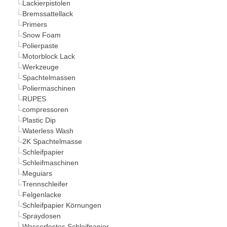
Lackierpistolen
Bremssattellack
Primers
Snow Foam
Polierpaste
Motorblock Lack
Werkzeuge
Spachtelmassen
Poliermaschinen
RUPES
compressoren
Plastic Dip
Waterless Wash
2K Spachtelmasse
Schleifpapier
Schleifmaschinen
Meguiars
Trennschleifer
Felgenlacke
Schleifpapier Körnungen
Spraydosen
Wasserfestes Schleifpapier