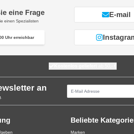
ie eine Frage
E-mail
ie einen Spezialisten
Instagra
00 Uhr erreichbar
Kostenlos geliefert
ab 50,- €
ewsletter an
E-Mailadresse
g.
ung
Beliebte Kategori
ufgeben
Marken