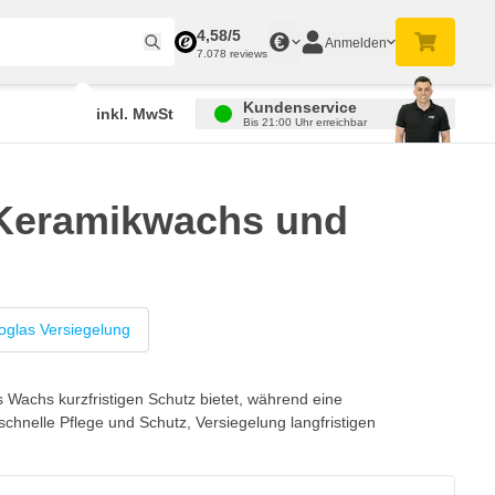
4,58/5
€
Anmelden
7.078 reviews
Kundenservice
inkl. MwSt
Bis 21:00 Uhr erreichbar
 Keramikwachs und
oglas Versiegelung
Wachs kurzfristigen Schutz bietet, während eine
chnelle Pflege und Schutz, Versiegelung langfristigen