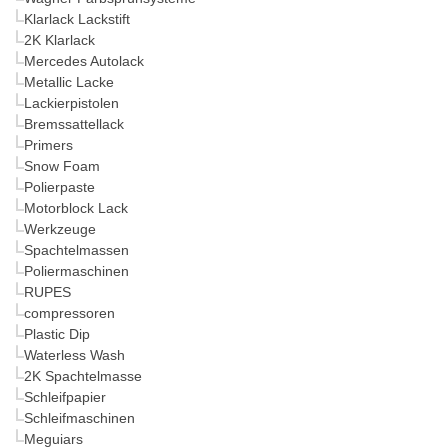
Klarlack Lackstift
2K Klarlack
Mercedes Autolack
Metallic Lacke
Lackierpistolen
Bremssattellack
Primers
Snow Foam
Polierpaste
Motorblock Lack
Werkzeuge
Spachtelmassen
Poliermaschinen
RUPES
compressoren
Plastic Dip
Waterless Wash
2K Spachtelmasse
Schleifpapier
Schleifmaschinen
Meguiars