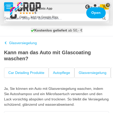
Zum Inhalt springen
×
€
CROP - NonPaints App
Open
5
Gratis - Jetzt im Google Play
Kostenlos geliefert
100 Tage
heute versendet
ab 50,- €
Glasversiegelung
Kann man das Auto mit Glascoating
waschen?
Car Detailing Produkte
Autopflege
Glasversiegelung
Ja, Sie können ein Auto mit Glasversiegelung waschen, indem
Sie Autoshampoo und ein Mikrofasertuch verwenden und den
Lack vorsichtig abspülen und trocknen. So bleibt die Versiegelung
schützend, glänzend und wasserabweisend.