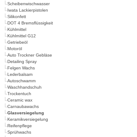
Scheibenwischwasser
Iwata Lackierpistolen
Silikonfett
DOT 4 Bremsflüssigkeit
Kühlmittel
Kühlmittel G12
Getriebeöl
Motoröl
Auto Trockner Gebläse
Detailing Spray
Felgen Wachs
Lederbalsam
Autoschwamm
Waschhandschuh
Trockentuch
Ceramic wax
Carnaubawachs
Glasversiegelung
Keramikversiegelung
Reifenpflege
Sprühwachs