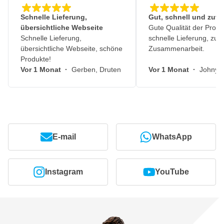
Schnelle Lieferung,
Gut, schnell und zuve
übersichtliche Webseite
Gute Qualität der Produ
Schnelle Lieferung,
schnelle Lieferung, zuv
übersichtliche Webseite, schöne
Zusammenarbeit.
Produkte!
Vor 1 Monat
·
Gerben, Druten
Vor 1 Monat
·
Johny, 
E-mail
WhatsApp
Instagram
YouTube