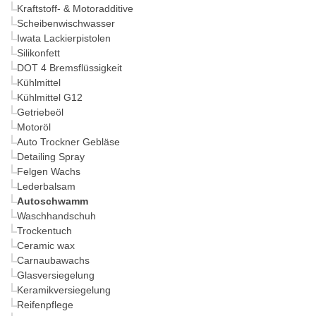
Kraftstoff- & Motoradditive
Scheibenwischwasser
Iwata Lackierpistolen
Silikonfett
DOT 4 Bremsflüssigkeit
Kühlmittel
Kühlmittel G12
Getriebeöl
Motoröl
Auto Trockner Gebläse
Detailing Spray
Felgen Wachs
Lederbalsam
Autoschwamm
Waschhandschuh
Trockentuch
Ceramic wax
Carnaubawachs
Glasversiegelung
Keramikversiegelung
Reifenpflege