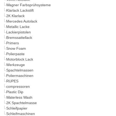
Wagner Farbsprühsysteme
Klarlack Lackstift
2K Klarlack
Mercedes Autolack
Metallic Lacke
Lackierpistolen
Bremssattellack
Primers
Snow Foam
Polierpaste
Motorblock Lack
Werkzeuge
Spachtelmassen
Poliermaschinen
RUPES
compressoren
Plastic Dip
Waterless Wash
2K Spachtelmasse
Schleifpapier
Schleifmaschinen