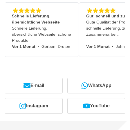
Schnelle Lieferung,
Gut, schnell und zuve
übersichtliche Webseite
Gute Qualität der Produ
Schnelle Lieferung,
schnelle Lieferung, zuv
übersichtliche Webseite, schöne
Zusammenarbeit.
Produkte!
Vor 1 Monat
·
Gerben, Druten
Vor 1 Monat
·
Johny, 
E-mail
WhatsApp
Instagram
YouTube