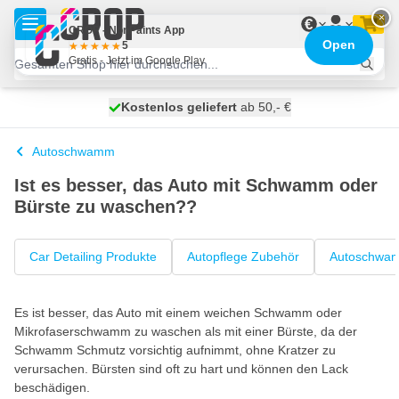
Zum Inhalt springen
×
€
CROP - NonPaints App
Open
5
Gratis - Jetzt im Google Play
Kostenlos geliefert
100 Tage
heute versendet
ab 50,- €
Autoschwamm
Ist es besser, das Auto mit Schwamm oder
Bürste zu waschen??
Car Detailing Produkte
Autopflege Zubehör
Autoschwa
Es ist besser, das Auto mit einem weichen Schwamm oder
Mikrofaserschwamm zu waschen als mit einer Bürste, da der
Schwamm Schmutz vorsichtig aufnimmt, ohne Kratzer zu
verursachen. Bürsten sind oft zu hart und können den Lack
beschädigen.