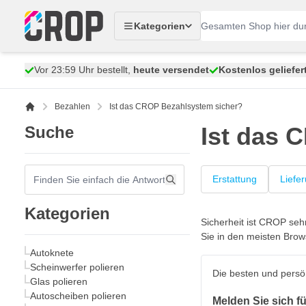
Zum Inhalt springen
Kategorien
Vor 23:59 Uhr bestellt,
heute versendet
Kostenlos geliefer
Bezahlen
Ist das CROP Bezahlsystem sicher?
Ist das 
Suche
Erstattung
Liefe
Kategorien
Sicherheit ist CROP seh
Sie in den meisten Brow
Autoknete
Scheinwerfer polieren
Die besten und persö
Glas polieren
Autoscheiben polieren
Melden Sie sich f