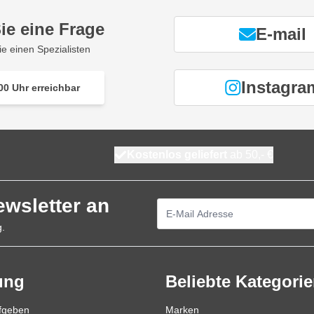
ie eine Frage
E-mail
ie einen Spezialisten
Instagra
00 Uhr erreichbar
Kostenlos geliefert
ab 50,- €
ewsletter an
E-Mailadresse
g.
ung
Beliebte Kategori
ufgeben
Marken