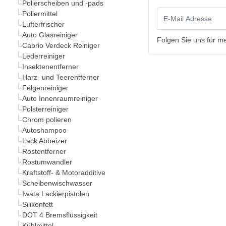
Polierscheiben und -pads
Poliermittel
Lufterfrischer
Auto Glasreiniger
Folgen Sie uns für m
Cabrio Verdeck Reiniger
Lederreiniger
Insektenentferner
Harz- und Teerentferner
Felgenreiniger
Auto Innenraumreiniger
Polsterreiniger
Chrom polieren
Autoshampoo
Lack Abbeizer
Rostentferner
Rostumwandler
Kraftstoff- & Motoradditive
Scheibenwischwasser
Iwata Lackierpistolen
Silikonfett
DOT 4 Bremsflüssigkeit
Kühlmittel