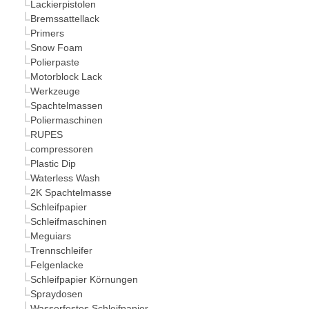
Lackierpistolen
Bremssattellack
Primers
Snow Foam
Polierpaste
Motorblock Lack
Werkzeuge
Spachtelmassen
Poliermaschinen
RUPES
compressoren
Plastic Dip
Waterless Wash
2K Spachtelmasse
Schleifpapier
Schleifmaschinen
Meguiars
Trennschleifer
Felgenlacke
Schleifpapier Körnungen
Spraydosen
Wasserfestes Schleifpapier