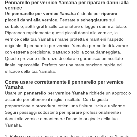
Pennarello per vernice Yamaha per riparare danni alla
vernice
Un
pennarello per vernice Yamaha
è ideale per
riparare
piccoli danni alla vernice
. Pensate a
scheggiature
sul
serbatoio, sottili
graffi
sulle carenature o leggeri danni al telaio.
Riparando rapidamente questi piccoli danni alla vernice, la
vernice della tua Yamaha rimane protetta e mantieni l'aspetto
originale. Il pennarello per vernice Yamaha permette di lavorare
con estrema precisione, trattando solo la zona danneggiata.
Questo previene differenze di colore e garantisce un risultato
finale impeccabile. Perfetto per una manutenzione rapida ed
efficace della tua Yamaha.
Come usare correttamente il pennarello per vernice
Yamaha
Usare un
pennarello per vernice Yamaha
richiede un approccio
accurato per ottenere il miglior risultato. Con la giusta
preparazione e procedura, ottieni una finitura liscia e uniforme.
Segui i passaggi sottostanti per riparare professionalmente i
danni alla vernice e mantenere l'aspetto originale della tua
Yamaha.
Pulisci e sgrassa bene la zona di riparazione sulla tua Yamaha.