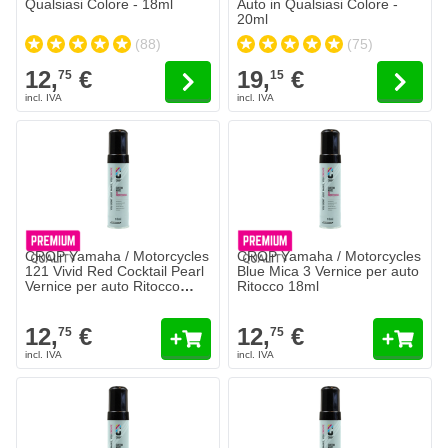
Qualsiasi Colore - 18ml
Auto in Qualsiasi Colore -
20ml
(88)
(75)
12,
€
19,
€
75
15
CROP Yamaha / Motorcycles
CROP Yamaha / Motorcycles
121 Vivid Red Cocktail Pearl
Blue Mica 3 Vernice per auto
Vernice per auto Ritocco
Ritocco 18ml
18ml
12,
€
12,
€
75
75