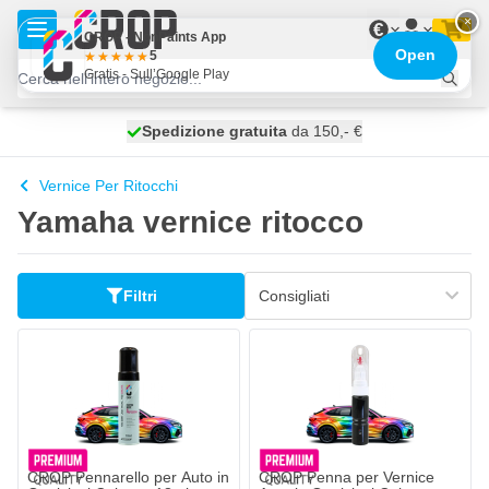
Salta al contenuto
×
€
CROP - NonPaints App
Open
5
Gratis - Sull’Google Play
Spedizione gratuita
100 giorni
spedito oggi
da 150,- €
Vernice Per Ritocchi
Yamaha vernice ritocco
Filtri
CROP Pennarello per Auto in
CROP Penna per Vernice