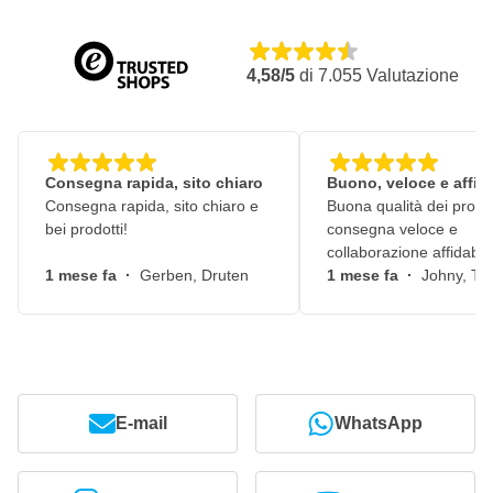
4,58/5
di
7.055
Valutazione
Consegna rapida, sito chiaro
Buono, veloce e affid
Consegna rapida, sito chiaro e
Buona qualità dei prodot
bei prodotti!
consegna veloce e
collaborazione affidabile
1 mese fa
·
Gerben, Druten
1 mese fa
·
Johny, Ti
E-mail
WhatsApp