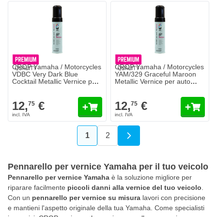
CROP Yamaha / Motorcycles
CROP Yamaha / Motorcycles
VDBC Very Dark Blue
YAM/329 Graceful Maroon
Cocktail Metallic Vernice per
Metallic Vernice per auto
auto Ritocco 18ml
Ritocco 18ml
12,
€
12,
€
75
75
1
2
Attualmente stai leggendo la pagin
Pagina
Pennarello per vernice Yamaha per il tuo veicolo
Pennarello per vernice Yamaha
è la soluzione migliore per
riparare facilmente
piccoli danni alla vernice del tuo veicolo
.
Con un
pennarello per vernice su misura
lavori con precisione
e mantieni l'aspetto originale della tua Yamaha. Come specialisti