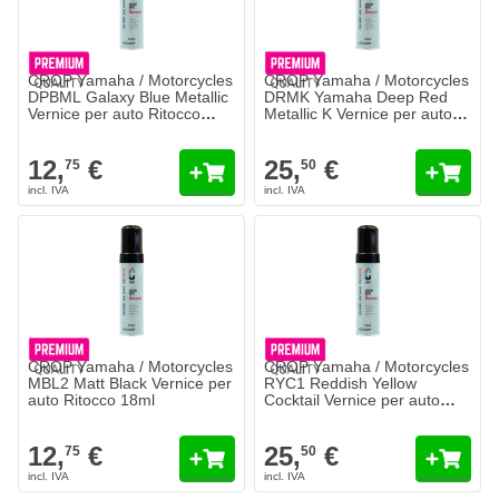
CROP Yamaha / Motorcycles
CROP Yamaha / Motorcycles
DPBML Galaxy Blue Metallic
DRMK Yamaha Deep Red
Vernice per auto Ritocco
Metallic K Vernice per auto
18ml
Ritocco 18ml - 2 COAT
12,
€
25,
€
75
50
CROP Yamaha / Motorcycles
CROP Yamaha / Motorcycles
MBL2 Matt Black Vernice per
RYC1 Reddish Yellow
auto Ritocco 18ml
Cocktail Vernice per auto
Ritocco 18ml - 2 COAT
12,
€
25,
€
75
50