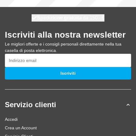
Spedizione gratuita
100 giorni
spedito oggi
da 150,- €
Iscriviti alla nostra newsletter
Le migliori offerte e i consigli personali direttamente nella tua
casella di posta elettronica.
Indirizzo email
Iscriviti
Servizio clienti
Accedi
Crea un Account