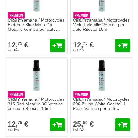
CROP Yamaha / Motorcycles
CROP Yamaha / Motorcycles
Exrteme Blue Moto Gp
Violett Metallic Vernice per
Metallic Vernice per auto
auto Ritocco 18ml
Ritocco 18ml
12,
€
12,
€
75
75
CROP Yamaha / Motorcycles
CROP Yamaha / Motorcycles
315 Red Metallic 3C Vernice
390 Bluish White Cocktail 1
per auto Ritocco 18ml
Pearl Vernice per auto
Ritocco 18ml - 2 COAT
12,
€
25,
€
75
50