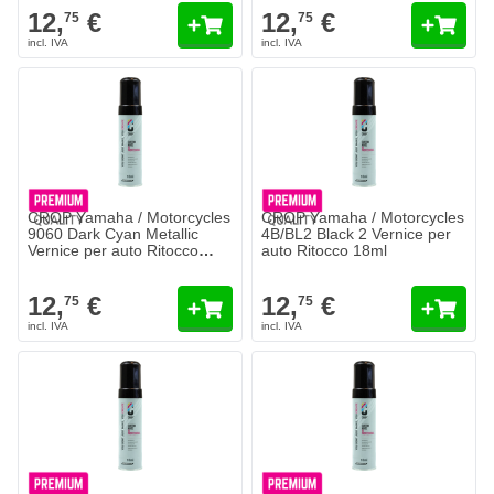
12,
€
12,
€
75
75
CROP Yamaha / Motorcycles
CROP Yamaha / Motorcycles
9060 Dark Cyan Metallic
4B/BL2 Black 2 Vernice per
Vernice per auto Ritocco
auto Ritocco 18ml
18ml
12,
€
12,
€
75
75