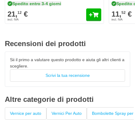
Spedito entro 3-4 giorni
Spedito 
altri prodotti chimici.
21,
€
11,
€
12
52
Caratteristiche della vernice per ritocchi di Yamaha /
Motorcycles 4B/BL2 Black 2
Il colore Yamaha / Motorcycles 4B/BL2 Black 2 è
personalizzato originale di fabbrica
Recensioni dei prodotti
Vernice per auto ad asciugatura rapida, resistente al 100% ai
colori
Sii il primo a valutare questo prodotto e aiuta gli altri clienti a
La vernice High Solid garantisce un'elevata copertura
scegliere.
Penna laccata con pennello privo di pelucchi
Scrivi la tua recensione
Questo fondo può essere verniciato con
vernice trasparente
Altre categorie di prodotti
Vernice per auto
Vernici Per Auto
Bombolette Spray per 