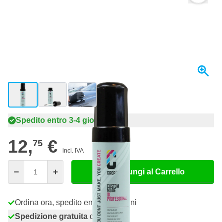
View larger image
View larger image
View larger image
Spedito entro 3-4 giorni
12,
€
75
incl. IVA
Quantità
Aggiungi al Carrello
Ordina ora, spedito entro 3-4 giorni
Spedizione gratuita
da 150,- €