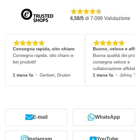
4,58/5
di
7.096
Valutazione
Consegna rapida, sito chiaro
Buono, veloce e affid
Consegna rapida, sito chiaro e
Buona qualità dei prodot
bei prodotti!
consegna veloce e
collaborazione affidabile
1 mese fa
·
Gerben, Druten
1 mese fa
·
Johny, Ti
E-mail
WhatsApp
Instagram
YouTube