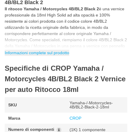
4B/BL2 Black 2
Il ritocco Yamaha / Motorcycles 4B/BL2 Black 2
è una vernice
professionale da 18ml High Solid ad alta opacità e 100%
resistente ai colori prodotta con il codice colore 4B/BL2
utilizzando la ricetta originale della fabbrica, in modo da
corrispondere perfettamente al colore originale Yamaha /
Motorcycles. Come specialisti, riempiamo il colore 4B/BL2 Black 2
della Yamaha / Motorcycles in una penna a vernice con pennello
incluso. Ciò rende questo stick di vernice per auto Yamaha /
Informazioni complete sul prodotto
Motorcycles 4B/BL2 Black 2 ideale per riparare da soli
scheggiature, danni da parcheggio, graffi e altri piccoli danni alla
Specifiche di CROP Yamaha /
vernice dell'auto.
Motorcycles 4B/BL2 Black 2 Vernice
Come ritoccare con la vernice Yamaha /
per auto Ritocco 18ml
Motorcycles 4B/BL2 Black 2
Puoi ritoccare la vernice per auto Yamaha / Motorcycles 4B/BL2
in 5 semplici passaggi. Seguendo il programma passo passo
Yamaha-/-Motorcycles-
SKU
4B/BL2-Black-2-18ml
riportato di seguito avrai la certezza di utilizzare correttamente il
colore Yamaha / Motorcycles per un risultato fantastico e
Marca
CROP
originale di fabbrica.
Numero di componenti
(1K) 1 componente
Agitare il barattolo di vernice per auto prima dell'uso in modo