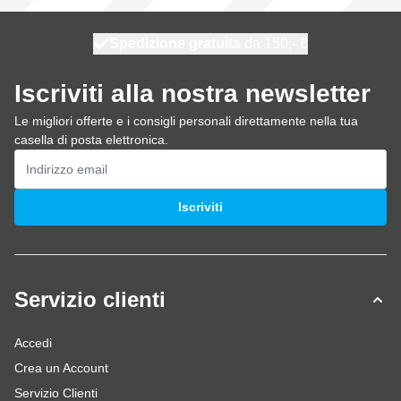
Spedizione gratuita
100 giorni
spedito oggi
da 150,- €
Iscriviti alla nostra newsletter
Le migliori offerte e i consigli personali direttamente nella tua
casella di posta elettronica.
Indirizzo email
Iscriviti
Servizio clienti
Accedi
Crea un Account
Servizio Clienti