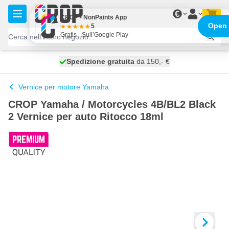
Salta al contenuto
€
CROP - NonPaints App
Open
5
Gratis - Sull’Google Play
Spedizione gratuita
100 giorni
spedito oggi
da 150,- €
Vernice per motore Yamaha
CROP Yamaha / Motorcycles 4B/BL2 Black
2 Vernice per auto Ritocco 18ml