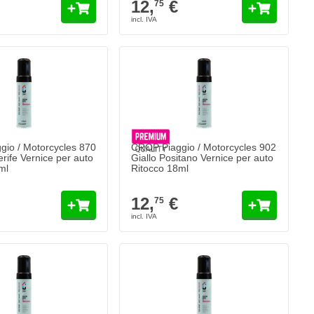
12,
€
75
io / Motorcycles 870
CROP Piaggio / Motorcycles 902
rife Vernice per auto
Giallo Positano Vernice per auto
ml
Ritocco 18ml
12,
€
75