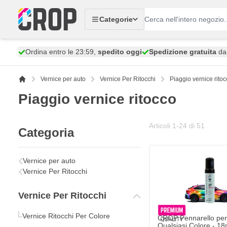
Salta al contenuto
Categorie
Ordina entro le 23:59,
spedito oggi
Spedizione gratuita
da 
Vernice per auto
Vernice Per Ritocchi
Piaggio vernice rito
Piaggio vernice ritocco
Articoli
1
-
24
di
51
Categoria
Vernice per auto
Vernice Per Ritocchi
Vernice Per Ritocchi
Vernice Ritocchi Per Colore
CROP Pennarello per 
Qualsiasi Colore - 18