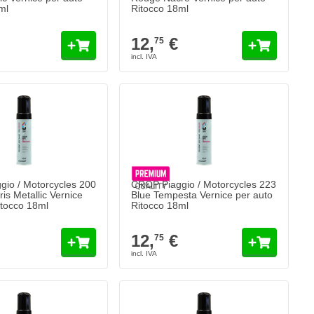
ml
Ritocco 18ml
12,
€
75
io / Motorcycles 200
CROP Piaggio / Motorcycles 223
ris Metallic Vernice
Blue Tempesta Vernice per auto
itocco 18ml
Ritocco 18ml
12,
€
75