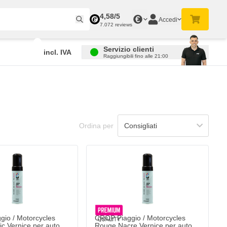
4,58/5
€
Accedi
7.072 reviews
Servizio clienti
incl. IVA
Raggiungibili fino alle 21:00
Ordina per
io / Motorcycles
CROP Piaggio / Motorcycles
ic Vernice per auto
Rouge Nacre Vernice per auto