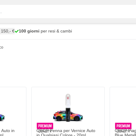
150,- €
100 giorni
per resi & cambi
cco
Auto in
CROP Penna per Vernice Auto
CROP Piagg
ml
in Qualsiasi Colore - 20ml
Blue Metall