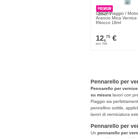
CROP Piaggio / Moto
Arancio Mica Vernice
Ritocco 18ml
12,
€
75
Pennarello per ver
Pennarello per vernice
su misura
lavori con pre
Piaggio sia perfettamente
pennellino sottile, appli
lavori di verniciatura e
Pennarello per ve
Un
pennarello per ver