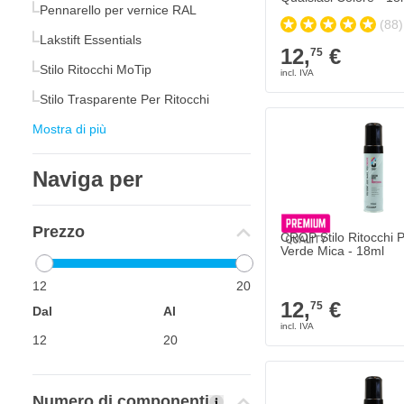
Pennarello per vernice RAL
(88)
Lakstift Essentials
12,
€
75
Stilo Ritocchi MoTip
Stilo Trasparente Per Ritocchi
Mostra di più
Naviga per
Prezzo
CROP Stilo Ritocchi 
Verde Mica - 18ml
12
20
12,
€
75
Dal
Al
Numero di componenti