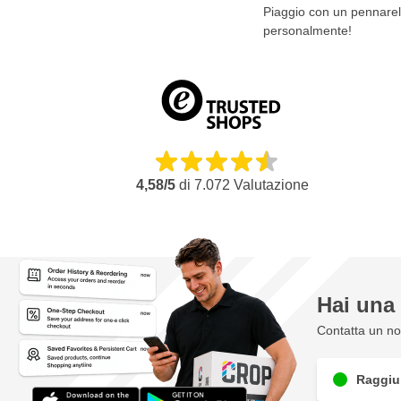
Piaggio con un pennarell
personalmente!
4,58/5
di
7.072
Valutazione
Hai un
Contatta un nos
Raggiun