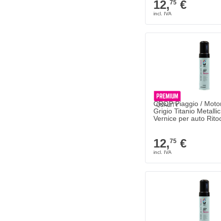
12,
€
75
CROP Piaggio / Moto
Grigio Titanio Metall
Vernice per auto Rit
12,
€
75