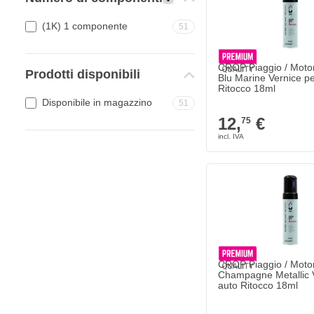
(1K) 1 componente
51
CROP Piaggio / Moto
Prodotti disponibili
Blu Marine Vernice pe
Ritocco 18ml
Disponibile in magazzino
51
12,
€
75
CROP Piaggio / Moto
Champagne Metallic V
auto Ritocco 18ml