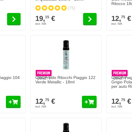
Ritocco 18
(75)
19,
€
12,
€
15
75
Piaggio 104
CROP Stilo Ritocchi Piaggio 122
CROP Piagg
Verde Metallic - 18ml
Grigio Pola
per auto R
12,
€
12,
€
75
75