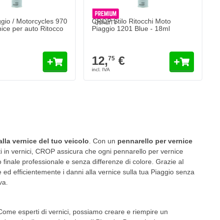
io / Motorcycles 970
CROP Stilo Ritocchi Moto
nice per auto Ritocco
Piaggio 1201 Blue - 18ml
12,
€
75
gendo la pagina
alla vernice del tuo veicolo
. Con un
pennarello per vernice
ti in vernici, CROP assicura che ogni pennarello per vernice
o finale professionale e senza differenze di colore. Grazie al
te ed efficientemente i danni alla vernice sulla tua Piaggio senza
va.
ome esperti di vernici, possiamo creare e riempire un