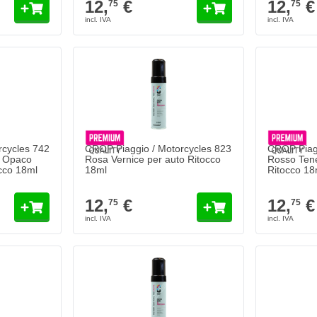
12,
€
12,
€
75
75
rcycles 742
CROP Piaggio / Motorcycles 823
CROP Piagg
ic Opaco
Rosa Vernice per auto Ritocco
Rosso Tene
occo 18ml
18ml
Ritocco 18
12,
€
12,
€
75
75