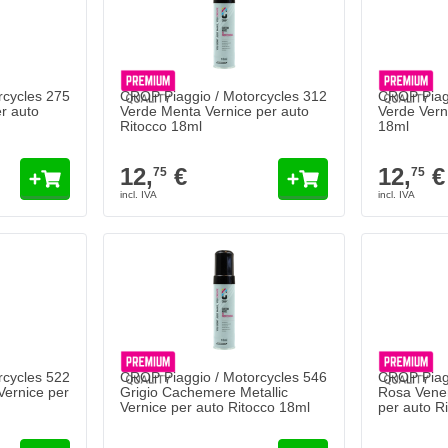
rcycles 275
CROP Piaggio / Motorcycles 312
CROP Piagg
r auto
Verde Menta Vernice per auto
Verde Vern
Ritocco 18ml
18ml
12,
€
12,
€
75
75
rcycles 522
CROP Piaggio / Motorcycles 546
CROP Piagg
ernice per
Grigio Cachemere Metallic
Rosa Vener
Vernice per auto Ritocco 18ml
per auto R