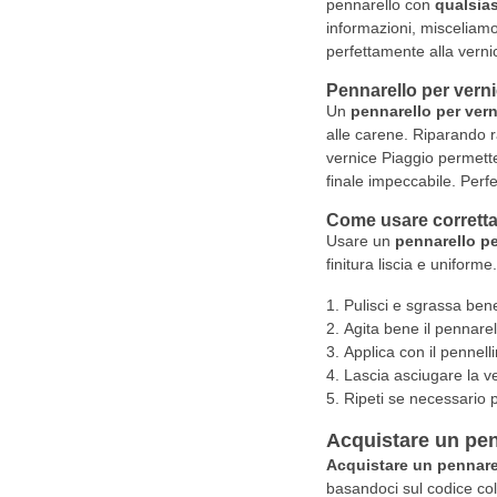
pennarello con
qualsias
informazioni, misceliamo 
perfettamente alla vernic
Pennarello per verni
Un
pennarello per vern
alle carene. Riparando ra
vernice Piaggio permette
finale impeccabile. Perf
Come usare corretta
Usare un
pennarello pe
finitura liscia e uniform
Pulisci e sgrassa bene
Agita bene il pennarel
Applica con il pennelli
Lascia asciugare la v
Ripeti se necessario p
Acquistare un pen
Acquistare un pennare
basandoci sul codice colo