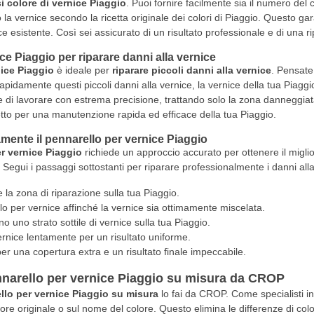
i colore di vernice Piaggio
. Puoi fornire facilmente sia il numero del
la vernice secondo la ricetta originale dei colori di Piaggio. Questo gar
e esistente. Così sei assicurato di un risultato professionale e di una r
ce Piaggio per riparare danni alla vernice
ice Piaggio
è ideale per
riparare piccoli danni alla vernice
. Pensat
pidamente questi piccoli danni alla vernice, la vernice della tua Piaggio
 di lavorare con estrema precisione, trattando solo la zona danneggiata
etto per una manutenzione rapida ed efficace della tua Piaggio.
mente il pennarello per vernice Piaggio
r vernice Piaggio
richiede un approccio accurato per ottenere il miglio
e. Segui i passaggi sottostanti per riparare professionalmente i danni all
 la zona di riparazione sulla tua Piaggio.
lo per vernice affinché la vernice sia ottimamente miscelata.
no uno strato sottile di vernice sulla tua Piaggio.
ernice lentamente per un risultato uniforme.
er una copertura extra e un risultato finale impeccabile.
narello per vernice Piaggio su misura da CROP
llo per vernice Piaggio su misura
lo fai da CROP. Come specialisti i
re originale o sul nome del colore. Questo elimina le differenze di color