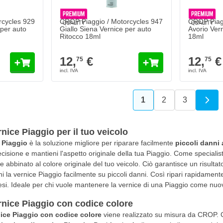
rcycles 929
CROP Piaggio / Motorcycles 947
CROP Piagg
 per auto
Giallo Siena Vernice per auto
Avorio Ver
Ritocco 18ml
18ml
12,
€
12,
€
75
75
1
2
3
Attualmente stai leg
Pagina
Pagina
nice Piaggio per il tuo veicolo
 Piaggio
è la soluzione migliore per riparare facilmente
piccoli danni 
cisione e mantieni l'aspetto originale della tua Piaggio. Come specialis
 abbinato al colore originale del tuo veicolo. Ciò garantisce un risultat
chi la vernice Piaggio facilmente su piccoli danni. Così ripari rapidamen
stesi. Ideale per chi vuole mantenere la vernice di una Piaggio come nuo
rnice Piaggio con codice colore
nice Piaggio con codice colore
viene realizzato su misura da CROP. C