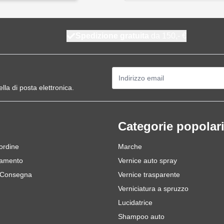
Spedizione gratuita
da 150,- €
Indirizzo email
ella di posta elettronica.
Categorie popolar
 ordine
Marche
gamento
Vernice auto spray
 Consegna
Vernice trasparente
Verniciatura a spruzzo
Lucidatrice
Shampoo auto