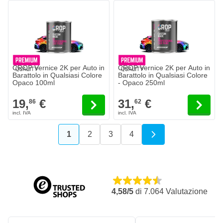
CROP Vernice 2K per Auto in
CROP Vernice 2K per Auto in
Barattolo in Qualsiasi Colore
Barattolo in Qualsiasi Colore
Opaco 100ml
- Opaco 250ml
19,
€
31,
€
86
62
1
2
3
4
Attualmente stai leggendo la pagina
Pagina
Pagina
Pagina
4,58/5
di
7.064
Valutazione