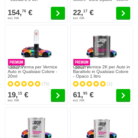
154,
€
22,
€
76
17
CROP Penna per Vernice
CROP Vernice 2K per Auto in
Auto in Qualsiasi Colore -
Barattolo in Qualsiasi Colore
20ml
- Opaco 1 litro
(75)
(1)
19,
€
61,
€
15
95