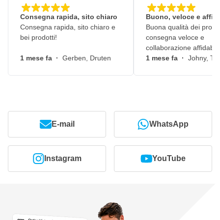
Consegna rapida, sito chiaro
Buono, veloce e affid
Consegna rapida, sito chiaro e
Buona qualità dei prodot
bei prodotti!
consegna veloce e
collaborazione affidabile
1 mese fa
·
Gerben, Druten
1 mese fa
·
Johny, Ti
E-mail
WhatsApp
Instagram
YouTube