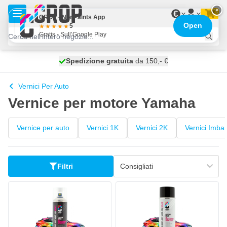
Salta al contenuto
×
€
CROP - NonPaints App
Open
5
Gratis - Sull’Google Play
Spedizione gratuita
100 giorni
spedito oggi
da 150,- €
Vernici Per Auto
Vernice per motore Yamaha
Vernice per auto
Vernici 1K
Vernici 2K
Vernici Imbar
Filtri