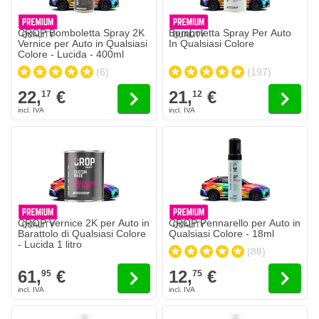
CROP Bomboletta Spray 2K
Bomboletta Spray Per Auto
Vernice per Auto in Qualsiasi
In Qualsiasi Colore
Colore - Lucida - 400ml
(6)
(197)
22,
€
21,
€
17
12
CROP Vernice 2K per Auto in
CROP Pennarello per Auto in
Barattolo di Qualsiasi Colore
Qualsiasi Colore - 18ml
- Lucida 1 litro
(88)
61,
€
12,
€
95
75