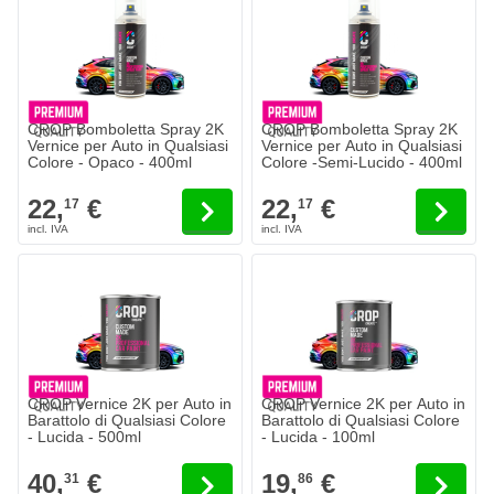
CROP Bomboletta Spray 2K
CROP Bomboletta Spray 2K
Vernice per Auto in Qualsiasi
Vernice per Auto in Qualsiasi
Colore - Opaco - 400ml
Colore -Semi-Lucido - 400ml
22,
€
22,
€
17
17
CROP Vernice 2K per Auto in
CROP Vernice 2K per Auto in
Barattolo di Qualsiasi Colore
Barattolo di Qualsiasi Colore
- Lucida - 500ml
- Lucida - 100ml
40,
€
19,
€
31
86