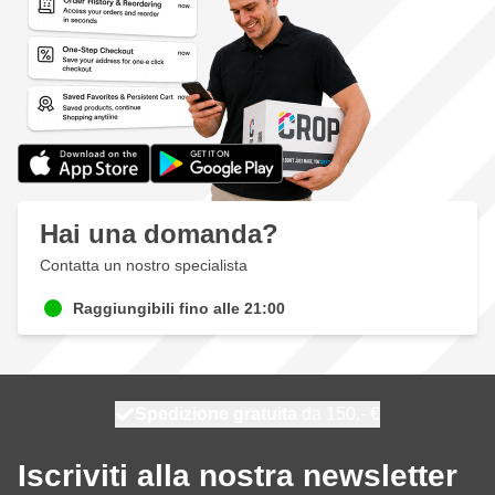
Hai una domanda?
Contatta un nostro specialista
Raggiungibili fino alle 21:00
Spedizione gratuita
100 giorni
spedito oggi
da 150,- €
Iscriviti alla nostra newsletter