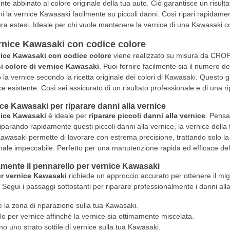
e abbinato al colore originale della tua auto. Ciò garantisce un risulta
chi la vernice Kawasaki facilmente su piccoli danni. Così ripari rapidame
tura estesi. Ideale per chi vuole mantenere la vernice di una Kawasaki
rnice Kawasaki con codice colore
nice Kawasaki con codice colore
viene realizzato su misura da CROP.
i colore di vernice Kawasaki
. Puoi fornire facilmente sia il numero 
la vernice secondo la ricetta originale dei colori di Kawasaki. Questo g
e esistente. Così sei assicurato di un risultato professionale e di una 
ce Kawasaki per riparare danni alla vernice
nice Kawasaki
è ideale per
riparare piccoli danni alla vernice
. Pensa
Riparando rapidamente questi piccoli danni alla vernice, la vernice della 
awasaki permette di lavorare con estrema precisione, trattando solo l
finale impeccabile. Perfetto per una manutenzione rapida ed efficace de
mente il pennarello per vernice Kawasaki
er vernice Kawasaki
richiede un approccio accurato per ottenere il migl
e. Segui i passaggi sottostanti per riparare professionalmente i danni al
 la zona di riparazione sulla tua Kawasaki.
lo per vernice affinché la vernice sia ottimamente miscelata.
no uno strato sottile di vernice sulla tua Kawasaki.