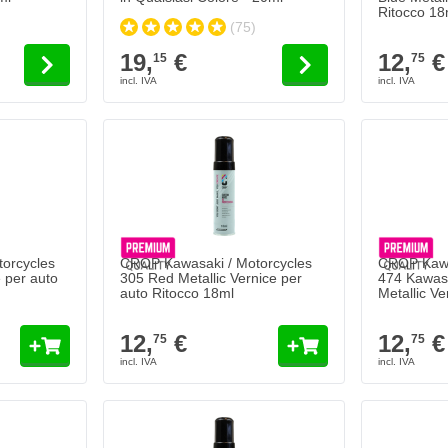
Ritocco 18
(75)
19,
€
12,
€
15
75
orcycles
CROP Kawasaki / Motorcycles
CROP Kawa
e per auto
305 Red Metallic Vernice per
474 Kawasa
auto Ritocco 18ml
Metallic Ve
18ml
12,
€
12,
€
75
75