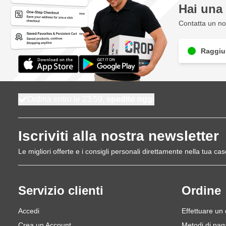
Hai un
Contatta un nos
Raggiun
Ordina entro le 23:59,
spedito oggi
Iscriviti alla nostra newsletter
Le migliori offerte e i consigli personali direttamente nella tua cas
Servizio clienti
Ordine
Accedi
Effettuare un
Crea un Account
Metodi di pa