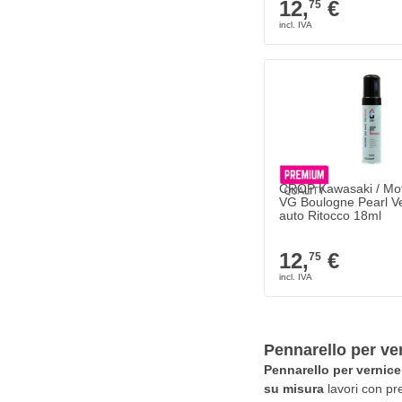
12,
€
75
CROP Kawasaki / Mot
VG Boulogne Pearl Ve
auto Ritocco 18ml
12,
€
75
Pennarello per ver
Pennarello per vernic
su misura
lavori con pr