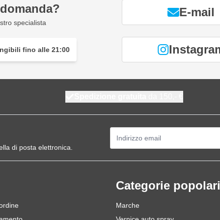
a domanda?
E-mail
tro specialista
Instagra
gibili fino alle 21:00
Spedizione gratuita
da 150,- €
Indirizzo email
ella di posta elettronica.
Categorie popolar
 ordine
Marche
gamento
Vernice auto spray