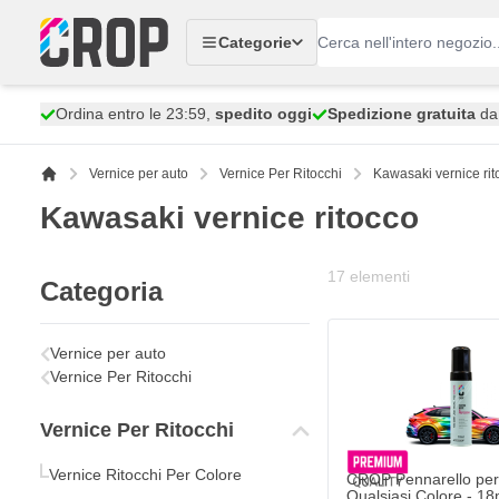
Salta al contenuto
Categorie
Ordina entro le 23:59,
spedito oggi
Spedizione gratuita
da 
Vernice per auto
Vernice Per Ritocchi
Kawasaki vernice rit
Kawasaki vernice ritocco
17
elementi
Categoria
Vernice per auto
Vernice Per Ritocchi
Vernice Per Ritocchi
Vernice Ritocchi Per Colore
CROP Pennarello per 
Qualsiasi Colore - 18