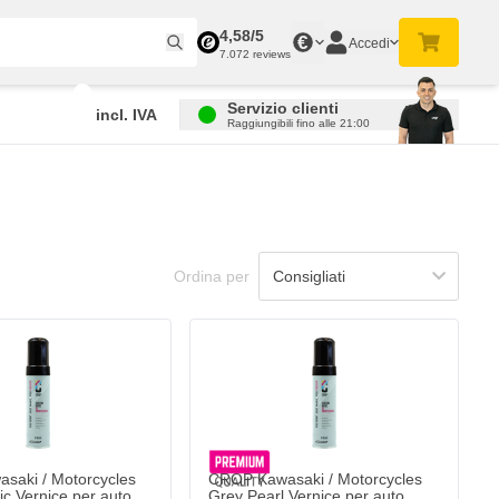
4,58/5
€
Accedi
7.072 reviews
Servizio clienti
incl. IVA
Raggiungibili fino alle 21:00
Ordina per
saki / Motorcycles
CROP Kawasaki / Motorcycles
ic Vernice per auto
Grey Pearl Vernice per auto