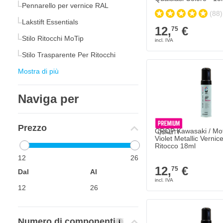
Pennarello per vernice RAL
(88)
Lakstift Essentials
12,
€
75
Stilo Ritocchi MoTip
Stilo Trasparente Per Ritocchi
Mostra di più
Naviga per
Prezzo
CROP Kawasaki / Mot
Violet Metallic Vernic
Ritocco 18ml
12
26
12,
€
75
Dal
Al
Numero di componenti