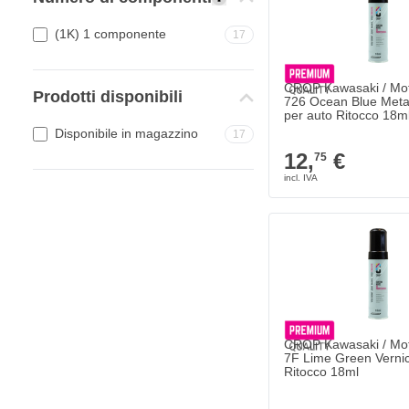
(1K) 1 componente
17
CROP Kawasaki / Mot
Prodotti disponibili
726 Ocean Blue Metal
per auto Ritocco 18m
Disponibile in magazzino
17
12,
€
75
CROP Kawasaki / Mot
7F Lime Green Vernic
Ritocco 18ml