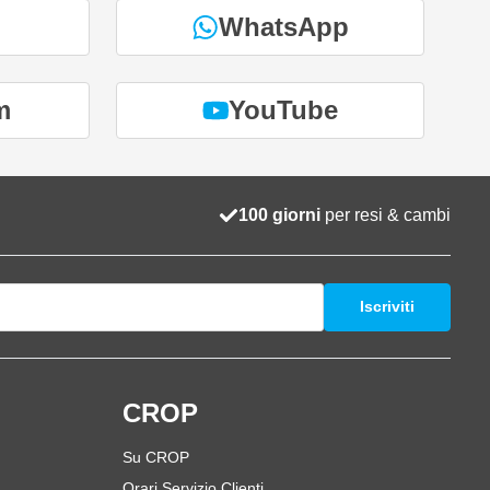
WhatsApp
m
YouTube
100 giorni
per resi & cambi
Iscriviti
i
CROP
Su CROP
Orari Servizio Clienti