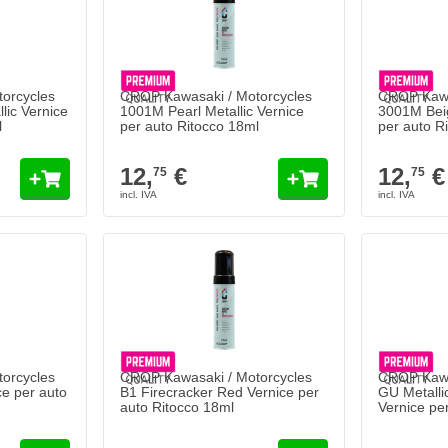
orcycles
CROP Kawasaki / Motorcycles
CROP Kawa
lic Vernice
1001M Pearl Metallic Vernice
3001M Beig
l
per auto Ritocco 18ml
per auto R
12,
€
12,
€
75
75
orcycles
CROP Kawasaki / Motorcycles
CROP Kawa
e per auto
B1 Firecracker Red Vernice per
GU Metallic
auto Ritocco 18ml
Vernice pe