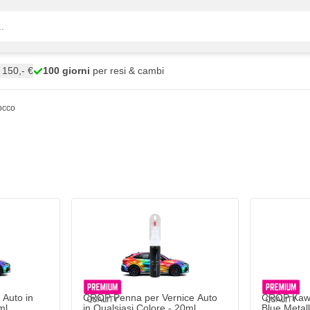
150,- €
100 giorni
per resi & cambi
occo
Auto in
CROP Penna per Vernice Auto
CROP Kawa
ml
in Qualsiasi Colore - 20ml
Blue Metall