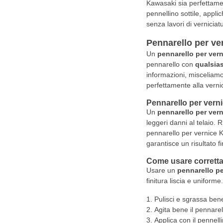
Kawasaki sia perfettament
pennellino sottile, appli
senza lavori di vernicia
Pennarello per ve
Un
pennarello per ver
pennarello con
qualsias
informazioni, misceliamo 
perfettamente alla vernic
Pennarello per verni
Un
pennarello per ver
leggeri danni al telaio. 
pennarello per vernice K
garantisce un risultato 
Come usare corretta
Usare un
pennarello p
finitura liscia e uniform
Pulisci e sgrassa bene
Agita bene il pennarel
Applica con il pennelli