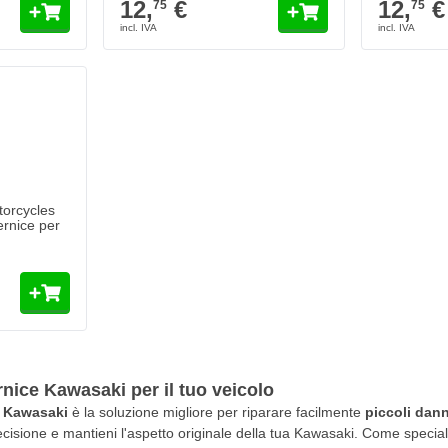
12,
€
12,
€
75
75
orcycles
rnice per
nice Kawasaki per il tuo veicolo
e Kawasaki
è la soluzione migliore per riparare facilmente
piccoli dann
ecisione e mantieni l'aspetto originale della tua Kawasaki. Come special