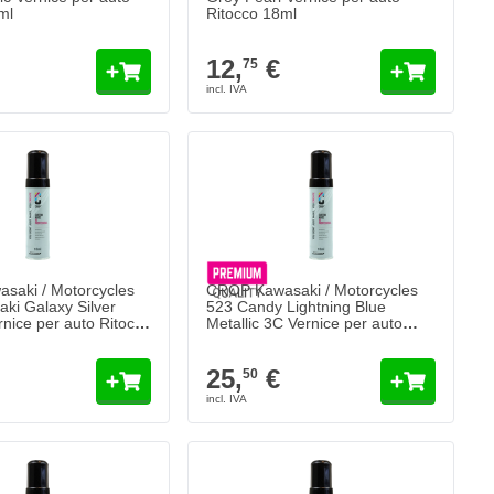
ml
Ritocco 18ml
12,
€
75
saki / Motorcycles
CROP Kawasaki / Motorcycles
ki Galaxy Silver
523 Candy Lightning Blue
rnice per auto Ritocco
Metallic 3C Vernice per auto
Ritocco 18ml - 2 COAT
25,
€
50