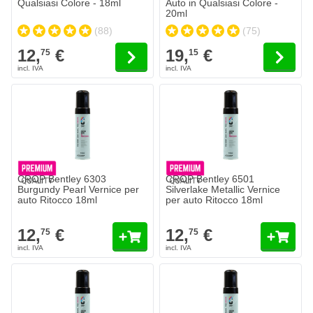
Qualsiasi Colore - 18ml
Auto in Qualsiasi Colore -
20ml
(88)
(75)
12,
€
19,
€
75
15
CROP Bentley 6303
CROP Bentley 6501
Burgundy Pearl Vernice per
Silverlake Metallic Vernice
auto Ritocco 18ml
per auto Ritocco 18ml
12,
€
12,
€
75
75