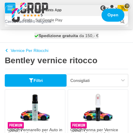
Salta al contenuto
×
€
CROP - NonPaints App
Open
5
Gratis - Sull’Google Play
Spedizione gratuita
100 giorni
spedito oggi
da 150,- €
Vernice Per Ritocchi
Bentley vernice ritocco
Filtri
CROP Pennarello per Auto in
CROP Penna per Vernice