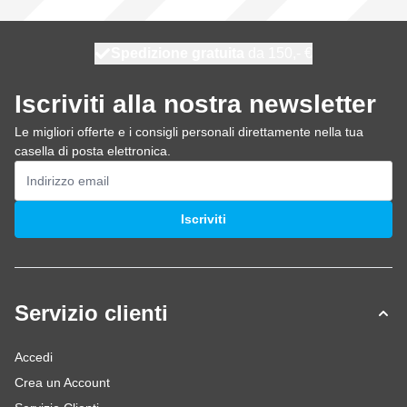
Spedizione gratuita
100 giorni
spedito oggi
da 150,- €
Iscriviti alla nostra newsletter
Le migliori offerte e i consigli personali direttamente nella tua
casella di posta elettronica.
Indirizzo email
Iscriviti
Servizio clienti
Accedi
Crea un Account