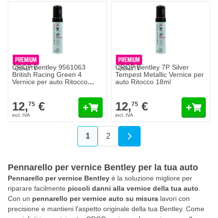
CROP Bentley 9561063
CROP Bentley 7P Silver
British Racing Green 4
Tempest Metallic Vernice per
Vernice per auto Ritocco
auto Ritocco 18ml
18ml
12,
€
12,
€
75
75
1
2
Attualmente stai leggendo la pagin
Pagina
Pennarello per vernice Bentley per la tua auto
Pennarello per vernice Bentley
è la soluzione migliore per
riparare facilmente
piccoli danni alla vernice della tua auto
.
Con un
pennarello per vernice auto su misura
lavori con
precisione e mantieni l'aspetto originale della tua Bentley. Come