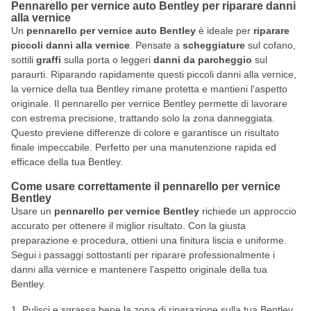
Pennarello per vernice auto Bentley per riparare danni
alla vernice
Un
pennarello per vernice auto Bentley
è ideale per
riparare
piccoli danni alla vernice
. Pensate a
scheggiature
sul cofano,
sottili
graffi
sulla porta o leggeri
danni da parcheggio
sul
paraurti. Riparando rapidamente questi piccoli danni alla vernice,
la vernice della tua Bentley rimane protetta e mantieni l'aspetto
originale. Il pennarello per vernice Bentley permette di lavorare
con estrema precisione, trattando solo la zona danneggiata.
Questo previene differenze di colore e garantisce un risultato
finale impeccabile. Perfetto per una manutenzione rapida ed
efficace della tua Bentley.
Come usare correttamente il pennarello per vernice
Bentley
Usare un
pennarello per vernice Bentley
richiede un approccio
accurato per ottenere il miglior risultato. Con la giusta
preparazione e procedura, ottieni una finitura liscia e uniforme.
Segui i passaggi sottostanti per riparare professionalmente i
danni alla vernice e mantenere l'aspetto originale della tua
Bentley.
Pulisci e sgrassa bene la zona di riparazione sulla tua Bentley.