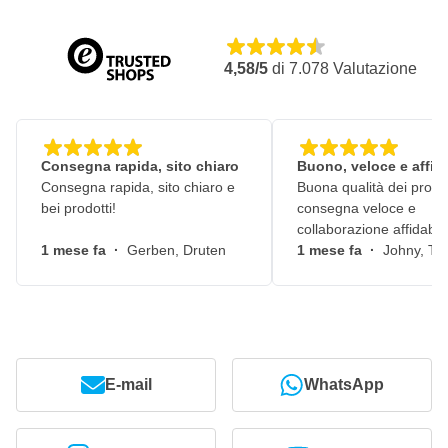
4,58/5
di
7.078
Valutazione
Consegna rapida, sito chiaro
Buono, veloce e affid
Consegna rapida, sito chiaro e
Buona qualità dei prodot
bei prodotti!
consegna veloce e
collaborazione affidabile
1 mese fa
·
Gerben, Druten
1 mese fa
·
Johny, Ti
E-mail
WhatsApp