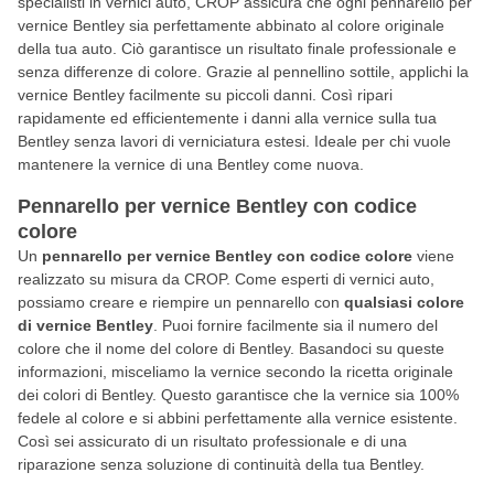
specialisti in vernici auto, CROP assicura che ogni pennarello per
vernice Bentley sia perfettamente abbinato al colore originale
della tua auto. Ciò garantisce un risultato finale professionale e
senza differenze di colore. Grazie al pennellino sottile, applichi la
vernice Bentley facilmente su piccoli danni. Così ripari
rapidamente ed efficientemente i danni alla vernice sulla tua
Bentley senza lavori di verniciatura estesi. Ideale per chi vuole
mantenere la vernice di una Bentley come nuova.
Pennarello per vernice Bentley con codice
colore
Un
pennarello per vernice Bentley con codice colore
viene
realizzato su misura da CROP. Come esperti di vernici auto,
possiamo creare e riempire un pennarello con
qualsiasi colore
di vernice Bentley
. Puoi fornire facilmente sia il numero del
colore che il nome del colore di Bentley. Basandoci su queste
informazioni, misceliamo la vernice secondo la ricetta originale
dei colori di Bentley. Questo garantisce che la vernice sia 100%
fedele al colore e si abbini perfettamente alla vernice esistente.
Così sei assicurato di un risultato professionale e di una
riparazione senza soluzione di continuità della tua Bentley.