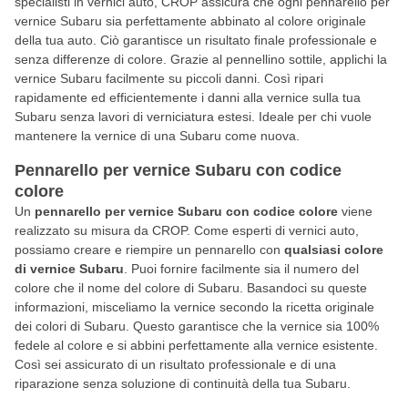
specialisti in vernici auto, CROP assicura che ogni pennarello per
vernice Subaru sia perfettamente abbinato al colore originale
della tua auto. Ciò garantisce un risultato finale professionale e
senza differenze di colore. Grazie al pennellino sottile, applichi la
vernice Subaru facilmente su piccoli danni. Così ripari
rapidamente ed efficientemente i danni alla vernice sulla tua
Subaru senza lavori di verniciatura estesi. Ideale per chi vuole
mantenere la vernice di una Subaru come nuova.
Pennarello per vernice Subaru con codice
colore
Un
pennarello per vernice Subaru con codice colore
viene
realizzato su misura da CROP. Come esperti di vernici auto,
possiamo creare e riempire un pennarello con
qualsiasi colore
di vernice Subaru
. Puoi fornire facilmente sia il numero del
colore che il nome del colore di Subaru. Basandoci su queste
informazioni, misceliamo la vernice secondo la ricetta originale
dei colori di Subaru. Questo garantisce che la vernice sia 100%
fedele al colore e si abbini perfettamente alla vernice esistente.
Così sei assicurato di un risultato professionale e di una
riparazione senza soluzione di continuità della tua Subaru.