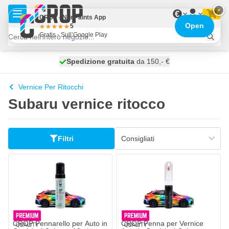
Salta al contenuto
×
€
CROP - NonPaints App
Open
5
Gratis - Sull’Google Play
Spedizione gratuita
100 giorni
spedito oggi
da 150,- €
Vernice Per Ritocchi
Subaru vernice ritocco
Filtri
CROP Pennarello per Auto in
CROP Penna per Vernice