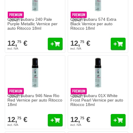
CROP Subaru 240 Pale
CROP Subaru 574 Extra
Purple Metallic Vernice per
Black Vernice per auto
auto Ritocco 18ml
Ritocco 18ml
12,
€
12,
€
75
75
CROP Subaru 946 New Rio
CROP Subaru 01X White
Red Vernice per auto Ritocco
Frost Pearl Vernice per auto
18ml
Ritocco 18ml
12,
€
12,
€
75
75