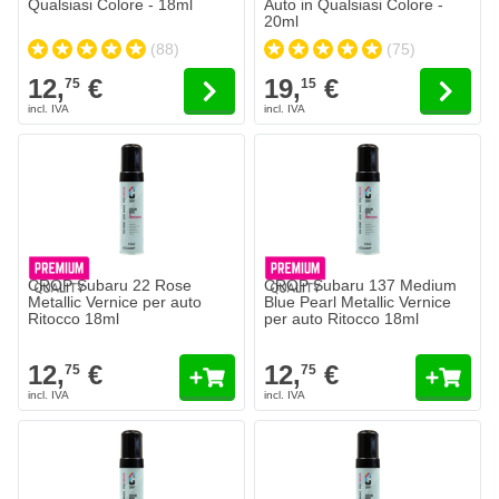
Qualsiasi Colore - 18ml
Auto in Qualsiasi Colore -
20ml
(88)
(75)
12,
€
19,
€
75
15
CROP Subaru 22 Rose
CROP Subaru 137 Medium
Metallic Vernice per auto
Blue Pearl Metallic Vernice
Ritocco 18ml
per auto Ritocco 18ml
12,
€
12,
€
75
75