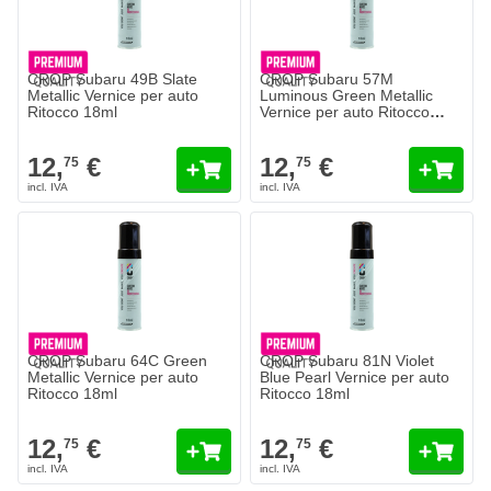
CROP Subaru 49B Slate
CROP Subaru 57M
Metallic Vernice per auto
Luminous Green Metallic
Ritocco 18ml
Vernice per auto Ritocco
18ml
12,
€
12,
€
75
75
CROP Subaru 64C Green
CROP Subaru 81N Violet
Metallic Vernice per auto
Blue Pearl Vernice per auto
Ritocco 18ml
Ritocco 18ml
12,
€
12,
€
75
75