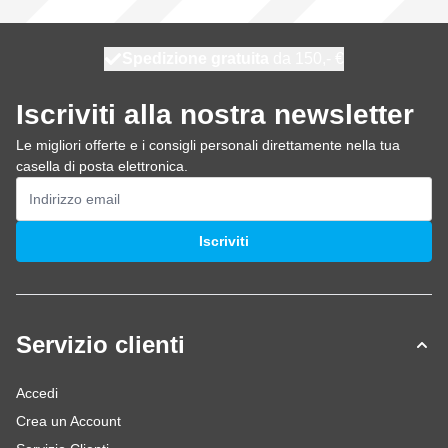
Spedizione gratuita
100 giorni
spedito oggi
da 150,- €
Iscriviti alla nostra newsletter
Le migliori offerte e i consigli personali direttamente nella tua
casella di posta elettronica.
Indirizzo email
Iscriviti
Servizio clienti
Accedi
Crea un Account