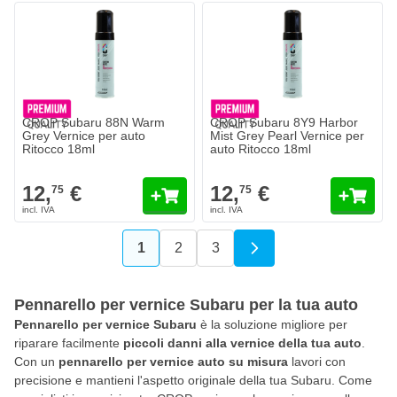
CROP Subaru 88N Warm
CROP Subaru 8Y9 Harbor
Grey Vernice per auto
Mist Grey Pearl Vernice per
Ritocco 18ml
auto Ritocco 18ml
12,
€
12,
€
75
75
1
2
3
Attualmente stai leggendo la pagina
Pagina
Pagina
Pennarello per vernice Subaru per la tua auto
Pennarello per vernice Subaru
è la soluzione migliore per
riparare facilmente
piccoli danni alla vernice della tua auto
.
Con un
pennarello per vernice auto su misura
lavori con
precisione e mantieni l'aspetto originale della tua Subaru. Come