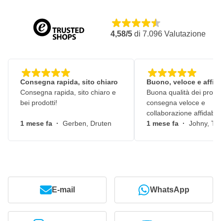
4,58/5
di
7.096
Valutazione
Consegna rapida, sito chiaro
Buono, veloce e affid
Consegna rapida, sito chiaro e
Buona qualità dei prodot
bei prodotti!
consegna veloce e
collaborazione affidabile
1 mese fa
·
Gerben, Druten
1 mese fa
·
Johny, Ti
E-mail
WhatsApp