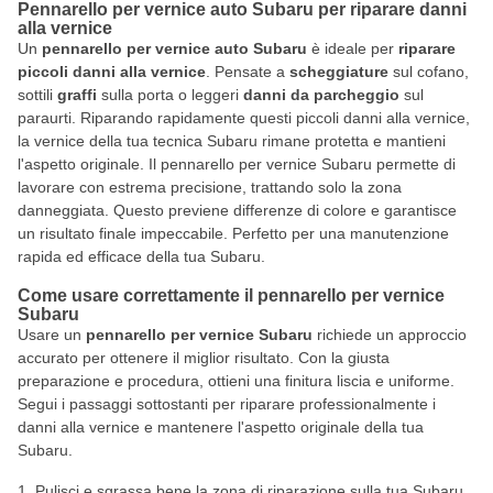
Pennarello per vernice auto Subaru per riparare danni
alla vernice
Un
pennarello per vernice auto Subaru
è ideale per
riparare
piccoli danni alla vernice
. Pensate a
scheggiature
sul cofano,
sottili
graffi
sulla porta o leggeri
danni da parcheggio
sul
paraurti. Riparando rapidamente questi piccoli danni alla vernice,
la vernice della tua tecnica Subaru rimane protetta e mantieni
l'aspetto originale. Il pennarello per vernice Subaru permette di
lavorare con estrema precisione, trattando solo la zona
danneggiata. Questo previene differenze di colore e garantisce
un risultato finale impeccabile. Perfetto per una manutenzione
rapida ed efficace della tua Subaru.
Come usare correttamente il pennarello per vernice
Subaru
Usare un
pennarello per vernice Subaru
richiede un approccio
accurato per ottenere il miglior risultato. Con la giusta
preparazione e procedura, ottieni una finitura liscia e uniforme.
Segui i passaggi sottostanti per riparare professionalmente i
danni alla vernice e mantenere l'aspetto originale della tua
Subaru.
Pulisci e sgrassa bene la zona di riparazione sulla tua Subaru.