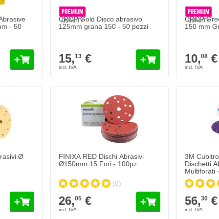
Abrasive
CROP Gold Disco abrasivo
CROP Green
mm - 50
125mm grana 150 - 50 pezzi
150 mm Gr
15,
€
10,
€
13
08
FINIXA RED Dischi Abrasivi Ø150mm 15 Fori - 100p
3M Cubitron 
26,
€
56,
€
05
30
Spedito oggi
Spedito 
Quantità
Quantità
Grana
Grana
Aggiungi al Carrello
asivi Ø
FINIXA RED Dischi Abrasivi
3M Cubitro
Ø150mm 15 Fori - 100pz
Dischetti 
Multiforati
(6)
26,
€
56,
€
05
30