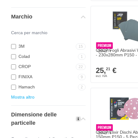
Marchio
3M
15
CROP Fogli Abrasivi 
- 230x280mm P150 -
Colad
1
CROP
22
25,
€
21
FINIXA
9
Hamach
2
Mostra altro
Dimensione delle
particelle
CROP Elixir Dischi Ab
150mm P150 - 5 Pezz