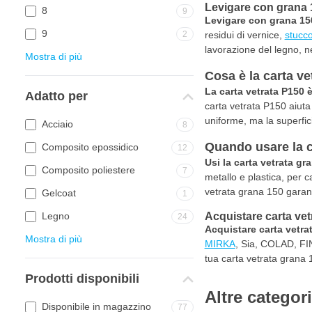
Levigare con grana 
8
9
Levigare con grana 15
9
2
residui di vernice,
stucc
lavorazione del legno, ne
Mostra di più
Cosa è la carta ve
La carta vetrata P150
Adatto per
carta vetrata P150 aiuta a
uniforme, ma la superfici
Acciaio
8
Quando usare la c
Composito epossidico
12
Usi la carta vetrata gr
Composito poliestere
7
metallo e plastica, per c
vetrata grana 150 garanti
Gelcoat
1
Legno
Acquistare carta ve
24
Acquistare carta vetra
Mostra di più
MIRKA
, Sia, COLAD, FINI
tua carta vetrata grana 1
Prodotti disponibili
Altre categor
Disponibile in magazzino
77