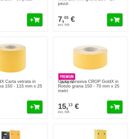
pezzi
7,
€
05
 Carta vetrata in
Carta abrasiva CROP GoldX in
na 150 - 115 mm x 25
Rotolo grana 150 - 70 mm x 25
metri
15,
€
13