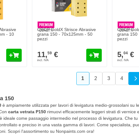
Abrasive
CROP GoldX Strisce Abrasive
CROP GoldX
mm - 10
grana 150 - 70x125mm - 50
grana 150
pezzi
pezzi
11,
€
5,
€
59
04
1
2
3
4
Attualmente stai leggen
Pagina
Pagina
Pagina
na 150
0
è ampiamente utilizzata per lavori di levigatura medio-grossolani su leg
. Con
carta vetrata P150
rimuovi efficacemente leggeri strati di vernice e 
è ideale come passaggio intermedio nel processo di levigatura. Che tu s
controllato e preciso in una vasta gamma di lavori. Come specialista, pu
oni. Scopri l'assortimento su Nonpaints.com ora!