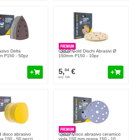
sivo Delta
CROP Gold Dischi Abrasivi Ø
 P150 - 50pz
150mm P150 - 10pz
5,
€
04
 disco abrasivo
CROP Disco abrasivo ceramico
 150 - 50 pezzi
viola 150 mm grana 150 - 10