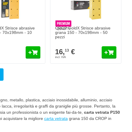
 Strisce abrasive
CROP GoldX Strisce abrasive
 - 70x198mm - 10
grana 150 - 70x198mm - 50
pezzi
16,
€
13
do la pagina
no, metallo, plastica, acciaio inossidabile, alluminio, acciaio
lacca, irregolarità e graffi da graniglie più grosse. Pertanto, la
ia un professionista o un esigente fai-da-te,
carta vetrata P150
oi acquistare la migliore
carta vetrata
grana 150 da CROP in