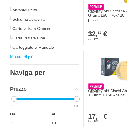
Abrasivi Delta
CROP GoldX Strisce 
Grana 150 - 70x420
Schiuma abrasiva
pezzi
Carta vetrata Grossa
32,
€
26
Carta vetrata Fine
Carteggiatura Manuale
Mostra di più
Naviga per
Prezzo
CROP Gold Dischi Abr
150mm P150 - 50pz
3
101
Dal
Al
17,
€
09