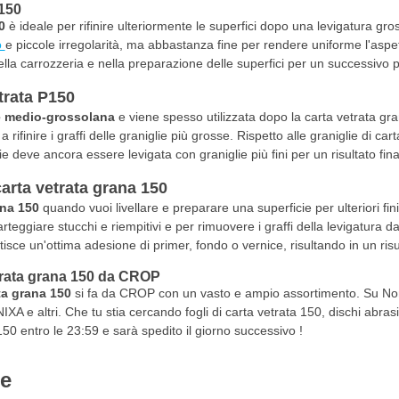
150
0
è ideale per rifinire ulteriormente le superfici dopo una levigatura 
o
e piccole irregolarità, ma abbastanza fine per rendere uniforme l'aspet
lla carrozzeria e nella preparazione delle superfici per un successivo pa
trata P150
 è medio-grossolana
e viene spesso utilizzata dopo la carta vetrata gr
 rifinire i graffi delle graniglie più grosse. Rispetto alle graniglie di ca
e deve ancora essere levigata con graniglie più fini per un risultato fina
arta vetrata grana 150
ana 150
quando vuoi livellare e preparare una superficie per ulteriori fin
arteggiare stucchi e riempitivi e per rimuovere i graffi della levigatura d
sce un'ottima adesione di primer, fondo o vernice, risultando in un risult
trata grana 150 da CROP
ta grana 150
si fa da CROP con un vasto e ampio assortimento. Su Non
XA e altri. Che tu stia cercando fogli di carta vetrata 150, dischi abras
50 entro le 23:59 e sarà spedito il giorno successivo !
ie