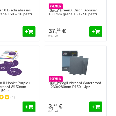
X Dischi abrasivi
CROP GreenX Dischi Abrasivi
ana 150 – 10 pezzi
150 mm grana 150 - 50 pezzi
37,
€
31
z
II Hookit Purple+ Dischetti Abrasivi Ø150mm Multiforati - 50pz
oggi
Aggiungi al Carrello
n II Hookit Purple+
CROP Fogli Abrasivi Waterproof
Abrasivi Ø150mm
- 230x280mm P150 - 4pz
 - 50pz
(4)
3,
€
43