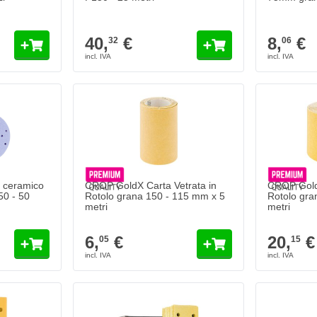
40,
€
8,
€
32
06
 ceramico
CROP GoldX Carta Vetrata in
CROP GoldX
50 - 50
Rotolo grana 150 - 115 mm x 5
Rotolo gra
metri
metri
6,
€
20,
€
05
15