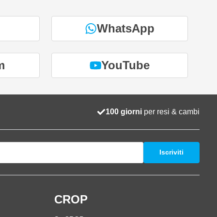
WhatsApp
m
YouTube
100 giorni
per resi & cambi
Iscriviti
i
CROP