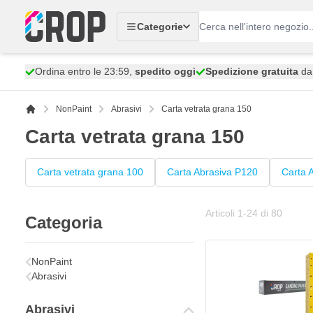
Salta al contenuto
Categorie
Ordina entro le 23:59,
spedito oggi
Spedizione gratuita
da 
NonPaint
Abrasivi
Carta vetrata grana 150
Carta vetrata grana 150
Carta vetrata grana 100
Carta Abrasiva P120
Carta 
Articoli
1
-
24
di
80
Categoria
NonPaint
Abrasivi
Abrasivi