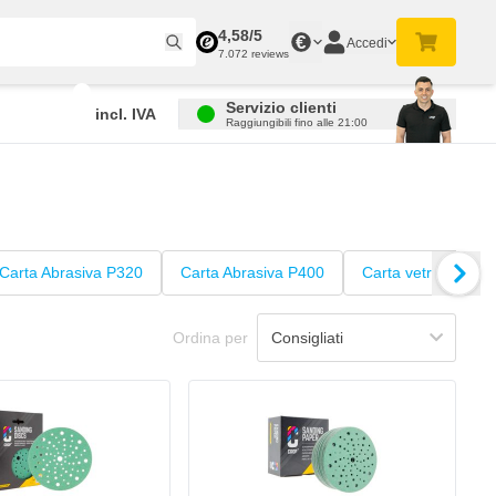
4,58/5
€
Accedi
7.072 reviews
Servizio clienti
incl. IVA
Raggiungibili fino alle 21:00
Carta Abrasiva P320
Carta Abrasiva P400
Carta vetrata gran
Ordina per