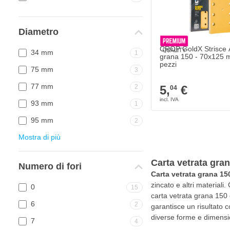
Diametro
CROP GoldX Strisce 
34 mm
1
grana 150 - 70x125 
pezzi
75 mm
3
77 mm
2
5,
€
04
93 mm
1
95 mm
2
Mostra di più
Carta vetrata gra
Numero di fori
Carta vetrata grana 15
zincato e altri materiali
0
15
carta vetrata grana 150 
6
2
garantisce un risultato 
diverse forme e dimensi
7
4