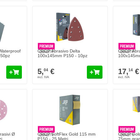
Waterproof
CROP Abrasivo Delta
CROP Abra
 50pz
100x145mm P150 - 10pz
100x145mm
5,
€
17,
€
04
14
rasivi Ø
CROP SoftFlex Gold 115 mm
CROP Gold
i
P150 - 25 Metri
75mm grana