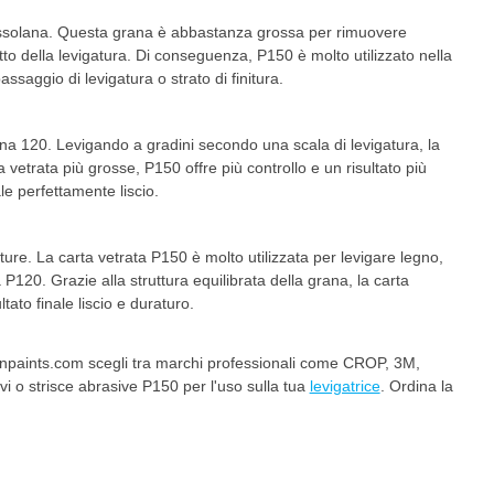
grossolana. Questa grana è abbastanza grossa per rimuovere
to della levigatura. Di conseguenza, P150 è molto utilizzato nella
ssaggio di levigatura o strato di finitura.
ana 120. Levigando a gradini secondo una scala di levigatura, la
rta vetrata più grosse, P150 offre più controllo e un risultato più
le perfettamente liscio.
iture. La carta vetrata P150 è molto utilizzata per levigare legno,
a P120. Grazie alla struttura equilibrata della grana, la carta
ato finale liscio e duraturo.
paints.com scegli tra marchi professionali come CROP, 3M,
ivi o strisce abrasive P150 per l'uso sulla tua
levigatrice
. Ordina la