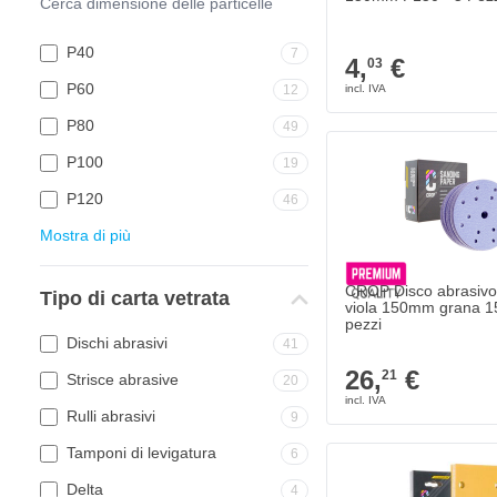
P40
7
4,
€
03
P60
12
P80
49
P100
19
P120
46
Mostra di più
CROP Disco abrasivo
Tipo di carta vetrata
viola 150mm grana 1
pezzi
Dischi abrasivi
41
26,
€
21
Strisce abrasive
20
Rulli abrasivi
9
Tamponi di levigatura
6
Delta
4