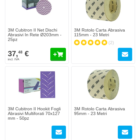
Quantità
Grana
Aggiungi al Carrello
3M Cubitron II Net Dischi
3M Rotolo Carta Abrasiva
Abrasivi In Rete Ø203mm -
115mm - 23 Metri
25pz
(2)
37,
€
48
3M Cubitron II Hookit Fogli
3M Rotolo Carta Abrasiva
Abrasivi Multiforati 70x127
95mm - 23 Metri
mm - 50pz