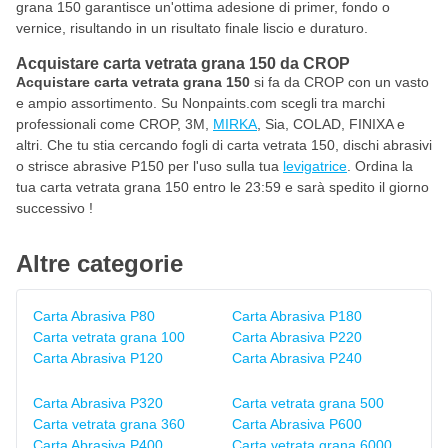
grana 150 garantisce un'ottima adesione di primer, fondo o
vernice, risultando in un risultato finale liscio e duraturo.
Acquistare carta vetrata grana 150 da CROP
Acquistare carta vetrata grana 150
si fa da CROP con un vasto
e ampio assortimento. Su Nonpaints.com scegli tra marchi
professionali come CROP, 3M,
MIRKA
, Sia, COLAD, FINIXA e
altri. Che tu stia cercando fogli di carta vetrata 150, dischi abrasivi
o strisce abrasive P150 per l'uso sulla tua
levigatrice
. Ordina la
tua carta vetrata grana 150 entro le 23:59 e sarà spedito il giorno
successivo !
Altre categorie
Carta Abrasiva P80
Carta Abrasiva P180
Carta vetrata grana 100
Carta Abrasiva P220
Carta Abrasiva P120
Carta Abrasiva P240
Carta Abrasiva P320
Carta vetrata grana 500
Carta vetrata grana 360
Carta Abrasiva P600
Carta Abrasiva P400
Carta vetrata grana 6000