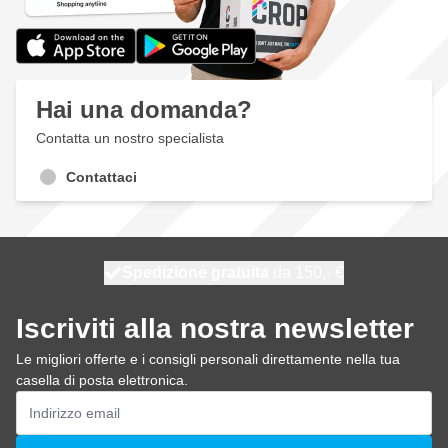
Hai una domanda?
Contatta un nostro specialista
Contattaci
Spedizione gratuita
100 giorni
spedito oggi
da 150,- €
Iscriviti alla nostra newsletter
Le migliori offerte e i consigli personali direttamente nella tua
casella di posta elettronica.
Indirizzo email