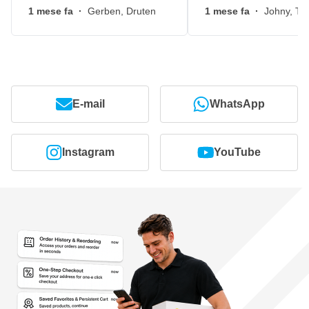
1 mese fa
·
Gerben, Druten
1 mese fa
·
Johny, Ti
E-mail
WhatsApp
Instagram
YouTube