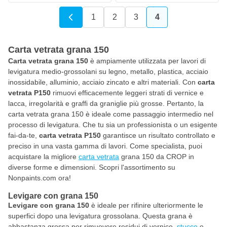
1
2
3
4
Pagina
Pagina
Pagina
Attualmente stai 
Carta vetrata grana 150
Carta vetrata grana 150
è ampiamente utilizzata per lavori di
levigatura medio-grossolani su legno, metallo, plastica, acciaio
inossidabile, alluminio, acciaio zincato e altri materiali. Con
carta
vetrata P150
rimuovi efficacemente leggeri strati di vernice e
lacca, irregolarità e graffi da graniglie più grosse. Pertanto, la
carta vetrata grana 150 è ideale come passaggio intermedio nel
processo di levigatura. Che tu sia un professionista o un esigente
fai-da-te,
carta vetrata P150
garantisce un risultato controllato e
preciso in una vasta gamma di lavori. Come specialista, puoi
acquistare la migliore
carta vetrata
grana 150 da CROP in
diverse forme e dimensioni. Scopri l'assortimento su
Nonpaints.com ora!
Levigare con grana 150
Levigare con grana 150
è ideale per rifinire ulteriormente le
superfici dopo una levigatura grossolana. Questa grana è
abbastanza grossa per rimuovere residui di vernice,
stucco
e