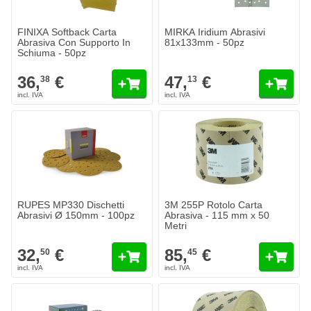
Aggiungi al Carrello
Aggiungi a
FINIXA Softback Carta
MIRKA Iridium Abrasivi
Abrasiva Con Supporto In
81x133mm - 50pz
Schiuma - 50pz
36,
€
47,
€
38
13
RUPES MP330 Dischetti Abrasivi Ø 150mm - 100pz
3M 255P Rotolo Carta Abrasiva -
32,
€
85,
€
50
45
Spedito oggi
Spedito oggi
Quantità
Quantità
Grana
Grana
Aggiungi al Carrello
Aggiungi a
RUPES MP330 Dischetti
3M 255P Rotolo Carta
Abrasivi Ø 150mm - 100pz
Abrasiva - 115 mm x 50
Metri
32,
€
85,
€
50
45
3M Cubitron II Net Dischi Abrasivi In Rete Ø203mm - 25pz
37,
€
48
Spedito oggi