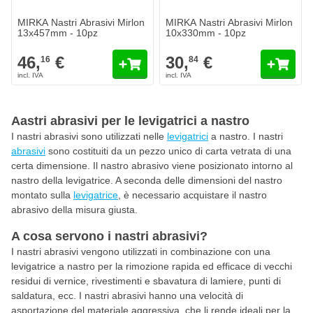
MIRKA Nastri Abrasivi Mirlon
MIRKA Nastri Abrasivi Mirlon
13x457mm - 10pz
10x330mm - 10pz
46,
€
30,
€
16
84
Aastri abrasivi per le levigatrici a nastro
I nastri abrasivi sono utilizzati nelle
levigatrici
a nastro. I nastri
abrasivi
sono costituiti da un pezzo unico di carta vetrata di una
certa dimensione. Il nastro abrasivo viene posizionato intorno al
nastro della levigatrice. A seconda delle dimensioni del nastro
montato sulla
levigatrice
, è necessario acquistare il nastro
abrasivo della misura giusta.
A cosa servono i nastri abrasivi?
I nastri abrasivi vengono utilizzati in combinazione con una
levigatrice a nastro per la rimozione rapida ed efficace di vecchi
residui di vernice, rivestimenti e sbavatura di lamiere, punti di
saldatura, ecc. I nastri abrasivi hanno una velocità di
asportazione del materiale aggressiva, che li rende ideali per la