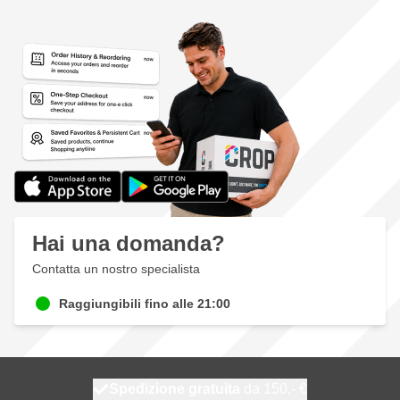
Hai una domanda?
Contatta un nostro specialista
Raggiungibili fino alle 21:00
Spedizione gratuita
100 giorni
spedito oggi
da 150,- €