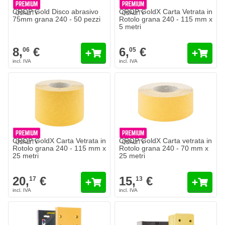
CROP Gold Disco abrasivo
CROP GoldX Carta Vetrata in
75mm grana 240 - 50 pezzi
Rotolo grana 240 - 115 mm x
5 metri
8,
€
6,
€
06
05
CROP GoldX Carta Vetrata in
CROP GoldX Carta vetrata in
Rotolo grana 240 - 115 mm x
Rotolo grana 240 - 70 mm x
25 metri
25 metri
20,
€
15,
€
17
13