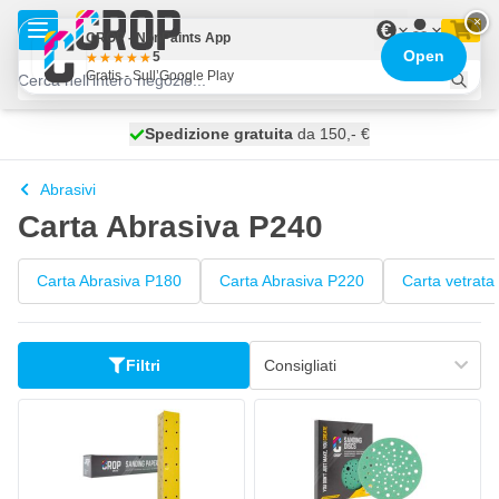
Salta al contenuto
×
€
CROP - NonPaints App
Open
5
Gratis - Sull’Google Play
Spedizione gratuita
100 giorni
spedito oggi
da 150,- €
Abrasivi
Carta Abrasiva P240
Carta Abrasiva P180
Carta Abrasiva P220
Carta vetrata
Filtri