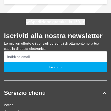
Spedizione gratuita
100 giorni
spedito oggi
da 150,- €
Iscriviti alla nostra newsletter
Le migliori offerte e i consigli personali direttamente nella tua
casella di posta elettronica.
Indirizzo email
Iscriviti
Servizio clienti
Accedi