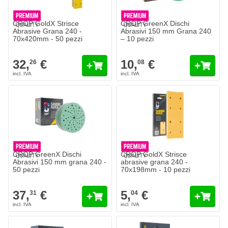
CROP GoldX Strisce
CROP GreenX Dischi
Abrasive Grana 240 -
Abrasivi 150 mm Grana 240
70x420mm - 50 pezzi
– 10 pezzi
32,
€
10,
€
26
08
CROP GreenX Dischi
CROP GoldX Strisce
Abrasivi 150 mm grana 240 -
abrasive grana 240 -
50 pezzi
70x198mm - 10 pezzi
37,
€
5,
€
31
04