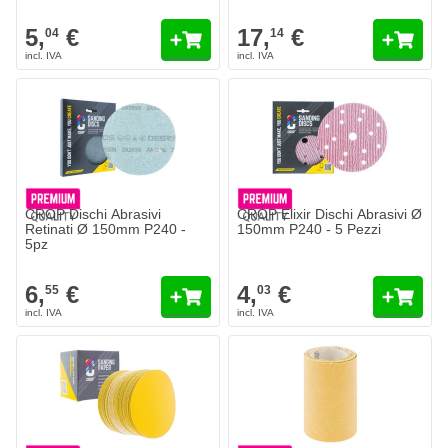
5,
€
17,
€
04
14
CROP Dischi Abrasivi
CROP Elixir Dischi Abrasivi Ø
Retinati Ø 150mm P240 -
150mm P240 - 5 Pezzi
5pz
6,
€
4,
€
55
03