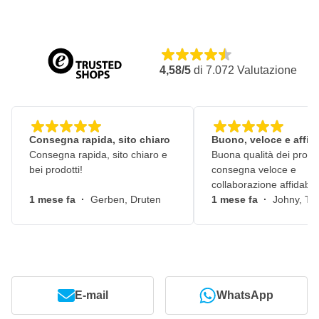
4,58/5
di
7.072
Valutazione
Consegna rapida, sito chiaro
Buono, veloce e affid
Consegna rapida, sito chiaro e
Buona qualità dei prodot
bei prodotti!
consegna veloce e
collaborazione affidabile
1 mese fa
·
Gerben, Druten
1 mese fa
·
Johny, Ti
E-mail
WhatsApp