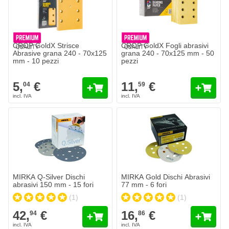
CROP GoldX Strisce
CROP GoldX Fogli abrasivi
Abrasive grana 240 - 70x125
grana 240 - 70x125 mm - 50
mm - 10 pezzi
pezzi
5,
€
11,
€
04
59
MIRKA Q-Silver Dischi abrasivi 150 mm - 15 fori
MIRKA Gold Dischi Abrasivi 77 mm
42,
€
16,
€
94
86
Spedito oggi
Spedito oggi
Quantità
Quantità
Grana
Grana
Aggiungi al Carrello
Aggiungi a
MIRKA Q-Silver Dischi
MIRKA Gold Dischi Abrasivi
abrasivi 150 mm - 15 fori
77 mm - 6 fori
(1)
(1)
42,
€
16,
€
94
86