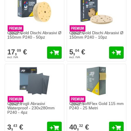
CROP Gold Dischi Abrasivi Ø
CROP Gold Dischi Abrasivi Ø
150mm P240 - 50pz
150mm P240 - 10pz
17,
€
5,
€
09
04
CROP Fogli Abrasivi
CROP SoftFlex Gold 115 mm
Waterproof - 230x280mm
P240 - 25 Metri
P240 - 4pz
3,
€
40,
€
43
32