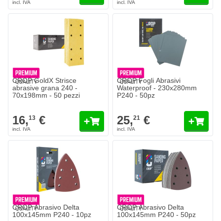
CROP GoldX Strisce
CROP Fogli Abrasivi
abrasive grana 240 -
Waterproof - 230x280mm
70x198mm - 50 pezzi
P240 - 50pz
16,
€
25,
€
13
21
CROP Abrasivo Delta
CROP Abrasivo Delta
100x145mm P240 - 10pz
100x145mm P240 - 50pz