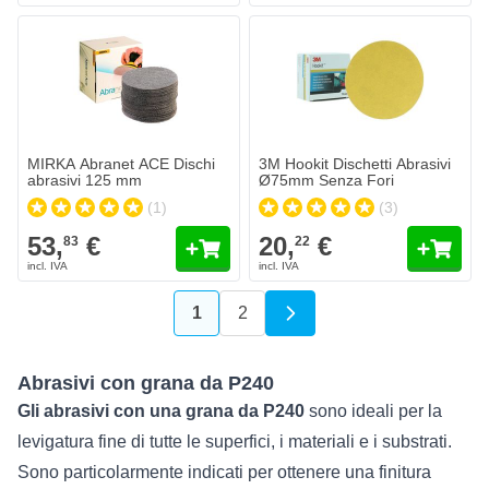
MIRKA Abranet ACE Dischi abrasivi 125 mm
3M Hookit Dischetti Abrasivi Ø7
53,
€
20,
€
83
22
Spedito oggi
Spedito oggi
Quantità
Quantità
Grana
Grana
Aggiungi al Carrello
Aggiungi a
MIRKA Abranet ACE Dischi
3M Hookit Dischetti Abrasivi
abrasivi 125 mm
Ø75mm Senza Fori
(1)
(3)
53,
€
20,
€
83
22
1
2
Attualmente stai leggendo la pagin
Pagina
Abrasivi con grana da P240
Gli abrasivi con una grana da P240
sono ideali per la
levigatura fine di tutte le superfici, i materiali e i substrati.
Sono particolarmente indicati per ottenere una finitura