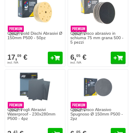
CROP Gold Dischi Abrasivi Ø
CROP Disco abrasivo in
150mm P500 - 50pz
schiuma 75 mm grana 500 -
5 pezzi
17,
€
6,
€
09
05
CROP Fogli Abrasivi
CROP Disco Abrasivo
Waterproof - 230x280mm
Spugnoso Ø 150mm P500 -
P500 - 4pz
2pz
43
05