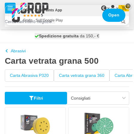
Salta al contenuto
×
€
CROP - NonPaints App
Open
5
Gratis - Sull’Google Play
Spedizione gratuita
100 giorni
spedito oggi
da 150,- €
Abrasivi
Carta vetrata grana 500
Carta Abrasiva P320
Carta vetrata grana 360
Carta Abr
Filtri