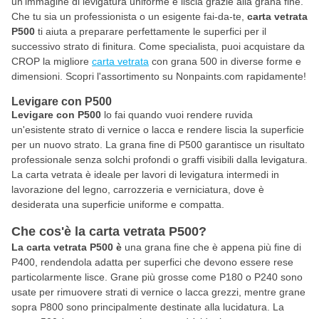
un'immagine di levigatura uniforme e liscia grazie alla grana fine.
Che tu sia un professionista o un esigente fai-da-te,
carta vetrata
P500
ti aiuta a preparare perfettamente le superfici per il
successivo strato di finitura. Come specialista, puoi acquistare da
CROP la migliore
carta vetrata
con grana 500 in diverse forme e
dimensioni. Scopri l'assortimento su Nonpaints.com rapidamente!
Levigare con P500
Levigare con P500
lo fai quando vuoi rendere ruvida
un'esistente strato di vernice o lacca e rendere liscia la superficie
per un nuovo strato. La grana fine di P500 garantisce un risultato
professionale senza solchi profondi o graffi visibili dalla levigatura.
La carta vetrata è ideale per lavori di levigatura intermedi in
lavorazione del legno, carrozzeria e verniciatura, dove è
desiderata una superficie uniforme e compatta.
Che cos'è la carta vetrata P500?
La carta vetrata P500 è
una grana fine che è appena più fine di
P400, rendendola adatta per superfici che devono essere rese
particolarmente lisce. Grane più grosse come P180 o P240 sono
usate per rimuovere strati di vernice o lacca grezzi, mentre grane
sopra P800 sono principalmente destinate alla lucidatura. La