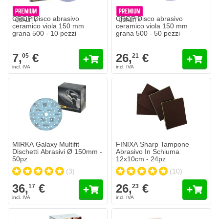
CROP Disco abrasivo
CROP Disco abrasivo
ceramico viola 150 mm
ceramico viola 150 mm
grana 500 - 10 pezzi
grana 500 - 50 pezzi
7,
€
26,
€
05
21
MIRKA Galaxy Multifit Dischetti Abrasivi Ø 150mm - 50pz
FINIXA Sharp Tampone Abrasivo
36,
€
26,
€
17
23
Spedito oggi
Spedito oggi
Quantità
Quantità
Grana
Grana
Aggiungi al Carrello
Aggiungi a
MIRKA Galaxy Multifit
FINIXA Sharp Tampone
Dischetti Abrasivi Ø 150mm -
Abrasivo In Schiuma
50pz
12x10cm - 24pz
(3)
(10)
36,
€
26,
€
17
23
MIRKA Q-Silver Dischi abrasivi 150 mm - 15 fori
MIRKA Abranet ACE Dischi abras