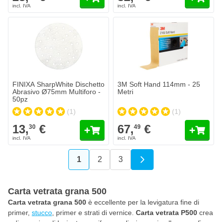
FINIXA SharpWhite Dischetto Abrasivo Ø75mm Multiforo - 50pz
3M Soft Hand 114mm - 25 Metri
13,
€
67,
€
30
49
Spedito oggi
Spedito oggi
Quantità
Quantità
Grana
Grana
Aggiungi al Carrello
Aggiungi a
FINIXA SharpWhite Dischetto
3M Soft Hand 114mm - 25
Abrasivo Ø75mm Multiforo -
Metri
50pz
(1)
(1)
13,
€
67,
€
30
49
1
2
3
Attualmente stai leggendo la pagina
Pagina
Pagina
Carta vetrata grana 500
Carta vetrata grana 500
è eccellente per la levigatura fine di
primer,
stucco
, primer e strati di vernice.
Carta vetrata P500
crea