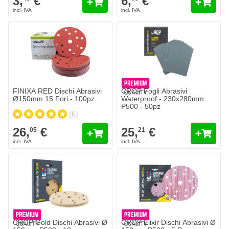
3,
€
6,
€
FINIXA RED Dischi Abrasivi Ø150mm 15 Fori - 100pz
26,
€
05
Spedito oggi
Quantità
Grana
Aggiungi al Carrello
FINIXA RED Dischi Abrasivi
CROP Fogli Abrasivi
Ø150mm 15 Fori - 100pz
Waterproof - 230x280mm
P500 - 50pz
(6)
26,
€
25,
€
05
21
CROP Gold Dischi Abrasivi Ø
CROP Elixir Dischi Abrasivi Ø