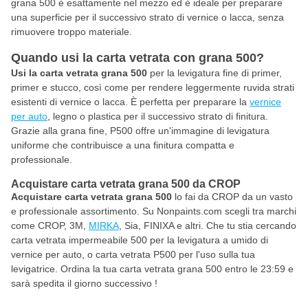
grana 500 è esattamente nel mezzo ed è ideale per preparare
una superficie per il successivo strato di vernice o lacca, senza
rimuovere troppo materiale.
Quando usi la carta vetrata con grana 500?
Usi la carta vetrata grana 500
per la levigatura fine di primer,
primer e stucco, così come per rendere leggermente ruvida strati
esistenti di vernice o lacca. È perfetta per preparare la
vernice
per auto
, legno o plastica per il successivo strato di finitura.
Grazie alla grana fine, P500 offre un'immagine di levigatura
uniforme che contribuisce a una finitura compatta e
professionale.
Acquistare carta vetrata grana 500 da CROP
Acquistare carta vetrata grana 500
lo fai da CROP da un vasto
e professionale assortimento. Su Nonpaints.com scegli tra marchi
come CROP, 3M,
MIRKA
, Sia, FINIXA e altri. Che tu stia cercando
carta vetrata impermeabile 500 per la levigatura a umido di
vernice per auto, o carta vetrata P500 per l'uso sulla tua
levigatrice. Ordina la tua carta vetrata grana 500 entro le 23:59 e
sarà spedita il giorno successivo !