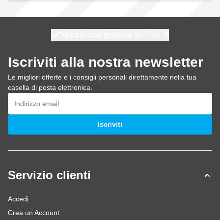
Spedizione gratuita
100 giorni
spedito oggi
da 150,- €
Iscriviti alla nostra newsletter
Le migliori offerte e i consigli personali direttamente nella tua
casella di posta elettronica.
Indirizzo email
Iscriviti
Servizio clienti
Accedi
Crea un Account