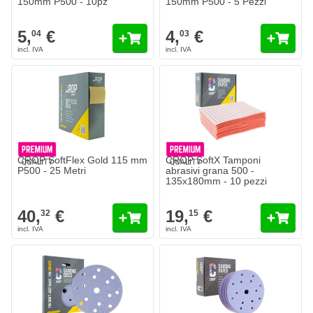
150mm P500 - 10pz
150mm P500 - 5 Pezzi
5,
€
4,
€
04
03
CROP SoftFlex Gold 115 mm
CROP SoftX Tamponi
P500 - 25 Metri
abrasivi grana 500 -
135x180mm - 10 pezzi
40,
€
19,
€
32
15