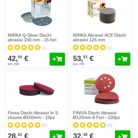
42,
€
53,
€
94
83
Spedito oggi
Spedito oggi
Quantità
Quantità
Grana
Grana
Aggiungi al Carrello
Aggiungi a
MIRKA Q-Silver Dischi
MIRKA Abranet ACE Dischi
abrasivi 150 mm - 15 fori
abrasivi 125 mm
(1)
(1)
42,
€
53,
€
94
83
Finixa Dischi Abrasivi In S​chiuma Ø150mm - 10pz
FINIXA Dischi Abrasivi Ø125mm 8
28,
€
32,
€
62
48
Spedito oggi
Spedito oggi
Quantità
Quantità
Grana
Grana
Aggiungi al Carrello
Aggiungi a
Finixa Dischi Abrasivi In S​
FINIXA Dischi Abrasivi
chiuma Ø150mm - 10pz
Ø125mm 8 Fori - 100pz
(5)
(8)
28,
€
32,
€
62
48