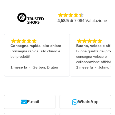
4,58/5
di
7.064
Valutazione
Consegna rapida, sito chiaro
Buono, veloce e affid
Consegna rapida, sito chiaro e
Buona qualità dei prodot
bei prodotti!
consegna veloce e
collaborazione affidabile
1 mese fa
·
Gerben, Druten
1 mese fa
·
Johny, Ti
E-mail
WhatsApp