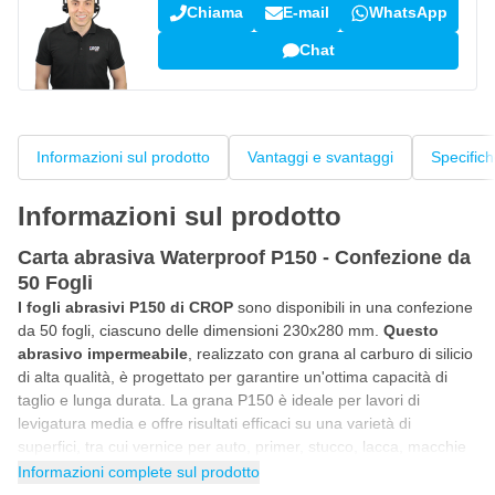
Chiama
E-mail
WhatsApp
Chat
Informazioni sul prodotto
Vantaggi e svantaggi
Specific
Informazioni sul prodotto
Carta abrasiva Waterproof P150 - Confezione da
50 Fogli
I fogli abrasivi P150 di CROP
sono disponibili in una confezione
da 50 fogli, ciascuno delle dimensioni 230x280 mm.
Questo
abrasivo impermeabile
, realizzato con grana al carburo di silicio
di alta qualità, è progettato per garantire un'ottima capacità di
taglio e lunga durata. La grana P150 è ideale per lavori di
levigatura media e offre risultati efficaci su una varietà di
superfici, tra cui vernice per auto, primer, stucco, lacca, macchie
e altri materiali. Inoltre, la carta è resistente agli strappi, il che la
Informazioni complete sul prodotto
rende perfetta per applicazioni su superfici irregolari.