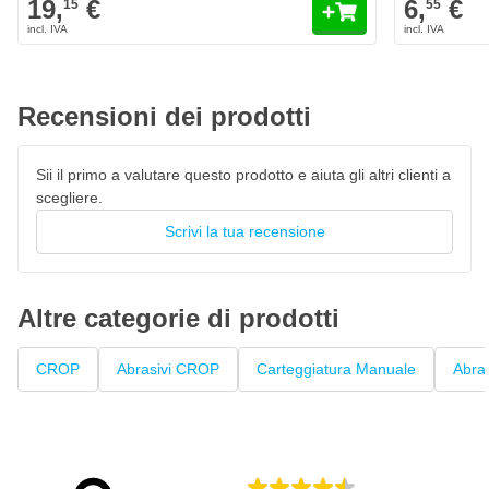
19,
€
6,
€
15
55
Recensioni dei prodotti
Sii il primo a valutare questo prodotto e aiuta gli altri clienti a
scegliere.
Scrivi la tua recensione
Altre categorie di prodotti
CROP
Abrasivi CROP
Carteggiatura Manuale
Abras