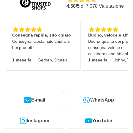
4,58/5
di
7.078
Valutazione
Consegna rapida, sito chiaro
Buono, veloce e affid
Consegna rapida, sito chiaro e
Buona qualità dei prodot
bei prodotti!
consegna veloce e
collaborazione affidabile
1 mese fa
·
Gerben, Druten
1 mese fa
·
Johny, Ti
E-mail
WhatsApp
Instagram
YouTube