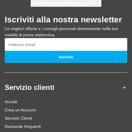
Spedizione gratuita
100 giorni
spedito domani
da 150,- €
Iscriviti alla nostra newsletter
Le migliori offerte e i consigli personali direttamente nella tua
casella di posta elettronica.
Indirizzo email
Iscriviti
Servizio clienti
Accedi
Crea un Account
Servizio Clienti
Domande frequenti