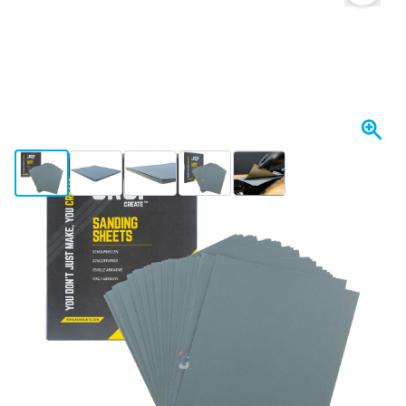
View larger image
View larger image
View larger image
View larger image
View larger image
+3
Spedito domani
Variante
CROP Fogli Abrasivi Waterproof - 230x280mm P150 - 50pz
Scegli un numero
21
1 pezzo
25,
€
95
5 pezzi
23,
€
RISPARMIA IL 5%
pz