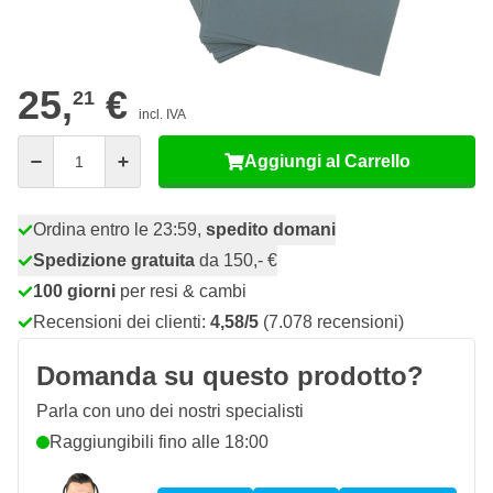
68
10 pezzi
22,
€
RISPARMIA IL 10%
pz
25,
€
21
incl. IVA
Quantità
Aggiungi al Carrello
Ordina entro le 23:59,
spedito domani
Spedizione gratuita
da 150,- €
100 giorni
per resi & cambi
Recensioni dei clienti:
4,58/5
(7.078 recensioni)
Domanda su questo prodotto?
Parla con uno dei nostri specialisti
Raggiungibili fino alle 18:00