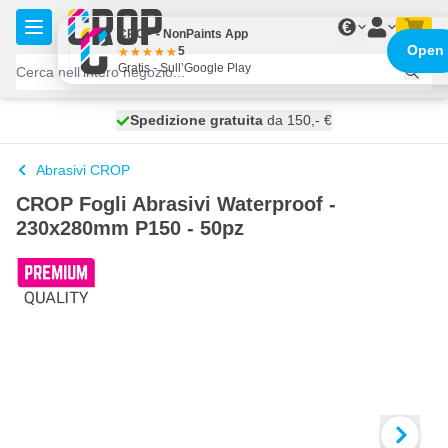
Salta al contenuto
€
CROP - NonPaints App
Open
5
Gratis - Sull’Google Play
Spedizione gratuita
100 giorni
spedito domani
da 150,- €
Abrasivi CROP
CROP Fogli Abrasivi Waterproof -
230x280mm P150 - 50pz