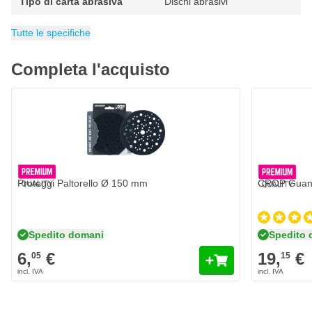
Tipo di carta abrasiva
Dischi abrasivi
è dotato di una foratura multipla, ciò non compromette il risultato
della levigatura e la grana continua a garantire un'elevata
Diametro
Foratura
Confezione
Peso
Dimensioni
Contenuto
Grana
Adatto per
Categoria
100 g
15
150 mm
Dischi Abrasivi
Tutti i materiali
100 grammi
150mm
50 pezzi
P150
Tutte le specifiche
capacità di taglio con una bella finitura.
Caratteristiche dei dischi abrasivi CROP Gold 150 mm
Completa l'acquisto
P150
CROP Guanti
Dischi abrasivi professionali da 150 mm per levigatrici
19,
€
15
Spedito 
I dischi di levigatura sono spolverati con grana di alta qualità
Creano un bel disegno di graffi per una finitura professionale
Quantità
Formato
La carta abrasiva è trattata con un rivestimento anti-
intasamento per una lunga durata
Proteggi Paltorello Ø 150 mm
CROP Guanti
Ampia gamma di granulometrie da P80 a P1200
Contiene un robusto velcro per una buona adesione alla
levigatrice
Spedito domani
Spedito 
Universalmente applicabile per ogni lavoro di levigatura
6,
€
19,
€
05
15
Utilizzabile su tutti i materiali e le superfici
Confezionato per grana in un set di 50 dischetti