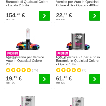
Barattolo di Qualsiasi Colore
Vernice per Auto in Qualsiasi
- Lucida 2.5 litri
Colore -Ultra Opaco - 400ml
154,
€
22,
€
76
17
CROP Penna per Vernice
CROP Vernice 2K per Auto in
Auto in Qualsiasi Colore -
Barattolo in Qualsiasi Colore
20ml
- Opaco 1 litro
(75)
(1)
19,
€
61,
€
15
95