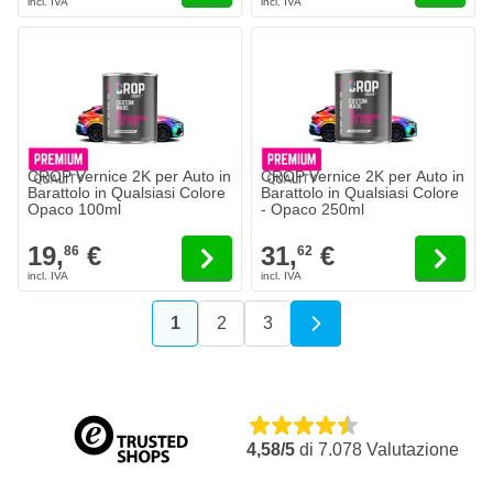
CROP Vernice 2K per Auto in
CROP Vernice 2K per Auto in
Barattolo in Qualsiasi Colore
Barattolo in Qualsiasi Colore
Opaco 100ml
- Opaco 250ml
19,
€
31,
€
86
62
1
2
3
Attualmente stai leggendo la pagina
Pagina
Pagina
4,58/5
di
7.078
Valutazione