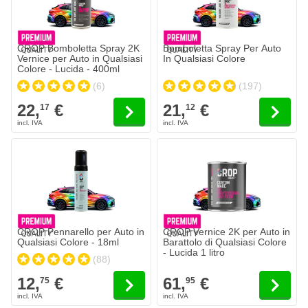
CROP Bomboletta Spray 2K
Bomboletta Spray Per Auto
Vernice per Auto in Qualsiasi
In Qualsiasi Colore
Colore - Lucida - 400ml
(6)
(197)
22,
€
21,
€
17
12
CROP Pennarello per Auto in
CROP Vernice 2K per Auto in
Qualsiasi Colore - 18ml
Barattolo di Qualsiasi Colore
- Lucida 1 litro
(88)
12,
€
61,
€
75
95