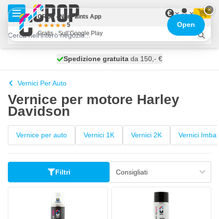
Salta al contenuto
×
€
CROP - NonPaints App
Open
5
Gratis - Sull’Google Play
Spedizione gratuita
100 giorni
spedito domani
da 150,- €
Vernici Per Auto
Vernice per motore Harley
Davidson
Vernice per auto
Vernici 1K
Vernici 2K
Vernici Imbar
Filtri