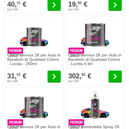
40,
€
19,
€
31
86
CROP Vernice 2K per Auto in
CROP Vernice 2K per Auto in
Barattolo di Qualsiasi Colore
Barattolo di Qualsiasi Colore
- Lucida - 250ml
- Lucida 5 litri
31,
€
302,
€
62
82
CROP Vernice 2K per Auto in
CROP Bomboletta Spray 2K