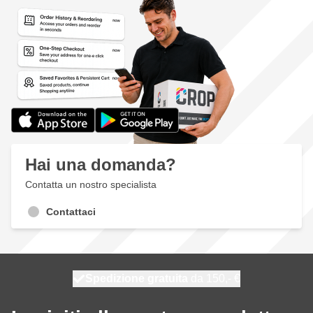
Hai una domanda?
Contatta un nostro specialista
Contattaci
Spedizione gratuita
100 giorni
spedito domani
da 150,- €