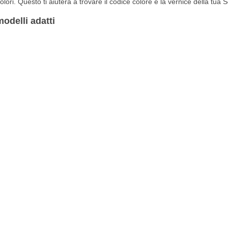
olori. Questo ti aiuterà a trovare il codice colore e la vernice della tua 
odelli adatti