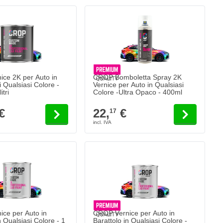
ce 2K per Auto in
CROP Bomboletta Spray 2K
i Qualsiasi Colore -
Vernice per Auto in Qualsiasi
5 litri
Colore -Ultra Opaco - 400ml
€
22,
€
17
ce per Auto in
CROP Vernice per Auto in
n Qualsiasi Colore - 1
Barattolo in Qualsiasi Colore -