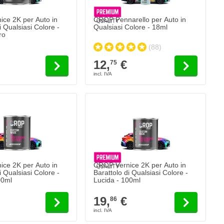
ce 2K per Auto in
CROP Pennarello per Auto in
i Qualsiasi Colore -
Qualsiasi Colore - 18ml
ro
(88)
12,
€
75
ce 2K per Auto in
CROP Vernice 2K per Auto in
i Qualsiasi Colore -
Barattolo di Qualsiasi Colore -
00ml
Lucida - 100ml
19,
€
86