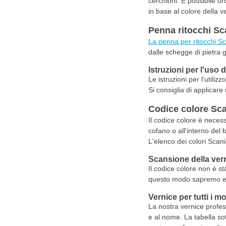
cerchioni. È possibile o
in base al colore della 
Penna ritocchi Sc
La penna per ritocchi S
dalle schegge di pietra g
Istruzioni per l'uso 
Le istruzioni per l'utili
Si consiglia di applicare
Codice colore Sca
Il codice colore è necess
cofano o all'interno del 
L'elenco dei colori Scania
Scansione della ver
Il codice colore non è s
questo modo sapremo esat
Vernice per tutti i m
La nostra vernice profess
e al nome. La tabella sot