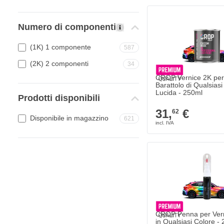
Numero di componenti
(1K) 1 componente
587
(2K) 2 componenti
34
CROP Vernice 2K per 
Barattolo di Qualsiasi
Lucida - 250ml
Prodotti disponibili
31,
€
62
Disponibile in magazzino
621
CROP Penna per Vern
in Qualsiasi Colore -