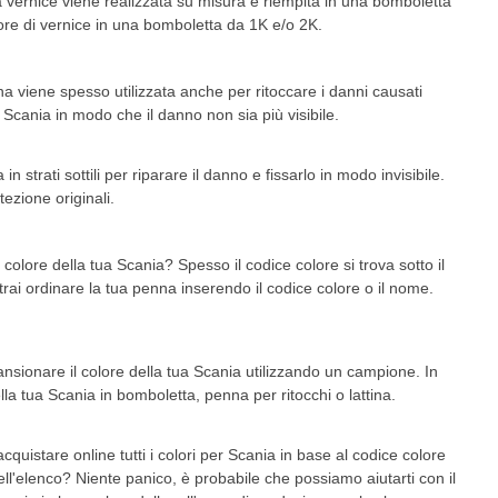
La vernice viene realizzata su misura e riempita in una bomboletta
lore di vernice in una bomboletta da 1K e/o 2K.
a viene spesso utilizzata anche per ritoccare i danni causati
a Scania in modo che il danno non sia più visibile.
strati sottili per riparare il danno e fissarlo in modo invisibile.
ezione originali.
colore della tua Scania? Spesso il codice colore si trova sotto il
trai ordinare la tua penna inserendo il codice colore o il nome.
nsionare il colore della tua Scania utilizzando un campione. In
a tua Scania in bomboletta, penna per ritocchi o lattina.
quistare online tutti i colori per Scania in base al codice colore
nell'elenco? Niente panico, è probabile che possiamo aiutarti con il