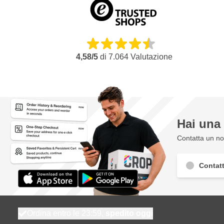
4,58/5
di
7.064
Valutazione
Hai un
Contatta un nos
Contatt
Ordina entro le 23:59,
spedito oggi