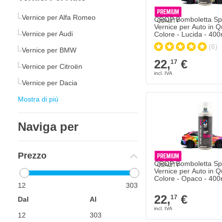
Vernice per Alfa Romeo
CROP Bomboletta Sp
Vernice per Auto in Q
Vernice per Audi
Colore - Lucida - 400
(6)
Vernice per BMW
22,
€
17
Vernice per Citroën
Vernice per Dacia
Mostra di più
Naviga per
Prezzo
CROP Bomboletta Sp
Vernice per Auto in Q
Colore - Opaco - 400
12
303
22,
€
17
Dal
Al