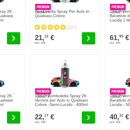
ray 2K
Bomboletta Spray Per Auto In
CROP Verni
ualsiasi
Qualsiasi Colore
Barattolo d
ml
Lucida 1 lit
(197)
21,
€
61,
€
12
95
ray 2K
CROP Bomboletta Spray 2K
CROP Verni
ualsiasi
Vernice per Auto in Qualsiasi
Barattolo d
ml
Colore -Semi-Lucido - 400ml
Lucida - 5
22,
€
40,
€
17
31