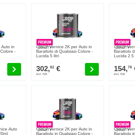
Auto in
CROP Vernice 2K per Auto in
CROP Verni
 Colore -
Barattolo di Qualsiasi Colore -
Barattolo d
Lucida 5 litri
Lucida 2.
302,
€
154,
82
76
ice Auto
CROP Vernice 2K per Auto in
CROP Verni
 20ml
Barattolo in Qualsiasi Colore -
Barattolo i