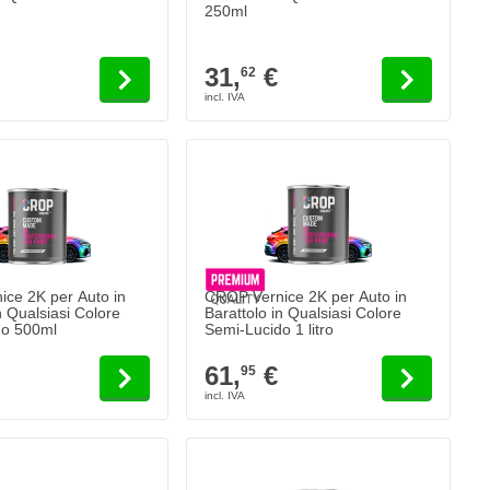
250ml
31,
€
62
ce 2K per Auto in
CROP Vernice 2K per Auto in
n Qualsiasi Colore
Barattolo in Qualsiasi Colore
Semi-Lucido 500ml
Semi-Lucido 1 litro
61,
€
95