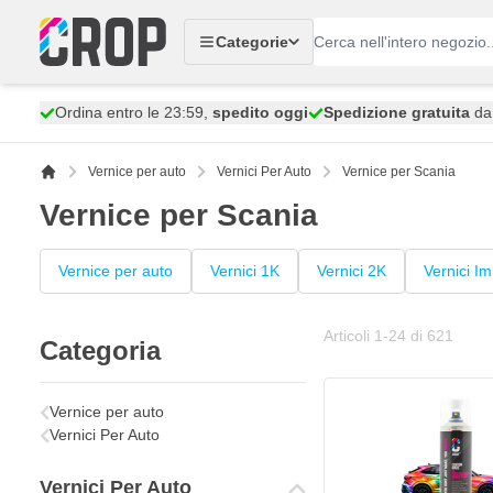
Salta al contenuto
Categorie
Ordina entro le 23:59,
spedito oggi
Spedizione gratuita
da 
Vernice per auto
Vernici Per Auto
Vernice per Scania
Vernice per Scania
Vernice per auto
Vernici 1K
Vernici 2K
Vernici Im
Articoli
1
-
24
di
621
Categoria
Vernice per auto
Vernici Per Auto
Vernici Per Auto