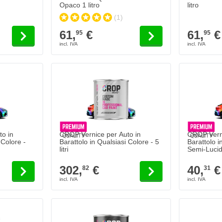
Opaco 1 litro
litro
(1)
61,
€
61,
€
95
95
o in
CROP Vernice per Auto in
CROP Verni
 Colore -
Barattolo in Qualsiasi Colore - 5
Barattolo i
litri
302,
€
40,
€
82
31