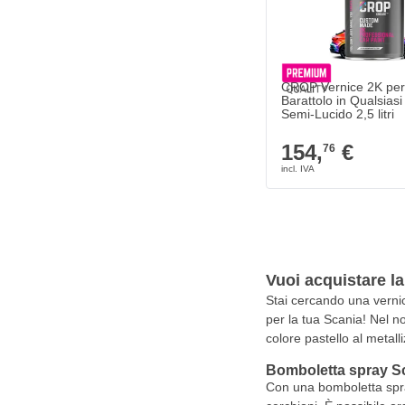
CROP Vernice 2K per 
Barattolo in Qualsiasi
Semi-Lucido 2,5 litri
154,
€
76
Vuoi acquistare l
Stai cercando una vernic
per la tua Scania! Nel n
colore pastello al metalli
Bomboletta spray S
Con una bomboletta spray