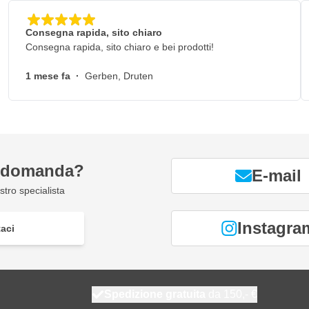
Consegna rapida, sito chiaro
Consegna rapida, sito chiaro e bei prodotti!
1 mese fa
·
Gerben, Druten
a domanda?
E-mail
tro specialista
Instagra
aci
Spedizione gratuita
da 150,- €