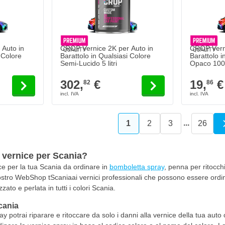
Auto in
CROP Vernice 2K per Auto in
CROP Verni
 Colore
Barattolo in Qualsiasi Colore
Barattolo i
Semi-Lucido 5 litri
Opaco 100
302,
€
19,
€
82
86
...
1
2
3
26
Attualmente stai leggend
Pagina
Pagina
Pagin
a vernice per Scania?
e per la tua Scania da ordinare in
bomboletta spray
, penna per ritocchi
ostro WebShop tScaniaai vernici professionali che possono essere ordina
zzato e perlata in tutti i colori Scania.
cania
 potrai riparare e ritoccare da solo i danni alla vernice della tua auto