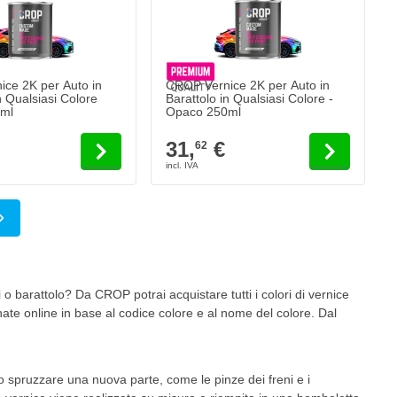
ce 2K per Auto in
CROP Vernice 2K per Auto in
n Qualsiasi Colore
Barattolo in Qualsiasi Colore -
ml
Opaco 250ml
31,
€
62
o la pagina
a
 o barattolo? Da CROP potrai acquistare tutti i colori di vernice
te online in base al codice colore e al nome del colore. Dal
 o spruzzare una nuova parte, come le pinze dei freni e i