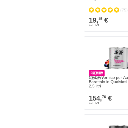
(75)
19,
€
15
CROP Vernice per Aut
Barattolo in Qualsiasi
2,5 litri
154,
€
76