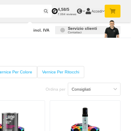
4,58/5
€
Accedi
7.064 reviews
Servizio clienti
incl. IVA
Contattaci
ernice Per Colore
Vernice Per Ritocchi
Ordina per