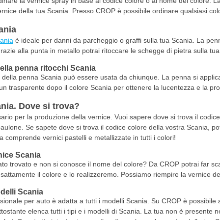
rdinare la vernice spray in base al codice colore o al nome del colore. 
vernice della tua Scania. Presso CROP è possibile ordinare qualsiasi co
ania
cania
è ideale per danni da parcheggio o graffi sulla tua Scania. La penn
razie alla punta in metallo potrai ritoccare le schegge di pietra sulla tu
della penna ritocchi Scania
zzo della penna Scania può essere usata da chiunque. La penna si applica in 
 un trasparente dopo il colore Scania per ottenere la lucentezza e la prot
nia. Dove si trova?
ario per la produzione della vernice. Vuoi sapere dove si trova il codice 
baulone. Se sapete dove si trova il codice colore della vostra Scania, po
 comprende vernici pastelli e metallizzate in tutti i colori!
nice Scania
tato trovato e non si conosce il nome del colore? Da CROP potrai far sca
tamente il colore e lo realizzeremo. Possiamo riempire la vernice dell
odelli Scania
ionale per auto è adatta a tutti i modelli Scania. Su CROP è possibile ac
tostante elenca tutti i tipi e i modelli di Scania. La tua non è presente 