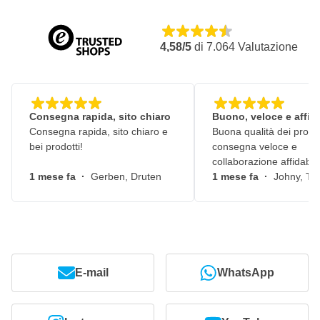
4,58/5
di
7.064
Valutazione
Consegna rapida, sito chiaro
Buono, veloce e affid
Consegna rapida, sito chiaro e
Buona qualità dei prodot
bei prodotti!
consegna veloce e
collaborazione affidabile
1 mese fa
·
Gerben, Druten
1 mese fa
·
Johny, Ti
E-mail
WhatsApp