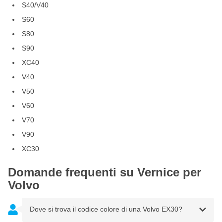
S40/V40
S60
S80
S90
XC40
V40
V50
V60
V70
V90
XC30
Domande frequenti su Vernice per
Volvo
Dove si trova il codice colore di una Volvo EX30?