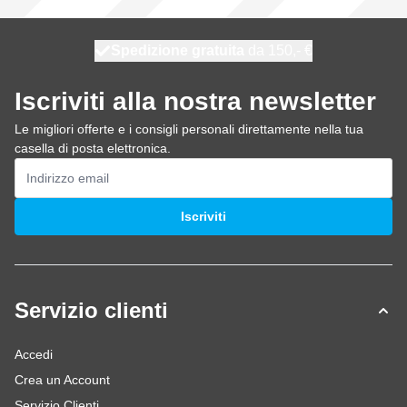
Spedizione gratuita
100 giorni
spedito oggi
da 150,- €
Iscriviti alla nostra newsletter
Le migliori offerte e i consigli personali direttamente nella tua
casella di posta elettronica.
Indirizzo email
Iscriviti
Servizio clienti
Accedi
Crea un Account
Servizio Clienti