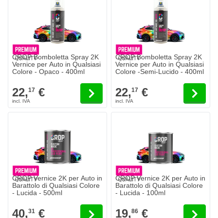
CROP Bomboletta Spray 2K
CROP Bomboletta Spray 2K
Vernice per Auto in Qualsiasi
Vernice per Auto in Qualsiasi
Colore - Opaco - 400ml
Colore -Semi-Lucido - 400ml
22,
€
22,
€
17
17
CROP Vernice 2K per Auto in
CROP Vernice 2K per Auto in
Barattolo di Qualsiasi Colore
Barattolo di Qualsiasi Colore
- Lucida - 500ml
- Lucida - 100ml
40,
€
19,
€
31
86