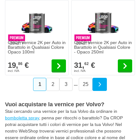
CROP Vernice 2K per Auto in
CROP Vernice 2K per Auto in
Barattolo in Qualsiasi Colore
Barattolo in Qualsiasi Colore
Opaco 100ml
- Opaco 250ml
19,
€
31,
€
86
62
...
1
2
3
25
Attualmente stai leggendo la pagina
Pagina
Pagina
Pagina
Vuoi acquistare la vernice per Volvo?
Stai cercando una vernice per la tua Volvo da ordinare in
bomboletta spray
, penna per ritocchi o barattolo? Da CROP
potrai acquistare tutti i colori di vernice per la tua Volvo! Nel
nostro WebShop troverai vernici professionali che possono
essere ordinate online in base al codice colore e al nome del