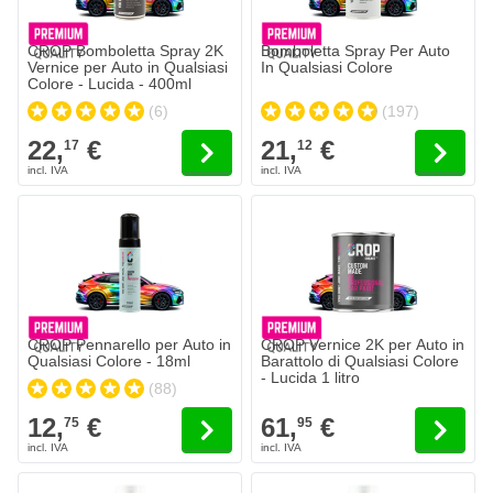
CROP Bomboletta Spray 2K
Bomboletta Spray Per Auto
Vernice per Auto in Qualsiasi
In Qualsiasi Colore
Colore - Lucida - 400ml
(6)
(197)
22,
€
21,
€
17
12
CROP Pennarello per Auto in
CROP Vernice 2K per Auto in
Qualsiasi Colore - 18ml
Barattolo di Qualsiasi Colore
- Lucida 1 litro
(88)
12,
€
61,
€
75
95