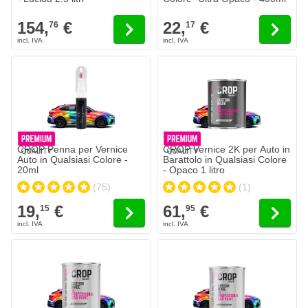
154,
€
22,
€
76
17
CROP Penna per Vernice
CROP Vernice 2K per Auto in
Auto in Qualsiasi Colore -
Barattolo in Qualsiasi Colore
20ml
- Opaco 1 litro
(75)
(1)
19,
€
61,
€
15
95