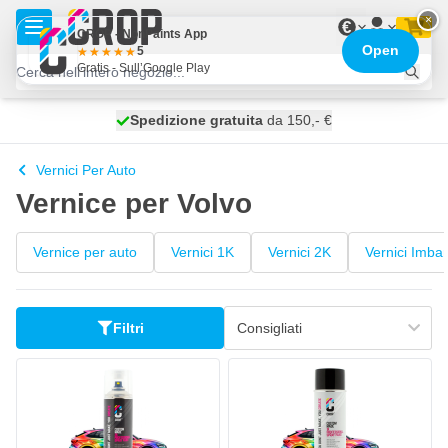
Salta al contenuto
×
€
CROP - NonPaints App
Open
5
Gratis - Sull’Google Play
Spedizione gratuita
100 giorni
spedito oggi
da 150,- €
Vernici Per Auto
Vernice per Volvo
Vernice per auto
Vernici 1K
Vernici 2K
Vernici Imbar
Filtri