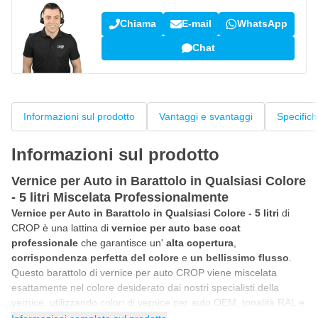
Chiama
E-mail
WhatsApp
Chat
Informazioni sul prodotto
Vantaggi e svantaggi
Specific
Informazioni sul prodotto
Vernice per Auto in Barattolo in Qualsiasi Colore
- 5 litri Miscelata Professionalmente
Vernice per Auto in Barattolo in Qualsiasi Colore - 5 litri
di
CROP è una lattina di
vernice per auto base coat
professionale
che garantisce un'
alta copertura
,
corrispondenza perfetta del colore
e
un bellissimo flusso
.
Questo barattolo di vernice per auto CROP viene miscelata
esattamente nel colore desiderato dai nostri specialisti della
vernice, utilizzando colori di vernice per auto OEM, tonalità RAL e
NCS. Ciò garantisce una finitura 100% fedele al colore. La