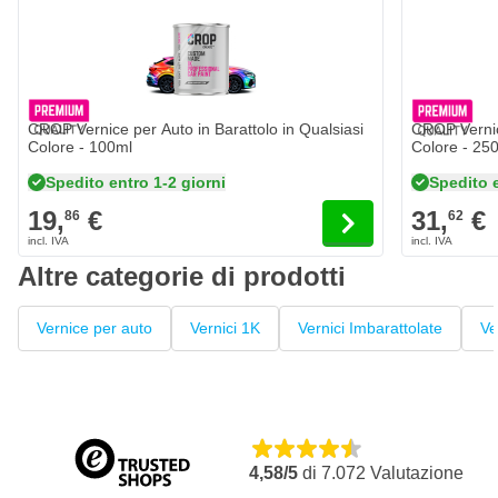
CROP Vernice per Auto in Barattolo in Qualsiasi
CROP Vernice
Colore - 100ml
Colore - 25
Spedito entro 1-2 giorni
Spedito e
19,
€
31,
€
86
62
Altre categorie di prodotti
Vernice per auto
Vernici 1K
Vernici Imbarattolate
Ve
4,58/5
di
7.072
Valutazione