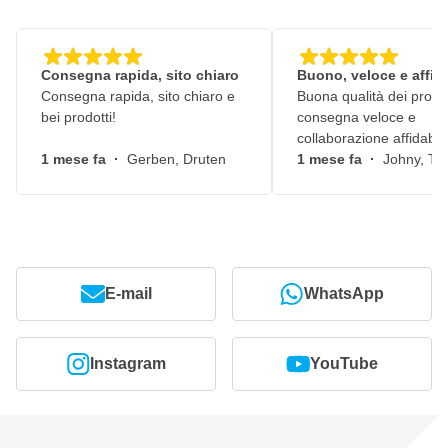
Consegna rapida, sito chiaro
Buono, veloce e affid
Consegna rapida, sito chiaro e
Buona qualità dei prodot
bei prodotti!
consegna veloce e
collaborazione affidabile
1 mese fa
·
Gerben, Druten
1 mese fa
·
Johny, Ti
E-mail
WhatsApp
Instagram
YouTube