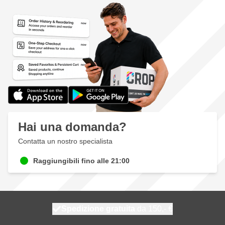
Hai una domanda?
Contatta un nostro specialista
Raggiungibili fino alle 21:00
Spedizione gratuita
100 giorni
spedito oggi
da 150,- €