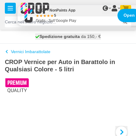
Salta al contenuto
€
CROP - NonPaints App
Open
5
Gratis - Sull’Google Play
Spedizione gratuita
100 giorni
spedito oggi
da 150,- €
Vernici Imbarattolate
CROP Vernice per Auto in Barattolo in
Qualsiasi Colore - 5 litri