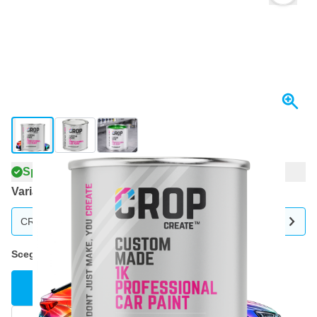
View larger image
View larger image
View larger image
Spedito entro 1-2 giorni
Variante
CROP Vernice per Auto in Barattolo in Qualsiasi Colore - 5 litri
Scegli una variante
Scegli il tuo colore