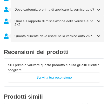
Acquistabile in colori effetto Uni, Metallici e Perlato
Devo carteggiare prima di applicare la vernice auto?
Fornita pronta all'uso per un utilizzo immediato
Alta copertura e nebulizzazione uniforme
Qual è il rapporto di miscelazione della vernice auto
Finitura uniforme con pistola a spruzzo
2K?
Ideale per lavori di riparazione originali di fabbrica
Quanta diluente devo usare nella vernice auto 2K?
Verniciabile con vernice trasparente per una protezione extra
Recensioni dei prodotti
Sii il primo a valutare questo prodotto e aiuta gli altri clienti a
scegliere.
Scrivi la tua recensione
Prodotti simili