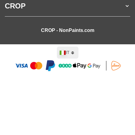
CROP
CROP - NonPaints.com
Lingua
IT
Aggiungi al Carrello