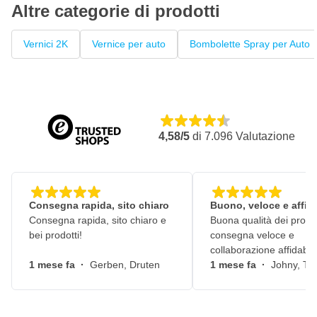
Altre categorie di prodotti
Vernici 2K
Vernice per auto
Bombolette Spray per Auto
4,58/5
di
7.096
Valutazione
Consegna rapida, sito chiaro
Buono, veloce e affid
Consegna rapida, sito chiaro e
Buona qualità dei prodot
bei prodotti!
consegna veloce e
collaborazione affidabile
1 mese fa
·
Gerben, Druten
1 mese fa
·
Johny, Ti