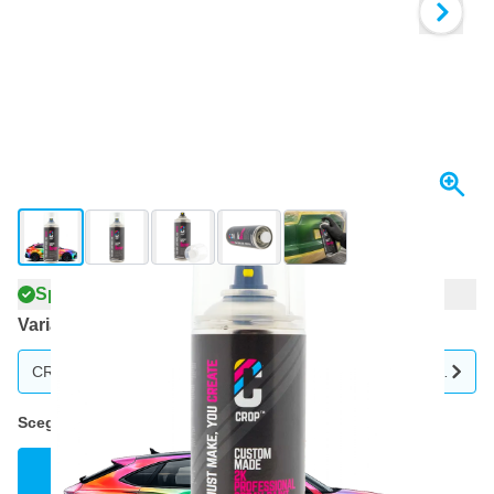
View larger image
View larger image
View larger image
View larger image
View larger image
+2
Spedito entro 1-2 giorni
Variante
CROP Bomboletta Spray 2K Vernice per Auto in Qualsiasi Colore 
Scegli una variante
Scegli il tuo colore