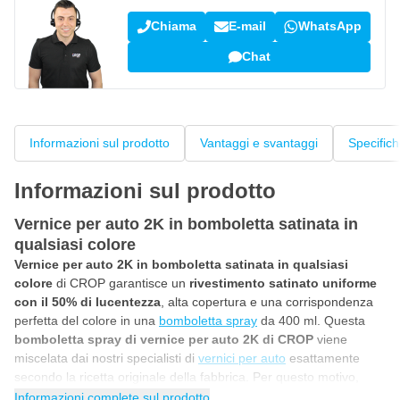
Chiama
E-mail
WhatsApp
Chat
Informazioni sul prodotto
Vantaggi e svantaggi
Specific
Informazioni sul prodotto
Vernice per auto 2K in bomboletta satinata in
qualsiasi colore
Vernice per auto 2K in bomboletta satinata in qualsiasi
colore
di CROP garantisce un
rivestimento satinato uniforme
con il 50% di lucentezza
, alta copertura e una corrispondenza
perfetta del colore in una
bomboletta spray
da 400 ml. Questa
bomboletta spray di vernice per auto 2K di CROP
viene
miscelata dai nostri specialisti di
vernici per auto
esattamente
secondo la ricetta originale della fabbrica. Per questo motivo,
questa
vernice per auto satinata 2K in bomboletta spray
è
Informazioni complete sul prodotto