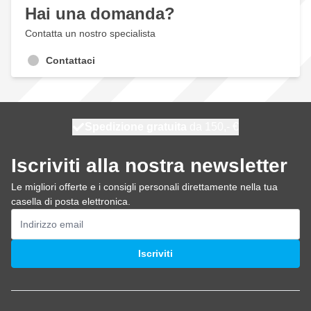
Hai una domanda?
Contatta un nostro specialista
Contattaci
Spedizione gratuita
100 giorni
spedito domani
da 150,- €
Iscriviti alla nostra newsletter
Le migliori offerte e i consigli personali direttamente nella tua
casella di posta elettronica.
Indirizzo email
Iscriviti