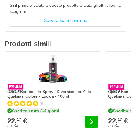
dall'umidità. Il nostro consiglio è di lasciar asciugare per almeno
Sii il primo a valutare questo prodotto e aiuta gli altri clienti a
24 ore a temperatura ambiente.
scegliere.
Caratteristiche della bomboletta spray di vernice per
Scrivi la tua recensione
auto 2K CROP 400ml - Semi-lucido
Vernice per auto 2K di qualità professionale (High Solid)
Prodotti simili
Finitura satinata (50% di lucentezza)
Vernice personalizzata e riempita
Possibilità di colori OEM, RAL e NCS
Spray 2K con testina di spruzzatura professionale
Alta copertura
Strato di vernice antigraffio
CROP Bomboletta Spray 2K Vernice per Auto in
CROP Bombol
Resistente a oli, carburanti, acidi e prodotti chimici
Qualsiasi Colore - Lucida - 400ml
Qualsiasi C
(6)
Spedito entro 3-4 giorni
Spedito e
22,
€
22,
€
17
17