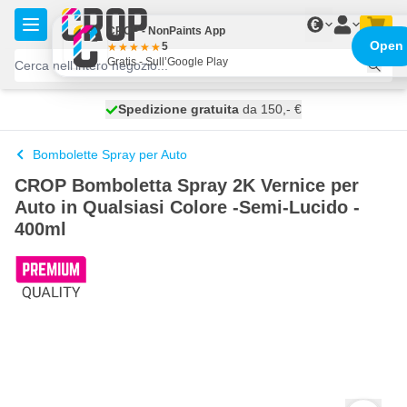
Salta al contenuto
€
CROP - NonPaints App
Open
5
Gratis - Sull’Google Play
Spedizione gratuita
100 giorni
spedito domani
da 150,- €
Bombolette Spray per Auto
CROP Bomboletta Spray 2K Vernice per
Auto in Qualsiasi Colore -Semi-Lucido -
400ml