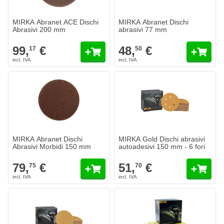
Aggiungi al Carrello
Aggiungi a
MIRKA Abranet ACE Dischi
MIRKA Abranet Dischi
Abrasivi 200 mm
abrasivi 77 mm
99,
€
48,
€
17
50
MIRKA Abranet Dischi Abrasivi Morbidi 150 mm
MIRKA Gold Dischi abrasivi autoa
79,
€
51,
€
75
70
Spedito oggi
Spedito oggi
Quantità
Quantità
Grana
Grana
Aggiungi al Carrello
Aggiungi a
MIRKA Abranet Dischi
MIRKA Gold Dischi abrasivi
Abrasivi Morbidi 150 mm
autoadesivi 150 mm - 6 fori
79,
€
51,
€
75
70
MIRKA Gold Dischi abrasivi 77 mm
MIRKA Gold Dischi abrasivi morbi
18,
€
50,
€
50
56
Spedito oggi
Spedito oggi