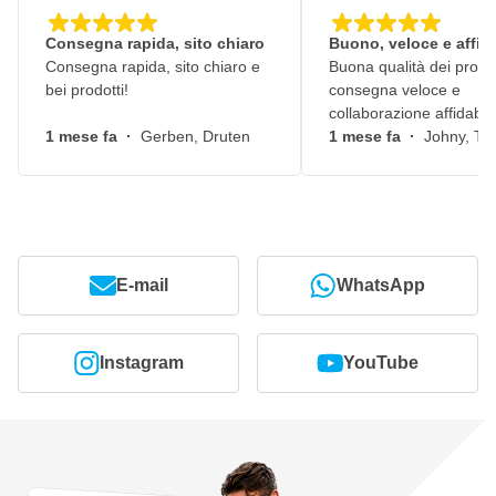
Consegna rapida, sito chiaro
Buono, veloce e affid
Consegna rapida, sito chiaro e
Buona qualità dei prodot
bei prodotti!
consegna veloce e
collaborazione affidabile
1 mese fa
·
Gerben, Druten
1 mese fa
·
Johny, Ti
E-mail
WhatsApp
Instagram
YouTube