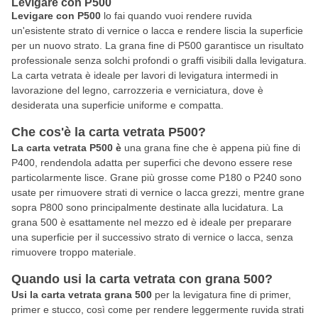
Levigare con P500
Levigare con P500
lo fai quando vuoi rendere ruvida
un'esistente strato di vernice o lacca e rendere liscia la superficie
per un nuovo strato. La grana fine di P500 garantisce un risultato
professionale senza solchi profondi o graffi visibili dalla levigatura.
La carta vetrata è ideale per lavori di levigatura intermedi in
lavorazione del legno, carrozzeria e verniciatura, dove è
desiderata una superficie uniforme e compatta.
Che cos'è la carta vetrata P500?
La carta vetrata P500 è
una grana fine che è appena più fine di
P400, rendendola adatta per superfici che devono essere rese
particolarmente lisce. Grane più grosse come P180 o P240 sono
usate per rimuovere strati di vernice o lacca grezzi, mentre grane
sopra P800 sono principalmente destinate alla lucidatura. La
grana 500 è esattamente nel mezzo ed è ideale per preparare
una superficie per il successivo strato di vernice o lacca, senza
rimuovere troppo materiale.
Quando usi la carta vetrata con grana 500?
Usi la carta vetrata grana 500
per la levigatura fine di primer,
primer e stucco, così come per rendere leggermente ruvida strati