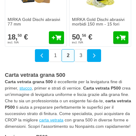
Quantità
Quantità
Grana
Grana
Aggiungi al Carrello
Aggiungi a
MIRKA Gold Dischi abrasivi
MIRKA Gold Dischi abrasivi
77 mm
morbidi 150 mm - 15 fori
18,
€
50,
€
50
56
1
2
3
Pagina
Attualmente stai leggendo la 
Pagina
Carta vetrata grana 500
Carta vetrata grana 500
è eccellente per la levigatura fine di
primer,
stucco
, primer e strati di vernice.
Carta vetrata P500
crea
un'immagine di levigatura uniforme e liscia grazie alla grana fine.
Che tu sia un professionista o un esigente fai-da-te,
carta vetrata
P500
ti aiuta a preparare perfettamente le superfici per il
successivo strato di finitura. Come specialista, puoi acquistare da
CROP la migliore
carta vetrata
con grana 500 in diverse forme e
dimensioni. Scopri l'assortimento su Nonpaints.com rapidamente!