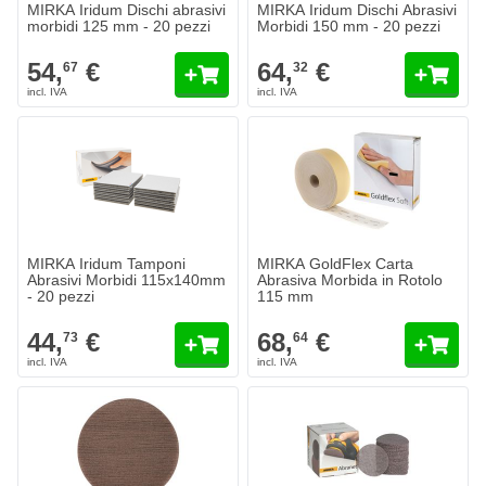
MIRKA Iridum Dischi abrasivi
MIRKA Iridum Dischi Abrasivi
morbidi 125 mm - 20 pezzi
Morbidi 150 mm - 20 pezzi
54,
€
64,
€
67
32
MIRKA Iridum Tamponi Abrasivi Morbidi 115x140mm - 20 pezzi
MIRKA GoldFlex Carta Abrasiva 
44,
€
68,
€
73
64
Spedito oggi
Spedito oggi
Quantità
Quantità
Grana
Grana
Aggiungi al Carrello
Aggiungi a
MIRKA Iridum Tamponi
MIRKA GoldFlex Carta
Abrasivi Morbidi 115x140mm
Abrasiva Morbida in Rotolo
- 20 pezzi
115 mm
44,
€
68,
€
73
64
MIRKA Abranet ACE Dischi Abrasivi 200 mm
MIRKA Abranet Dischi abrasivi 
99,
€
48,
€
17
50
Spedito oggi
Spedito oggi
Quantità
Quantità
Grana
Grana