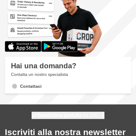
Hai una domanda?
Contatta un nostro specialista
Contattaci
Spedizione gratuita
100 giorni
spedito oggi
da 150,- €
Iscriviti alla nostra newsletter