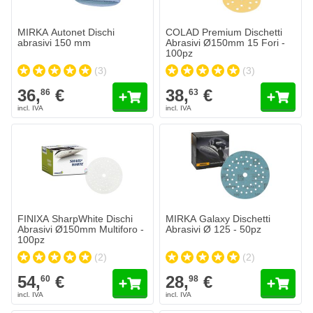
Aggiungi al Carrello
Aggiungi a
MIRKA Autonet Dischi
COLAD Premium Dischetti
abrasivi 150 mm
Abrasivi Ø150mm 15 Fori -
100pz
(3)
(3)
36,
€
38,
€
86
63
FINIXA SharpWhite Dischi Abrasivi Ø150mm Multiforo - 100pz
MIRKA Galaxy Dischetti Abrasivi 
54,
€
28,
€
60
98
Spedito oggi
Spedito oggi
Quantità
Quantità
Grana
Grana
Aggiungi al Carrello
Aggiungi a
FINIXA SharpWhite Dischi
MIRKA Galaxy Dischetti
Abrasivi Ø150mm Multiforo -
Abrasivi Ø 125 - 50pz
100pz
(2)
(2)
54,
€
28,
€
60
98