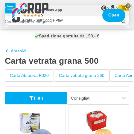
Salta al contenuto
×
€
CROP - NonPaints App
Open
5
Gratis - Sull’Google Play
Spedizione gratuita
100 giorni
spedito oggi
da 150,- €
Abrasivi
Carta vetrata grana 500
Carta Abrasiva P320
Carta vetrata grana 360
Carta Abr
Filtri
MIRKA Autonet Dischi abrasivi 150 mm
COLAD Premium Dischetti Abrasi
36,
€
38,
€
86
63
Spedito oggi
Spedito oggi
Quantità
Quantità
Grana
Grana