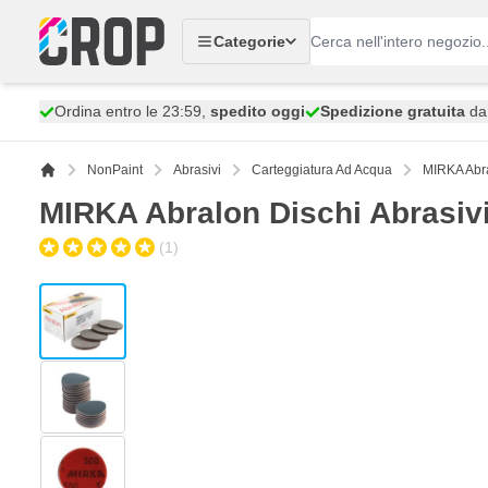
Salta al contenuto
Categorie
Ordina entro le 23:59,
spedito oggi
Spedizione gratuita
da 
NonPaint
Abrasivi
Carteggiatura Ad Acqua
MIRKA Abra
MIRKA Abralon Dischi Abrasiv
(1)
View larger image
View larger image
View larger image