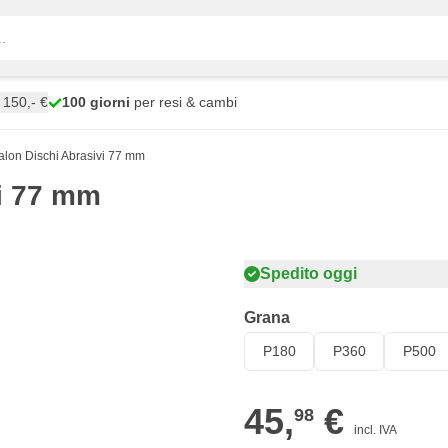
150,- €
100 giorni
per resi & cambi
lon Dischi Abrasivi 77 mm
i 77 mm
Spedito oggi
Grana
P180
P360
P500
45,
€
98
incl. IVA