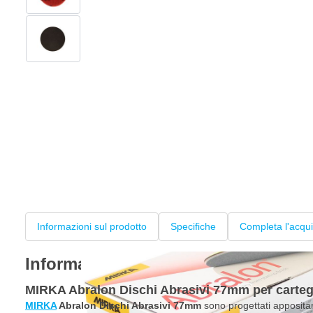
View larger image
Informazioni sul prodotto
Specifiche
Completa l'acqui
Informazioni sul prodotto
MIRKA Abralon Dischi Abrasivi 77mm per carteggi
MIRKA
Abralon Dischi Abrasivi 77mm
sono progettati apposit