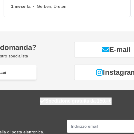
1 mese fa
·
Gerben, Druten
a domanda?
E-mail
tro specialista
Instagra
aci
Spedizione gratuita
da 150,- €
Indirizzo email
ella di posta elettronica.