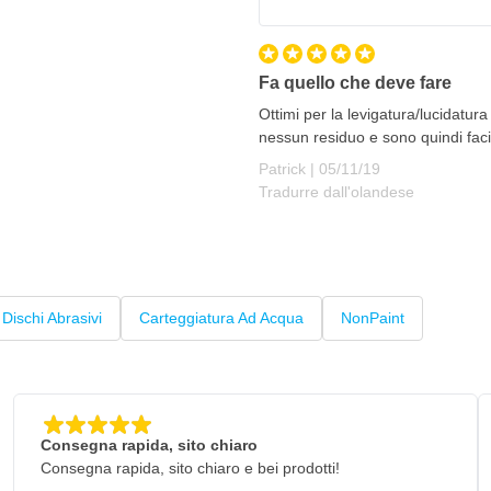
Fa quello che deve fare
Ottimi per la levigatura/lucidatur
nessun residuo e sono quindi facil
5 novembre 2019
Patrick |
05/11/19
Tradurre dall'olandese
Dischi Abrasivi
Carteggiatura Ad Acqua
NonPaint
Consegna rapida, sito chiaro
Consegna rapida, sito chiaro e bei prodotti!