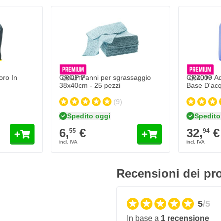
o In Microschiuma
Aggiungi al Carrello
ro In
CROP Panni per sgrassaggio
CR2000 Aq
38x40cm - 25 pezzi
Base D'acq
(9)
Spedito oggi
Spedito
6,
€
32,
€
55
94
ccessiva
Recensioni dei pro
5
/5
In base a
1 recensione