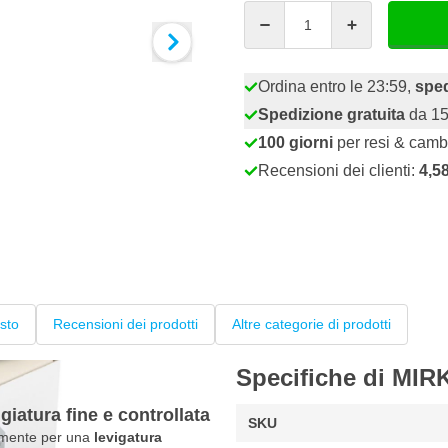
Quantità
Ordina entro le 23:59,
sped
Spedizione gratuita
da 15
100 giorni
per resi & camb
Recensioni dei clienti:
4,5
sto
Recensioni dei prodotti
Altre categorie di prodotti
Specifiche di MIR
atura fine e controllata
SKU
amente per una
levigatura