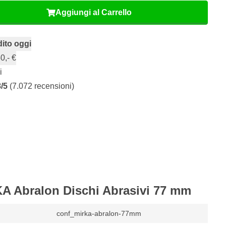
Aggiungi al Carrello
ito oggi
0,- €
i
8/5
(7.072 recensioni)
KA Abralon Dischi Abrasivi 77 mm
conf_mirka-abralon-77mm