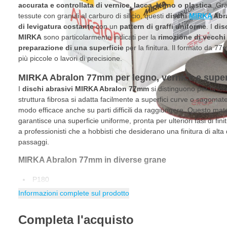
accurata e controllata di vernice, lacca, legno o plastica
. Gra
tessute con granuli al carburo di silicio, questi
dischi
MIRKA
Abr
di levigatura costante
con un
pattern di graffi uniforme
. I
dis
MIRKA
sono particolarmente indicati per la
rimozione di vecchi 
preparazione di una superficie
per la finitura. Il formato da 77
più piccole o lavori di precisione.
MIRKA Abralon 77mm per legno, vernice e super
I
dischi abrasivi MIRKA Abralon 77mm
si distinguono per la loro
struttura fibrosa si adatta facilmente a superfici curve o sagomat
modo efficace anche su parti difficili da raggiungere. Questo mater
garantisce una superficie uniforme, pronta per ulteriori fasi di fini
a professionisti che a hobbisti che desiderano una finitura di alta
passaggi.
MIRKA Abralon 77mm in diverse grane
P180
Informazioni complete sul prodotto
P360
P500
Completa l'acquisto
P1000