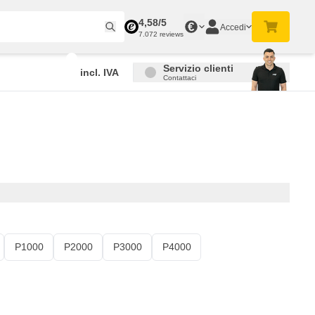
4,58/5
€
Accedi
7.072 reviews
Servizio clienti
incl. IVA
Contattaci
P1000
P2000
P3000
P4000