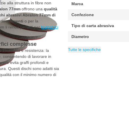
zie alla struttura in fibre non
Marca
alon 77mm
offrono una
qualità
Confezione
chi abrasivi Abralon 77mm di
rivestimenti
o per la
Tipo di carta abrasiva
mm li rende perfetti per
levigatrici
Diametro
fici complesse
Tipo di levigatrice
Adatto per
Categoria
Abrasivi
Tutti i materiali
Levigatri
Tutte le specifiche
 flessibilità e resistenza: la
e, consentendo di lavorare in
iale evita graffi profondi e
tura. Questi dischi sono adatti sia
 qualità con il minimo numero di